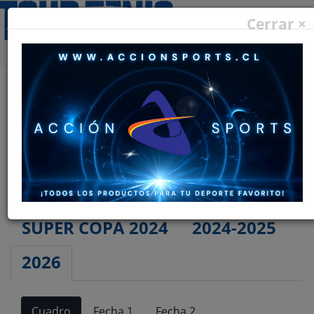
De
Cerrar ×
na
TORNEO INTERCLUBES
2017-2018
2018-2019
2019-2020
2022-2023
SUPER COPA 2024
2024-2025
2026
Cuadro
Fecha 1
Fecha 2