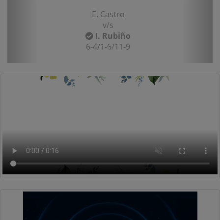
E. Castro
v/s
I. Rubiño
6-4/1-6/11-9