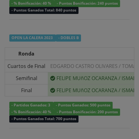
- % Bonificación: 40 %
- Puntos Bonificación: 240 puntos
- Puntos Ganados Total: 840 puntos
OPEN LA CALERA 2023
- DOBLES B
Ronda
Cuartos de Final
EDGARDO CASTRO OLIVARES
/
TOMáS 
Semifinal
FELIPE MUñOZ OCARANZA
/
ISMAEL
Final
FELIPE MUñOZ OCARANZA
/
ISMAEL
- Partidos Ganados: 3
- Puntos Ganados: 500 puntos
- % Bonificación: 40 %
- Puntos Bonificación: 200 puntos
- Puntos Ganados Total: 700 puntos