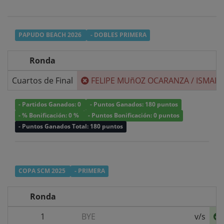
PAPUDO BEACH 2026
- DOBLES PRIMERA
Ronda
Cuartos de Final
FELIPE MUñOZ OCARANZA
/
ISMAEL
- Partidos Ganados: 0
- Puntos Ganados: 180 puntos
- % Bonificación: 0 %
- Puntos Bonificación: 0 puntos
- Puntos Ganados Total: 180 puntos
COPA SCM 2025
- PRIMERA
Ronda
1
BYE
v/s