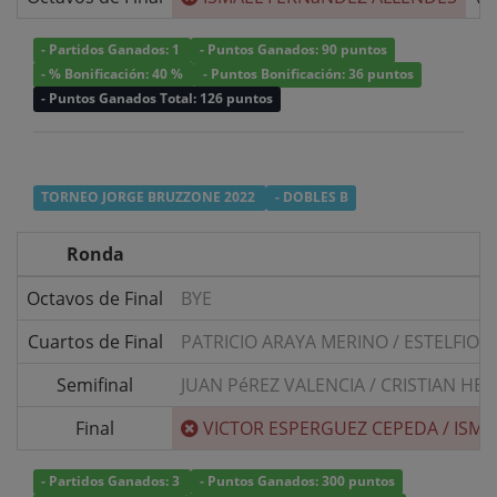
- Partidos Ganados: 1
- Puntos Ganados: 90 puntos
- % Bonificación: 40 %
- Puntos Bonificación: 36 puntos
- Puntos Ganados Total: 126 puntos
TORNEO JORGE BRUZZONE 2022
- DOBLES B
Ronda
Octavos de Final
BYE
Cuartos de Final
PATRICIO ARAYA MERINO
/
ESTELFIO 
Semifinal
JUAN PéREZ VALENCIA
/
CRISTIAN HE
Final
VICTOR ESPERGUEZ CEPEDA
/
ISMA
- Partidos Ganados: 3
- Puntos Ganados: 300 puntos