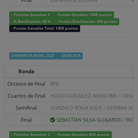
Final
ILIA MUñOZ KUSMIN
v/
- Partidos Ganados: 5
- Puntos Ganados: 1000 puntos
- % Bonificación: 40 %
- Puntos Bonificación: 400 puntos
- Puntos Ganados Total: 1400 puntos
CHIRIMOYA BOWL 2023
- DOBLES B
Ronda
Octavos de Final
BYE
Cuartos de Final
HUGO GONZáLEZ ARANCIBIA
/
DIEGO 
Semifinal
GONZALO ROGA SOLIS
/
GERMAN MOR
Final
SEBASTIAN SILVA GUAJARDO
/
RODR
- Partidos Ganados: 3
- Puntos Ganados: 600 puntos