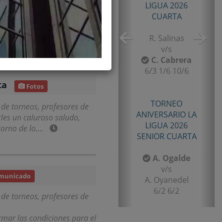
LIGUA 2026
e iniciará el Sábado 03 de
CUARTA
R. Salinas
 ....
18/08/2022
v/s
C. Cabrera
6/3 1/6 10/6
ta
Fotos
TORNEO
 de torneos, profesores de
ANIVERSARIO LA
rles un caluroso saludo,
LIGUA 2026
torno de lo....
SENIOR CUARTA
A. Ogalde
v/s
municado
A. Oyanedel
6/2 6/2
 de torneos, profesores de
rmar las condiciones para el