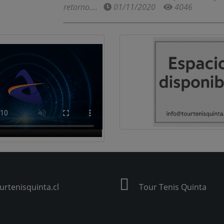
retorno....
01/11/2020
4046
rtenisquinta.cl
Tour Tenis Quinta