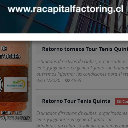
Este año tenemos Master Tour Tenis Quinta qu
Diciembre, en sedes por definir.
dentro de las novedades tendremos;
Formato Round Robin 3 grupos de 3 jugadores
5102
Retorno torneos Tour Tenis Quin
Estimados directivos de clubes, organizadores
tenis y jugadores en general; junto con brinda
queremos informar las condiciones para el re
02/11/2020
4969
Retorno Tour Tenis Quinta
Co
Estimados directivos de clubes, organizadores
tenis y jugadores en general; junto con
brindarles un caluroso saludo, queremos info