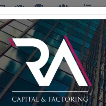
icias
TTQ
Torneos
Interclubes
Ranking
R
Últimas noticias del
Siguiente
Finalistas Master 2024
Fotos
A horas de comenzar la temporada 2025, quere
cada uno de los jugadores que ascendieron de 
año, a los campeones del master 2024, y a lo
31/12/2024
2283
MASTER 2022 E INTER REGIONAL
´HIGGINS
Fotos