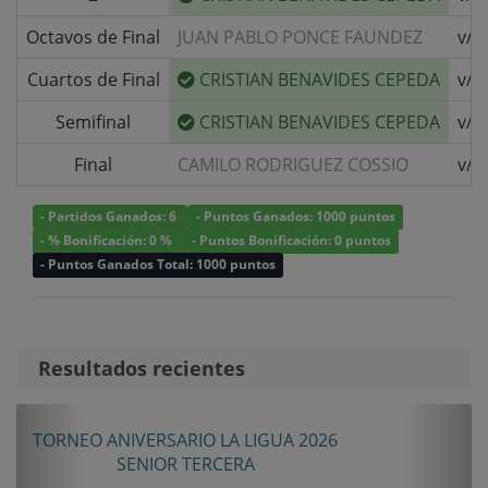
Octavos de Final
JUAN PABLO PONCE FAUNDEZ
v/s
Cuartos de Final
CRISTIAN BENAVIDES CEPEDA
v/s
Semifinal
CRISTIAN BENAVIDES CEPEDA
v/s
Final
CAMILO RODRIGUEZ COSSIO
v/s
- Partidos Ganados: 6
- Puntos Ganados: 1000 puntos
- % Bonificación: 0 %
- Puntos Bonificación: 0 puntos
- Puntos Ganados Total: 1000 puntos
Resultados recientes
Anterior
Sigui
TORNEO ANIVERSARIO LA LIGUA 2026
SENIOR TERCERA