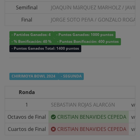
Semifinal
JOAQUíN MáRQUEZ MARHOLZ
/
JAVIE
Final
JORGE SOTO PEñA
/
GONZALO ROGA S
- Partidos Ganados: 4
- Puntos Ganados: 1000 puntos
- % Bonificación: 40 %
- Puntos Bonificación: 400 puntos
- Puntos Ganados Total: 1400 puntos
CHIRIMOYA BOWL 2024
- SEGUNDA
Ronda
1
SEBASTIAN ROJAS ALARCóN
v/s
Octavos de Final
CRISTIAN BENAVIDES CEPEDA
v/s
Cuartos de Final
CRISTIAN BENAVIDES CEPEDA
v/s