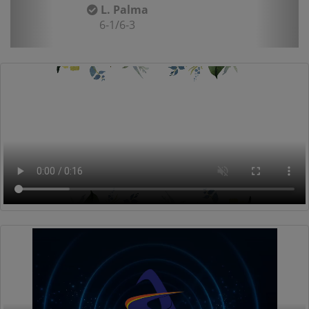
L. Palma
6-1/6-3