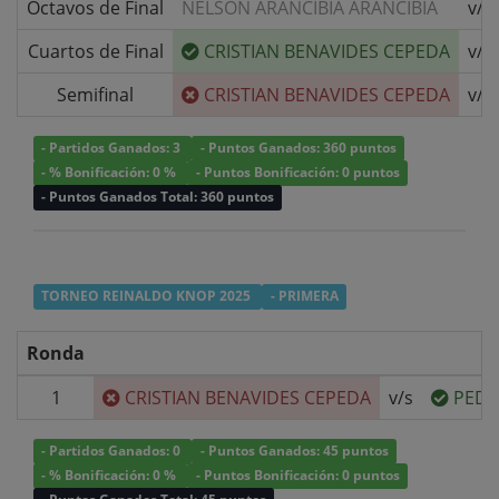
Octavos de Final
NELSON ARANCIBIA ARANCIBIA
v/s
Cuartos de Final
CRISTIAN BENAVIDES CEPEDA
v/s
Semifinal
CRISTIAN BENAVIDES CEPEDA
v/s
- Partidos Ganados: 3
- Puntos Ganados: 360 puntos
- % Bonificación: 0 %
- Puntos Bonificación: 0 puntos
- Puntos Ganados Total: 360 puntos
TORNEO REINALDO KNOP 2025
- PRIMERA
Ronda
1
CRISTIAN BENAVIDES CEPEDA
v/s
PEDR
- Partidos Ganados: 0
- Puntos Ganados: 45 puntos
- % Bonificación: 0 %
- Puntos Bonificación: 0 puntos