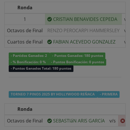
Ronda
1
CRISTIAN BENAVIDES CEPEDA
v/
Octavos de Final
RENZO PEROCARPI HAMMERSLEY
v/
Cuartos de Final
FABIAN ACEVEDO GONZALEZ
v/
- Partidos Ganados: 2
- Puntos Ganados: 180 puntos
- % Bonificación: 0 %
- Puntos Bonificación: 0 puntos
- Puntos Ganados Total: 180 puntos
TORNEO 7 PINOS 2025 BY HOLLYWOOD REÑACA
- PRIMERA
Ronda
Octavos de Final
SEBASTIáN ARIS GARCíA
v/s
C