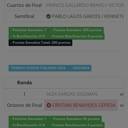
Cuartos de Final
FRANCO GALLARDO BRAVO
/
VíCTOR 
Semifinal
PABLO LAGOS GARCES
/
KENNETH 
- Partidos Ganados: 1
- Puntos Ganados: 200 puntos
- % Bonificación: 0 %
- Puntos Bonificación: 0 puntos
- Puntos Ganados Total: 200 puntos
TORNEO STADIO ITALIANO 2024
- SEGUNDA
Ronda
1
ALEX VARGAS SIGDMAN
v/s
Octavos de Final
CRISTIAN BENAVIDES CEPEDA
v/s
- Partidos Ganados: 1
- Puntos Ganados: 80 puntos
- % Bonificación: 0 %
- Puntos Bonificación: 0 puntos