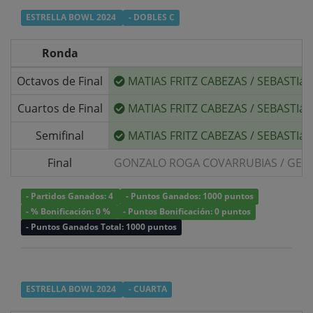
ESTRELLA BOWL 2024
- DOBLES C
Ronda
Octavos de Final
MATIAS FRITZ CABEZAS
/
SEBASTIá
Cuartos de Final
MATIAS FRITZ CABEZAS
/
SEBASTIá
Semifinal
MATIAS FRITZ CABEZAS
/
SEBASTIá
Final
GONZALO ROGA COVARRUBIAS
/
GER
- Partidos Ganados: 4
- Puntos Ganados: 1000 puntos
- % Bonificación: 0 %
- Puntos Bonificación: 0 puntos
- Puntos Ganados Total: 1000 puntos
ESTRELLA BOWL 2024
- CUARTA