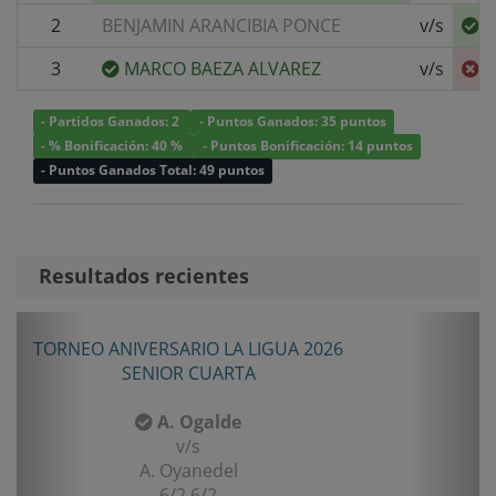
2
BENJAMIN ARANCIBIA PONCE
v/s
S
3
MARCO BAEZA ALVAREZ
v/s
S
- Partidos Ganados: 2
- Puntos Ganados: 35 puntos
- % Bonificación: 40 %
- Puntos Bonificación: 14 puntos
- Puntos Ganados Total: 49 puntos
Resultados recientes
Anterior
Sigui
TORNEO ANIVERSARIO LA LIGUA 2026
SENIOR CUARTA
A. Ogalde
v/s
A. Oyanedel
6/2 6/2