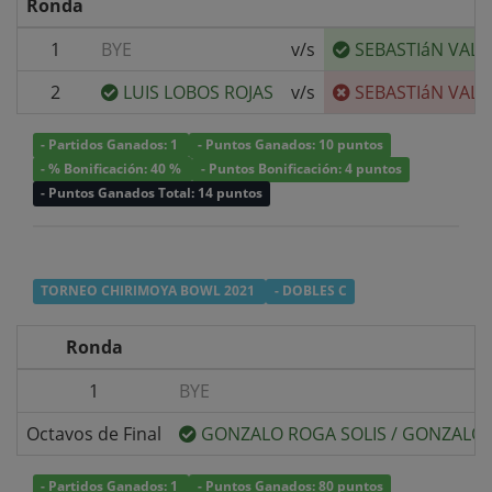
Ronda
1
BYE
v/s
SEBASTIáN VAL
2
LUIS LOBOS ROJAS
v/s
SEBASTIáN VAL
- Partidos Ganados: 1
- Puntos Ganados: 10 puntos
- % Bonificación: 40 %
- Puntos Bonificación: 4 puntos
- Puntos Ganados Total: 14 puntos
TORNEO CHIRIMOYA BOWL 2021
- DOBLES C
Ronda
1
BYE
Octavos de Final
GONZALO ROGA SOLIS
/
GONZALO 
- Partidos Ganados: 1
- Puntos Ganados: 80 puntos