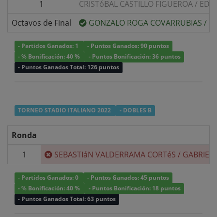
1
CRISTóBAL CASTILLO FIGUEROA
/
EDU
Octavos de Final
GONZALO ROGA COVARRUBIAS
/
G
- Partidos Ganados: 1
- Puntos Ganados: 90 puntos
- % Bonificación: 40 %
- Puntos Bonificación: 36 puntos
- Puntos Ganados Total: 126 puntos
TORNEO STADIO ITALIANO 2022
- DOBLES B
Ronda
1
SEBASTIáN VALDERRAMA CORTéS
/
GABRIEL
- Partidos Ganados: 0
- Puntos Ganados: 45 puntos
- % Bonificación: 40 %
- Puntos Bonificación: 18 puntos
- Puntos Ganados Total: 63 puntos