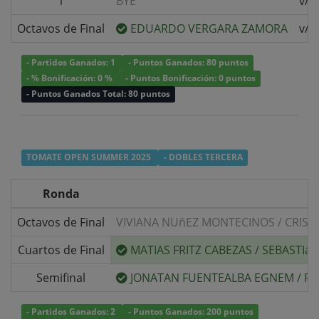
1
BYE
v/s
Octavos de Final
EDUARDO VERGARA ZAMORA
v/s
- Partidos Ganados: 1
- Puntos Ganados: 80 puntos
- % Bonificación: 0 %
- Puntos Bonificación: 0 puntos
- Puntos Ganados Total: 80 puntos
TOMATE OPEN SUMMER 2025
- DOBLES TERCERA
Ronda
Octavos de Final
VIVIANA NUñEZ MONTECINOS
/
CRIST
Cuartos de Final
MATIAS FRITZ CABEZAS
/
SEBASTIá
Semifinal
JONATAN FUENTEALBA EGNEM
/
FR
- Partidos Ganados: 2
- Puntos Ganados: 200 puntos