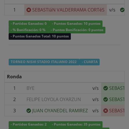
1
SEBASTIáN VALDERRAMA CORTéS
v/s
C
- Partidos Ganados: 0
- Puntos Ganados: 10 puntos
- % Bonificación: 0 %
- Puntos Bonificación: 0 puntos
- Puntos Ganados Total: 10 puntos
TORNEO NISHI STADIO ITALIANO 2022
- CUARTA
Ronda
1
BYE
v/s
SEBASTI
2
FELIPE LOYOLA OYARZUN
v/s
SEBASTI
3
JUAN OYANEDEL RAMIREZ
v/s
SEBASTI
- Partidos Ganados: 2
- Puntos Ganados: 35 puntos