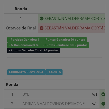
Ronda
1
SEBASTIáN VALDERRAMA CORTéS
/
Octavos de Final
SEBASTIáN VALDERRAMA CORTéS
/
- Partidos Ganados: 1
- Puntos Ganados: 90 puntos
- % Bonificación: 0 %
- Puntos Bonificación: 0 puntos
- Puntos Ganados Total: 90 puntos
CHIRIMOYA BOWL 2024
- CUARTA
Ronda
1
BYE
v/s
S
2
ADRIANA VALDOVINOS DESIMONE
v/s
S