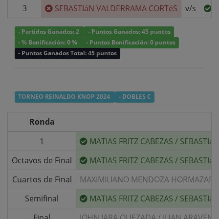
3
SEBASTIáN VALDERRAMA CORTéS
v/s
L
- Partidos Ganados: 2
- Puntos Ganados: 45 puntos
- % Bonificación: 0 %
- Puntos Bonificación: 0 puntos
- Puntos Ganados Total: 45 puntos
TORNEO REINALDO KNOP 2024
- DOBLES C
Ronda
1
MATIAS FRITZ CABEZAS
/
SEBASTIá
Octavos de Final
MATIAS FRITZ CABEZAS
/
SEBASTIá
Cuartos de Final
MAXIMILIANO MENDOZA HORMAZABA
Semifinal
MATIAS FRITZ CABEZAS
/
SEBASTIá
Final
JOHN JARA QUEZADA
/
JUAN ARAVENA