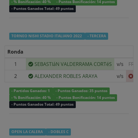
- % Bonificación: 40 %
- Puntos Bonificación: 14 puntos
- Puntos Ganados Total: 49 puntos
TORNEO NISHI STADIO ITALIANO 2022
- TERCERA
Ronda
1
SEBASTIáN VALDERRAMA CORTéS
v/s
FRA
2
ALEXANDER ROBLES ARAYA
v/s
S
- Partidos Ganados: 1
- Puntos Ganados: 35 puntos
- % Bonificación: 40 %
- Puntos Bonificación: 14 puntos
- Puntos Ganados Total: 49 puntos
OPEN LA CALERA
- DOBLES C