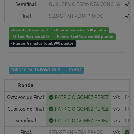
Semifinal
GUILLERMO ESPINOZA CONCHA
v/s
Final
SEBASTIAN VERA PRADO
v/s
- Partidos Ganados: 4
- Puntos Ganados: 500 puntos
- % Bonificación: 80 %
- Puntos Bonificación: 400 puntos
- Puntos Ganados Total: 900 puntos
TORNEO PALTA BOWL 2019
- HONOR
Ronda
Octavos de Final
PATRICIO GOMEZ PEREZ
v/s
BYE
Cuartos de Final
PATRICIO GOMEZ PEREZ
v/s
POU
Semifinal
PATRICIO GOMEZ PEREZ
v/s
CRI
Final
SEBASTIAN VERA PRADO
v/s
P