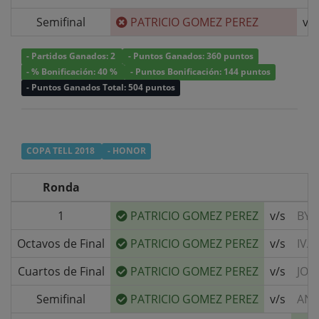
Semifinal
PATRICIO GOMEZ PEREZ
v/s
- Partidos Ganados: 2
- Puntos Ganados: 360 puntos
- % Bonificación: 40 %
- Puntos Bonificación: 144 puntos
- Puntos Ganados Total: 504 puntos
COPA TELL 2018
- HONOR
Ronda
1
PATRICIO GOMEZ PEREZ
v/s
BYE
Octavos de Final
PATRICIO GOMEZ PEREZ
v/s
IVA
Cuartos de Final
PATRICIO GOMEZ PEREZ
v/s
JOA
Semifinal
PATRICIO GOMEZ PEREZ
v/s
AND