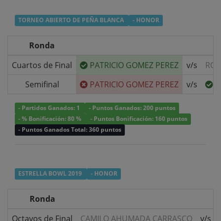
TORNEO ABIERTO DE PEÑA BLANCA
- HONOR
Ronda
Cuartos de Final
PATRICIO GOMEZ PEREZ
v/s
ROD
Semifinal
PATRICIO GOMEZ PEREZ
v/s
C
- Partidos Ganados: 1
- Puntos Ganados: 200 puntos
- % Bonificación: 80 %
- Puntos Bonificación: 160 puntos
- Puntos Ganados Total: 360 puntos
ESTRELLA BOWL 2019
- HONOR
Ronda
Octavos de Final
CAMILO AHUMADA CARRASCO
v/s