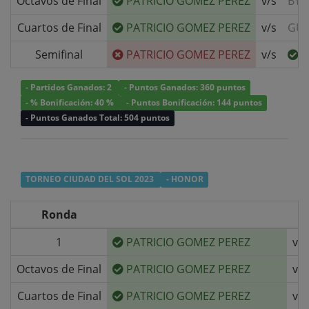
Octavos de Final
PATRICIO GOMEZ PEREZ
v/s
BYE
Cuartos de Final
PATRICIO GOMEZ PEREZ
v/s
GUI
Semifinal
PATRICIO GOMEZ PEREZ
v/s
C
- Partidos Ganados: 2
- Puntos Ganados: 360 puntos
- % Bonificación: 40 %
- Puntos Bonificación: 144 puntos
- Puntos Ganados Total: 504 puntos
TORNEO CIUDAD DEL SOL 2023
- HONOR
Ronda
1
PATRICIO GOMEZ PEREZ
v/s
Octavos de Final
PATRICIO GOMEZ PEREZ
v/s
Cuartos de Final
PATRICIO GOMEZ PEREZ
v/s