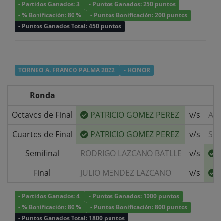
- Partidos Ganados: 3
- Puntos Ganados: 250 puntos
- % Bonificación: 80 %
- Puntos Bonificación: 200 puntos
- Puntos Ganados Total: 450 puntos
TORNEO A. FRANCO PALMA 2022
- HONOR
Ronda
Octavos de Final
PATRICIO GOMEZ PEREZ
v/s
AN
Cuartos de Final
PATRICIO GOMEZ PEREZ
v/s
SE
Semifinal
RODRIGO LAZCANO BATLLE
v/s
Final
JULIO MENDEZ LAZCANO
v/s
- Partidos Ganados: 4
- Puntos Ganados: 1000 puntos
- % Bonificación: 80 %
- Puntos Bonificación: 800 puntos
- Puntos Ganados Total: 1800 puntos