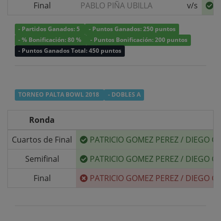
Final
PABLO PIÑA UBILLA
v/s
P
- Partidos Ganados: 5
- Puntos Ganados: 250 puntos
- % Bonificación: 80 %
- Puntos Bonificación: 200 puntos
- Puntos Ganados Total: 450 puntos
TORNEO PALTA BOWL 2018
- DOBLES A
Ronda
Cuartos de Final
PATRICIO GOMEZ PEREZ
/
DIEGO C
Semifinal
PATRICIO GOMEZ PEREZ
/
DIEGO C
Final
PATRICIO GOMEZ PEREZ
/
DIEGO C