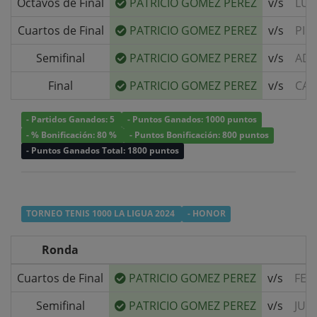
Octavos de Final
PATRICIO GOMEZ PEREZ
v/s
LUI
Cuartos de Final
PATRICIO GOMEZ PEREZ
v/s
PIE
Semifinal
PATRICIO GOMEZ PEREZ
v/s
ADO
Final
PATRICIO GOMEZ PEREZ
v/s
CAR
- Partidos Ganados: 5
- Puntos Ganados: 1000 puntos
- % Bonificación: 80 %
- Puntos Bonificación: 800 puntos
- Puntos Ganados Total: 1800 puntos
TORNEO TENIS 1000 LA LIGUA 2024
- HONOR
Ronda
Cuartos de Final
PATRICIO GOMEZ PEREZ
v/s
FEL
Semifinal
PATRICIO GOMEZ PEREZ
v/s
JUA