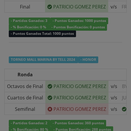
Final
PATRICIO GOMEZ PEREZ
v/s
FRA
- Partidos Ganados: 3
- Puntos Ganados: 1000 puntos
- % Bonificación: 0 %
- Puntos Bonificación: 0 puntos
- Puntos Ganados Total: 1000 puntos
TORNEO MALL MARINA BY TELL 2024
- HONOR
Ronda
Octavos de Final
PATRICIO GOMEZ PEREZ
v/s
BYE
Cuartos de Final
PATRICIO GOMEZ PEREZ
v/s
JUA
Semifinal
PATRICIO GOMEZ PEREZ
v/s
I
- Partidos Ganados: 2
- Puntos Ganados: 360 puntos
- % Bonificación: 80 %
- Puntos Bonificación: 288 puntos