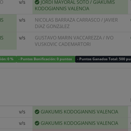
LO
v/s
JORDI MAYORAL SOTO
/
GIAKUMIS
KODOGIANNIS VALENCIA
IS
v/s
NICOLAS BARRAZA CARRASCO
/
JAVIER
DíAZ GONZáLEZ
IS
v/s
GUSTAVO MARIN VACCAREZZA
/
IVO
VUSKOVIC CADEMARTORI
ción: 0 %
- Puntos Bonificación: 0 puntos
- Puntos Ganados Total: 500 p
v/s
GIAKUMIS KODOGIANNIS VALENCIA
v/s
GIAKUMIS KODOGIANNIS VALENCIA