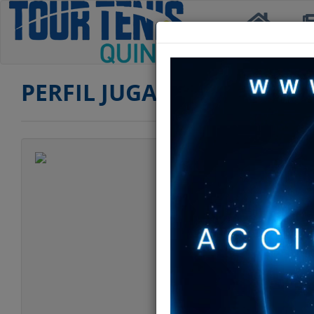
Inicio
Not
PERFIL JUGADOR
Jugador
Categoría
Edad
Club
Ranking PRIMERA
Ranking SEGUND
Ranking TERCERA
Ranking DOBLES 
Ranking DOBLES 
Ranking DOBLES
Estatura