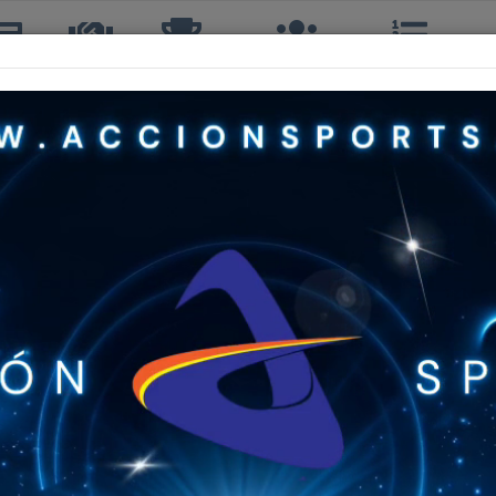
icias
TTQ
Torneos
Interclubes
Ranking
R
GIAKUMIS KODOGIANNIS VALENCIA
2º, 2º DOBLES
34 años
DEPORTIVO PLAYA ANCHA
20º
A
16º
365º
B
164º
C
278º
 SEGUNDA
5º
171 cm