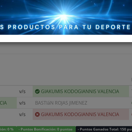
70 kg
DIESTRO, REVÉS A DOS MANOS, ESTILO:
CANCHA
v/s
GIAKUMIS KODOGIANNIS VALENCIA
CIA
v/s
BASTIáN ROJAS JIMENEZ
v/s
GIAKUMIS KODOGIANNIS VALENCIA
ción: 0 %
- Puntos Bonificación: 0 puntos
- Puntos Ganados Total: 150 p