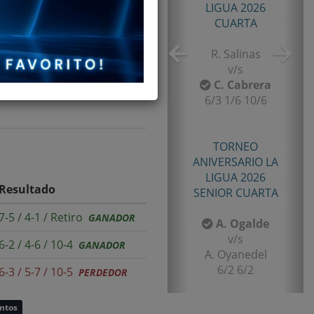
TORNEO TENIS TOUR
QUINTA 2026
 JUGADOR DE TODA LA
PRIMERA
E. Castro
v/s
I. Rubiño
6-4/1-6/11-9
TORNEO TENIS TOUR
QUINTA 2026
Resultado
PRIMERA
7-5 / 4-1 / Retiro
GANADOR
F. Matamala
v/s
6-2 / 4-6 / 10-4
GANADOR
L. Palma
6-1/6-3
6-3 / 5-7 / 10-5
PERDEDOR
untos