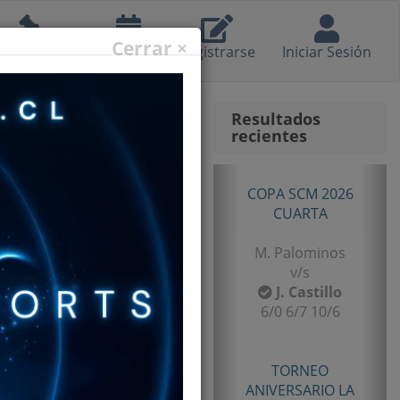
Cerrar ×
eglamento
Calendario
Registrarse
Iniciar Sesión
Resultados
recientes
Anterior
Sig
TORNEO
ANIVERSARIO LA
LIGUA 2026
SENIOR TERCERA
B. Castillo
v/s
F. Gomez
6/2 7/5