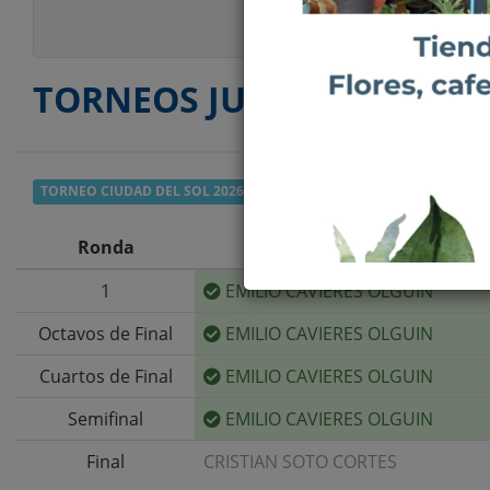
Estilo Juego
TORNEOS JUGADOS
TORNEO CIUDAD DEL SOL 2026
- SENIOR 50+ B
Ronda
1
EMILIO CAVIERES OLGUIN
Octavos de Final
EMILIO CAVIERES OLGUIN
Cuartos de Final
EMILIO CAVIERES OLGUIN
Semifinal
EMILIO CAVIERES OLGUIN
Final
CRISTIAN SOTO CORTES