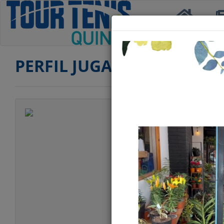
Inicio
Not
PERFIL JUGADOR
Jugador
Categoría
Edad
Club
Ranking CUARTA
Ranking SENIOR 
Ranking SENIOR 
Ranking DOBLES 
Ranking SENIOR 4
Estatura
Peso