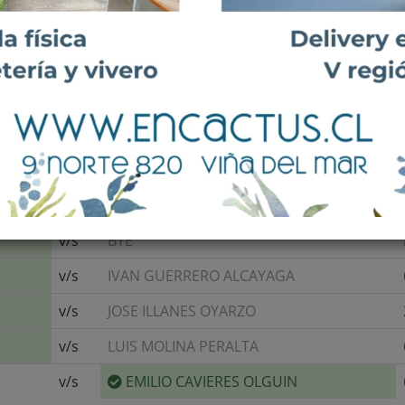
DIESTRO, REVÉS A UNA MANO, ESTILO:
v/s
BYE
v/s
IVAN GUERRERO ALCAYAGA
v/s
JOSE ILLANES OYARZO
v/s
LUIS MOLINA PERALTA
v/s
EMILIO CAVIERES OLGUIN