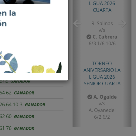
TORNEO TENIS TOUR
 JUGADOR OFENSIVO
QUINTA 2026
PRIMERA
E. Castro
v/s
I. Rubiño
6-4/1-6/11-9
Resultado
TORNEO TENIS TOUR
QUINTA 2026
BYE
GANADOR
PRIMERA
64 62
GANADOR
F. Matamala
v/s
26 64 10-3
GANADOR
L. Palma
62 60
GANADOR
6-1/6-3
61 76
GANADOR