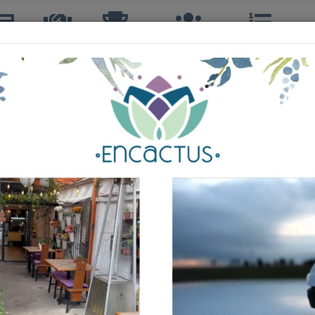
icias
TTQ
Torneos
Interclubes
Ranking
R
EMILIO CAVIERES OLGUIN
4º, 4ºS, 4º DOBLES
52 años
CLUB ESTUDIANTES QUILPUÉ
721º
TERCERA
102º
CUARTA
53º
C
171º
0+ B
1º
180 cm
98 kg