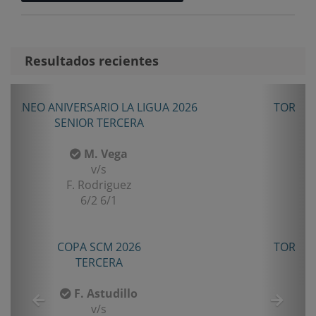
Resultados recientes
Anterior
Sigui
TORNEO ANIVERSARIO LA LIGUA 2026
CUARTA
R. Salinas
v/s
C. Cabrera
6/3 1/6 10/6
TORNEO ANIVERSARIO LA LIGUA 2026
SENIOR CUARTA
A. Ogalde
v/s