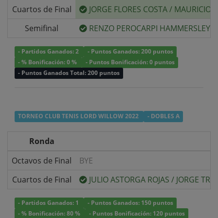
Cuartos de Final
JORGE FLORES COSTA
/
MAURICIO 
Semifinal
RENZO PEROCARPI HAMMERSLEY
/
- Partidos Ganados: 2
- Puntos Ganados: 200 puntos
- % Bonificación: 0 %
- Puntos Bonificación: 0 puntos
- Puntos Ganados Total: 200 puntos
TORNEO CLUB TENIS LORD WILLOW 2022
- DOBLES A
Ronda
Octavos de Final
BYE
Cuartos de Final
JULIO ASTORGA ROJAS
/
JORGE TRI
- Partidos Ganados: 1
- Puntos Ganados: 150 puntos
- % Bonificación: 80 %
- Puntos Bonificación: 120 puntos