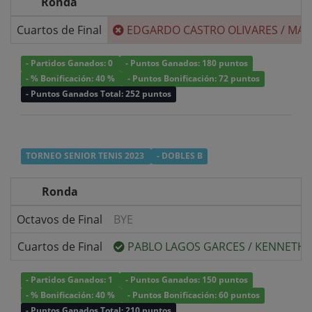
Ronda
Cuartos de Final
EDGARDO CASTRO OLIVARES
/
MAU
- Partidos Ganados: 0
- Puntos Ganados: 180 puntos
- % Bonificación: 40 %
- Puntos Bonificación: 72 puntos
- Puntos Ganados Total: 252 puntos
TORNEO SENIOR TENIS 2023
- DOBLES B
Ronda
Octavos de Final
BYE
Cuartos de Final
PABLO LAGOS GARCES
/
KENNETH 
- Partidos Ganados: 1
- Puntos Ganados: 150 puntos
- % Bonificación: 40 %
- Puntos Bonificación: 60 puntos
- Puntos Ganados Total: 210 puntos