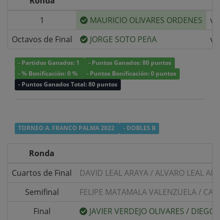
Ronda
1
MAURICIO OLIVARES ORDENES
v/
Octavos de Final
JORGE SOTO PEñA
v/
- Partidos Ganados: 1
- Puntos Ganados: 80 puntos
- % Bonificación: 0 %
- Puntos Bonificación: 0 puntos
- Puntos Ganados Total: 80 puntos
TORNEO A. FRANCO PALMA 2022
- DOBLES B
Ronda
Cuartos de Final
DAVID LEAL ARAYA
/
ALVARO LEAL AR
Semifinal
FELIPE MATAMALA VALENZUELA
/
CAR
Final
JAVIER VERDEJO OLIVARES
/
DIEGO 