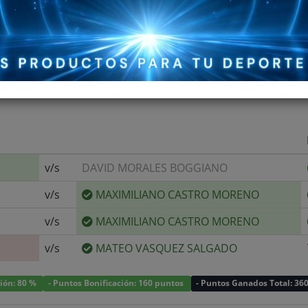
v/s
DAVID MORALES BOGGIANO
v/s
MAXIMILIANO CASTRO MORENO
v/s
MAXIMILIANO CASTRO MORENO
v/s
MATEO VASQUEZ SALGADO
ción: 80 %
- Puntos Bonificación: 160 puntos
- Puntos Ganados Total: 36