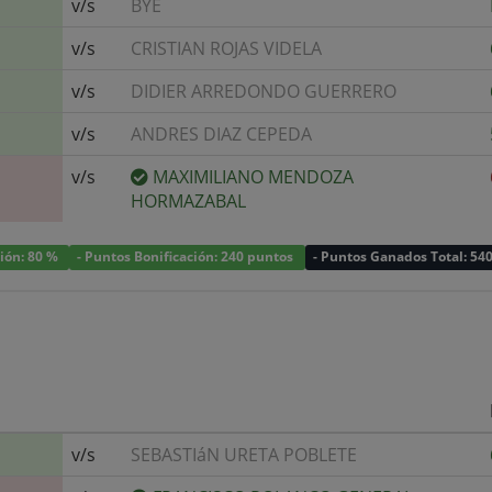
v/s
BYE
v/s
CRISTIAN ROJAS VIDELA
v/s
DIDIER ARREDONDO GUERRERO
v/s
ANDRES DIAZ CEPEDA
v/s
MAXIMILIANO MENDOZA
HORMAZABAL
ción: 80 %
- Puntos Bonificación: 240 puntos
- Puntos Ganados Total: 54
v/s
SEBASTIáN URETA POBLETE