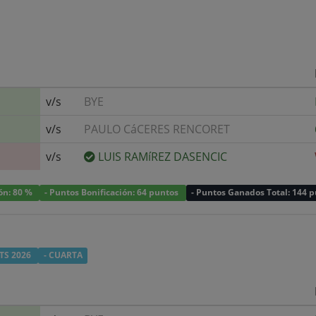
v/s
BYE
v/s
PAULO CáCERES RENCORET
v/s
LUIS RAMíREZ DASENCIC
ión: 80 %
- Puntos Bonificación: 64 puntos
- Puntos Ganados Total: 144 
TS 2026
- CUARTA