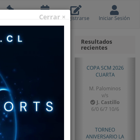
Cerrar ×
eglamento
Calendario
Registrarse
Iniciar Sesión
Resultados
recientes
Anterior
Sig
TORNEO
ANIVERSARIO LA
LIGUA 2026
SENIOR TERCERA
B. Castillo
v/s
F. Gomez
6/2 7/5