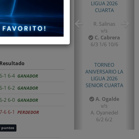
TORNEO TENIS TOUR
QUINTA 2026
PRIMERA
E. Castro
v/s
I. Rubiño
6-4/1-6/11-9
Resultado
TORNEO TENIS TOUR
6-1 6-4
GANADOR
QUINTA 2026
PRIMERA
6-1 6-2
GANADOR
F. Matamala
6-2 6-0
GANADOR
v/s
7-6 6-1
PERDEDOR
L. Palma
6-1/6-3
0 puntos