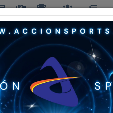
icias
TTQ
Torneos
Interclubes
Ranking
R
MAXIMILIANO CASTRO MORENO
4º, 4º DOBLES
15 años
CLUB UNIÓN
12º
1º
B
12º
CUARTA
114º
Sin Info
Sin Info
Sin Info