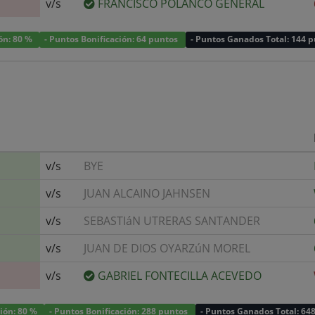
v/s
FRANCISCO POLANCO GENERAL
ión: 80 %
- Puntos Bonificación: 64 puntos
- Puntos Ganados Total: 144 
v/s
BYE
v/s
JUAN ALCAINO JAHNSEN
v/s
SEBASTIáN UTRERAS SANTANDER
v/s
JUAN DE DIOS OYARZúN MOREL
v/s
GABRIEL FONTECILLA ACEVEDO
ción: 80 %
- Puntos Bonificación: 288 puntos
- Puntos Ganados Total: 64