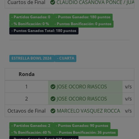
Cuartos de Final
CLAUDIO CASANOVA PONCE
/
JUAN
- Partidos Ganados: 0
- Puntos Ganados: 180 puntos
- % Bonificación: 0 %
- Puntos Bonificación: 0 puntos
- Puntos Ganados Total: 180 puntos
ESTRELLA BOWL 2024
- CUARTA
Ronda
1
JOSE OCORO RIASCOS
v/s
2
JOSE OCORO RIASCOS
v/s
Octavos de Final
MARCELO VASQUEZ ROCCA
v/s
- Partidos Ganados: 2
- Puntos Ganados: 90 puntos
- % Bonificación: 40 %
- Puntos Bonificación: 36 puntos