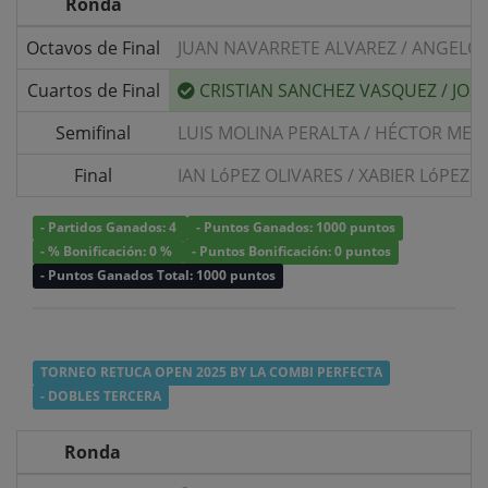
Ronda
Octavos de Final
JUAN NAVARRETE ALVAREZ
/
ANGELO 
Cuartos de Final
CRISTIAN SANCHEZ VASQUEZ
/
JOS
Semifinal
LUIS MOLINA PERALTA
/
HÉCTOR MELL
Final
IAN LóPEZ OLIVARES
/
XABIER LóPEZ 
- Partidos Ganados: 4
- Puntos Ganados: 1000 puntos
- % Bonificación: 0 %
- Puntos Bonificación: 0 puntos
- Puntos Ganados Total: 1000 puntos
TORNEO RETUCA OPEN 2025 BY LA COMBI PERFECTA
- DOBLES TERCERA
Ronda