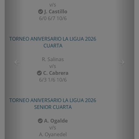
v/s
F. Gomez
6/2 7/5
TORNEO TENIS TOUR QUINTA 2026
PRIMERA
E. Castro
v/s
I. Rubiño
6-4/1-6/11-9
TORNEO TENIS TOUR QUINTA 2026
PRIMERA
F. Matamala
v/s
L. Palma