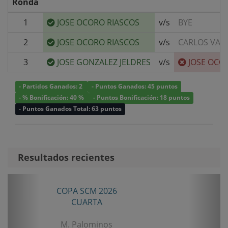
Ronda
1
JOSE OCORO RIASCOS
v/s
BYE
2
JOSE OCORO RIASCOS
v/s
CARLOS VAR
3
JOSE GONZALEZ JELDRES
v/s
JOSE OCO
- Partidos Ganados: 2
- Puntos Ganados: 45 puntos
- % Bonificación: 40 %
- Puntos Bonificación: 18 puntos
- Puntos Ganados Total: 63 puntos
Resultados recientes
Anterior
Sigui
TORNEO ANIVERSARIO LA LIGUA 2026
SENIOR TERCERA
B. Castillo