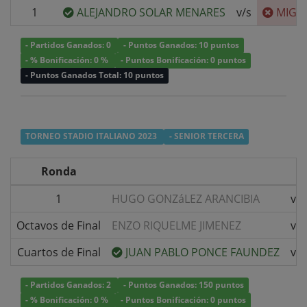
1
ALEJANDRO SOLAR MENARES
v/s
MIGU
- Partidos Ganados: 0
- Puntos Ganados: 10 puntos
- % Bonificación: 0 %
- Puntos Bonificación: 0 puntos
- Puntos Ganados Total: 10 puntos
TORNEO STADIO ITALIANO 2023
- SENIOR TERCERA
Ronda
1
HUGO GONZáLEZ ARANCIBIA
v/s
Octavos de Final
ENZO RIQUELME JIMENEZ
v/s
Cuartos de Final
JUAN PABLO PONCE FAUNDEZ
v/s
- Partidos Ganados: 2
- Puntos Ganados: 150 puntos
- % Bonificación: 0 %
- Puntos Bonificación: 0 puntos