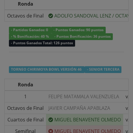
Ronda
Octavos de Final
ADOLFO SANDOVAL LENZ
/
OCTAVI
- Partidos Ganados: 0
- Puntos Ganados: 90 puntos
- % Bonificación: 40 %
- Puntos Bonificación: 36 puntos
- Puntos Ganados Total: 126 puntos
TORNEO CHIRIMOYA BOWL VERSIÓN 46
- SENIOR TERCERA
Ronda
1
FELIPE MATAMALA VALENZUELA
v/s
Octavos de Final
JAVIER CAMPAÑA APABLAZA
v/s
Cuartos de Final
MIGUEL BENAVENTE OLMEDO
v/s
Semifinal
MIGUEL BENAVENTE OLMEDO
v/s