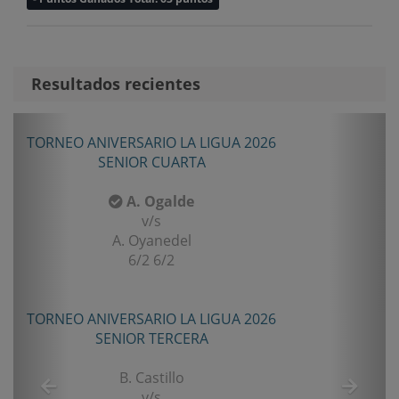
Resultados recientes
Anterior
Sigui
TORNEO ANIVERSARIO LA LIGUA 2026
SENIOR CUARTA
A. Ogalde
v/s
A. Oyanedel
6/2 6/2
TORNEO ANIVERSARIO LA LIGUA 2026
SENIOR TERCERA
B. Castillo
v/s