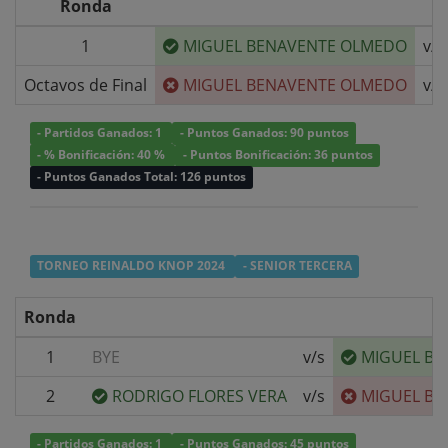
Ronda
1
MIGUEL BENAVENTE OLMEDO
v/s
Octavos de Final
MIGUEL BENAVENTE OLMEDO
v/s
- Partidos Ganados: 1
- Puntos Ganados: 90 puntos
- % Bonificación: 40 %
- Puntos Bonificación: 36 puntos
- Puntos Ganados Total: 126 puntos
TORNEO REINALDO KNOP 2024
- SENIOR TERCERA
Ronda
1
BYE
v/s
MIGUEL B
2
RODRIGO FLORES VERA
v/s
MIGUEL B
- Partidos Ganados: 1
- Puntos Ganados: 45 puntos