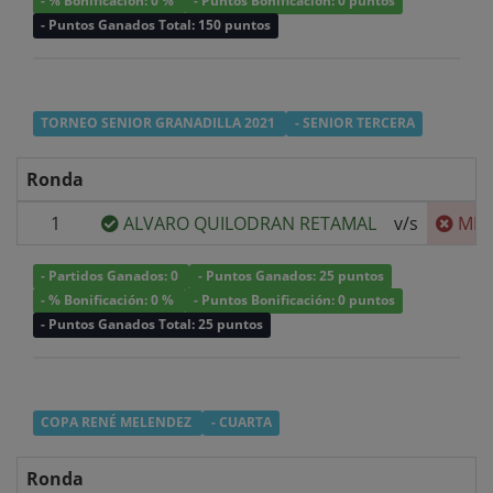
- % Bonificación: 0 %
- Puntos Bonificación: 0 puntos
- Puntos Ganados Total: 150 puntos
TORNEO SENIOR GRANADILLA 2021
- SENIOR TERCERA
Ronda
1
ALVARO QUILODRAN RETAMAL
v/s
MIG
- Partidos Ganados: 0
- Puntos Ganados: 25 puntos
- % Bonificación: 0 %
- Puntos Bonificación: 0 puntos
- Puntos Ganados Total: 25 puntos
COPA RENÉ MELENDEZ
- CUARTA
Ronda