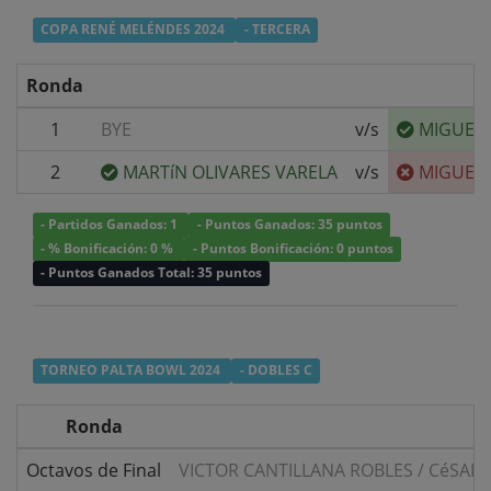
COPA RENÉ MELÉNDES 2024
- TERCERA
Ronda
1
BYE
v/s
MIGUEL
2
MARTíN OLIVARES VARELA
v/s
MIGUEL
- Partidos Ganados: 1
- Puntos Ganados: 35 puntos
- % Bonificación: 0 %
- Puntos Bonificación: 0 puntos
- Puntos Ganados Total: 35 puntos
TORNEO PALTA BOWL 2024
- DOBLES C
Ronda
Octavos de Final
VICTOR CANTILLANA ROBLES
/
CéSAR 