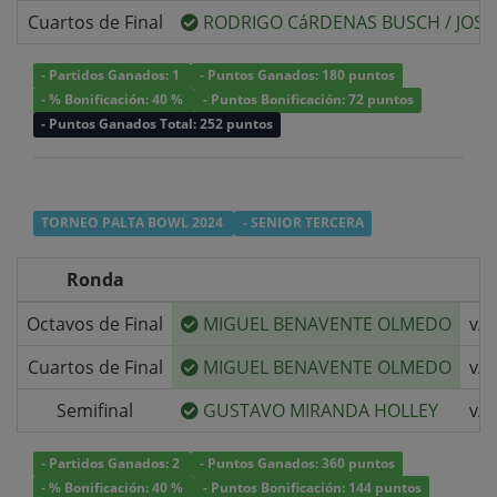
Cuartos de Final
RODRIGO CáRDENAS BUSCH
/
JOSE
- Partidos Ganados: 1
- Puntos Ganados: 180 puntos
- % Bonificación: 40 %
- Puntos Bonificación: 72 puntos
- Puntos Ganados Total: 252 puntos
TORNEO PALTA BOWL 2024
- SENIOR TERCERA
Ronda
Octavos de Final
MIGUEL BENAVENTE OLMEDO
v/s
Cuartos de Final
MIGUEL BENAVENTE OLMEDO
v/s
Semifinal
GUSTAVO MIRANDA HOLLEY
v/s
- Partidos Ganados: 2
- Puntos Ganados: 360 puntos
- % Bonificación: 40 %
- Puntos Bonificación: 144 puntos