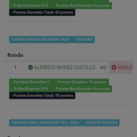
- % Bonificación: 0 %
- Puntos Bonificación: 0 puntos
- Puntos Ganados Total: 45 puntos
TORNEO REINALDO KNOP 2024
- TERCERA
Ronda
1
ALFREDO NUñEZ CASTILLO
v/s
MIGUEL
- Partidos Ganados: 0
- Puntos Ganados: 10 puntos
- % Bonificación: 0 %
- Puntos Bonificación: 0 puntos
- Puntos Ganados Total: 10 puntos
TORNEO MALL MARINA BY TELL 2024
- SENIOR TERCERA