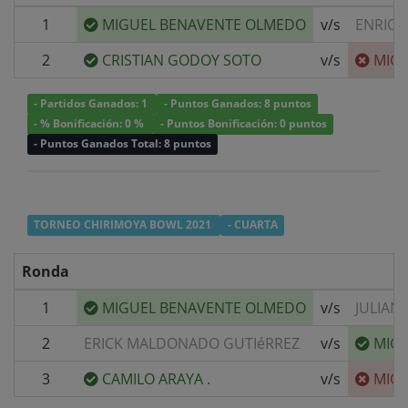
1
MIGUEL BENAVENTE OLMEDO
v/s
ENRIQ
2
CRISTIAN GODOY SOTO
v/s
MIG
- Partidos Ganados: 1
- Puntos Ganados: 8 puntos
- % Bonificación: 0 %
- Puntos Bonificación: 0 puntos
- Puntos Ganados Total: 8 puntos
TORNEO CHIRIMOYA BOWL 2021
- CUARTA
Ronda
1
MIGUEL BENAVENTE OLMEDO
v/s
JULIAN
2
ERICK MALDONADO GUTIéRREZ
v/s
MIG
3
CAMILO ARAYA .
v/s
MIG