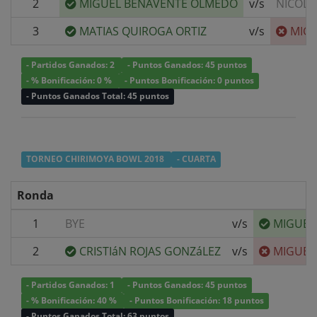
2
MIGUEL BENAVENTE OLMEDO
v/s
NICOLA
3
MATIAS QUIROGA ORTIZ
v/s
MIG
- Partidos Ganados: 2
- Puntos Ganados: 45 puntos
- % Bonificación: 0 %
- Puntos Bonificación: 0 puntos
- Puntos Ganados Total: 45 puntos
TORNEO CHIRIMOYA BOWL 2018
- CUARTA
Ronda
1
BYE
v/s
MIGUEL
2
CRISTIáN ROJAS GONZáLEZ
v/s
MIGUEL
- Partidos Ganados: 1
- Puntos Ganados: 45 puntos
- % Bonificación: 40 %
- Puntos Bonificación: 18 puntos
- Puntos Ganados Total: 63 puntos