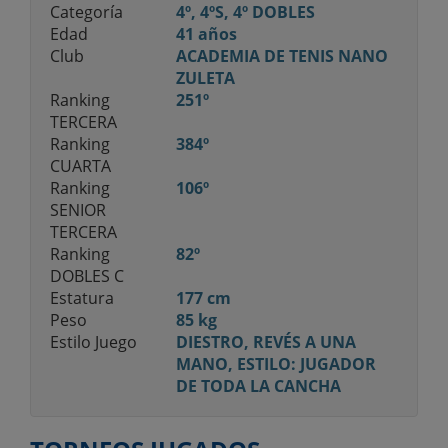
Categoría
4º, 4ºS, 4º DOBLES
Edad
41 años
Club
ACADEMIA DE TENIS NANO
ZULETA
Ranking
251º
TERCERA
Ranking
384º
CUARTA
Ranking
106º
SENIOR
TERCERA
Ranking
82º
DOBLES C
Estatura
177 cm
Peso
85 kg
Estilo Juego
DIESTRO, REVÉS A UNA
MANO, ESTILO: JUGADOR
DE TODA LA CANCHA