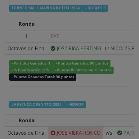
TORNEO MALL MARINA BY TELL 2024
- DOBLES B
Ronda
1
BYE
Octavos de Final
JOSé PIñA BERTINELLI
/
NICOLáS PIñ
- Partidos Ganados: 1
- Puntos Ganados: 90 puntos
- % Bonificación: 0 %
- Puntos Bonificación: 0 puntos
- Puntos Ganados Total: 90 puntos
LA RETUCA OPEN TTQ 2024
- HONOR
Ronda
Octavos de Final
JOSE VIERA RONCO
v/s
PATRI