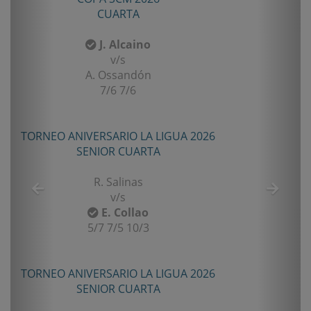
CUARTA
J. Alcaino
v/s
A. Ossandón
7/6 7/6
6
TORNEO ANIVERSARIO LA LIGUA 2026
CO
SENIOR CUARTA
R. Salinas
A.
v/s
E. Collao
5/7 7/5 10/3
TORNEO ANIVERSARIO LA LIGUA 2026
CO
SENIOR CUARTA