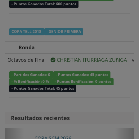
- Puntos Ganados Total: 600 puntos
COPA TELL 2018
- SENIOR PRIMERA
Ronda
Octavos de Final
CHRISTIAN ITURRIAGA ZUñIGA
v/s
- Partidos Ganados: 0
- Puntos Ganados: 45 puntos
- % Bonificación: 0 %
- Puntos Bonificación: 0 puntos
- Puntos Ganados Total: 45 puntos
Resultados recientes
Anterior
Sigui
COPA SCM 2026
CO