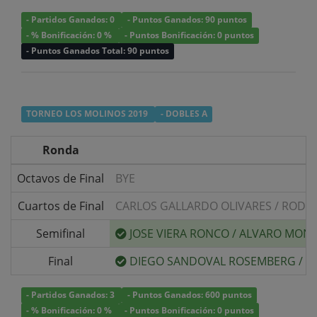
- Partidos Ganados: 0
- Puntos Ganados: 90 puntos
- % Bonificación: 0 %
- Puntos Bonificación: 0 puntos
- Puntos Ganados Total: 90 puntos
TORNEO LOS MOLINOS 2019
- DOBLES A
Ronda
Octavos de Final
BYE
Cuartos de Final
CARLOS GALLARDO OLIVARES
/
RODRI
Semifinal
JOSE VIERA RONCO
/
ALVARO MON
Final
DIEGO SANDOVAL ROSEMBERG
/
E
- Partidos Ganados: 3
- Puntos Ganados: 600 puntos
- % Bonificación: 0 %
- Puntos Bonificación: 0 puntos