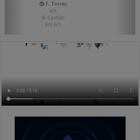
F. Torres
v/s
R. Castillo
6/0 6/1