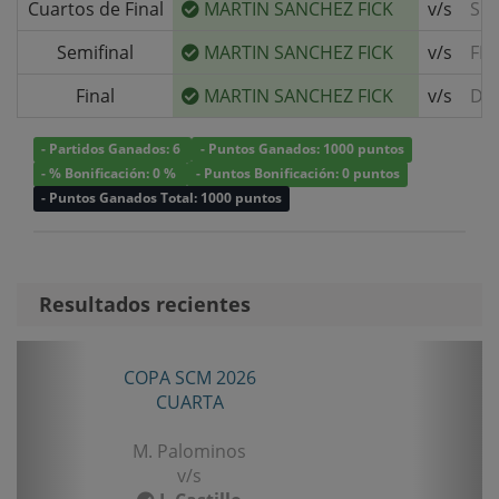
Cuartos de Final
MARTIN SANCHEZ FICK
v/s
SE
Semifinal
MARTIN SANCHEZ FICK
v/s
FEL
Final
MARTIN SANCHEZ FICK
v/s
DI
- Partidos Ganados: 6
- Puntos Ganados: 1000 puntos
- % Bonificación: 0 %
- Puntos Bonificación: 0 puntos
- Puntos Ganados Total: 1000 puntos
Resultados recientes
Anterior
Sigui
COPA SCM 2026
TORN
CUARTA
M. Palominos
v/s