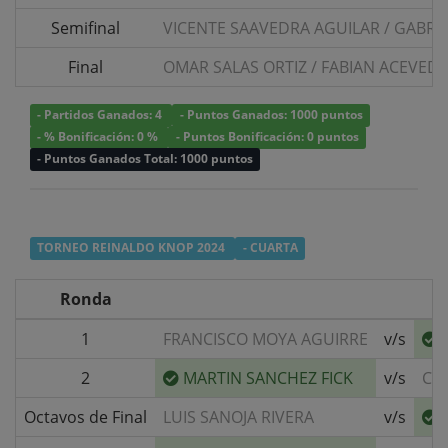
Semifinal
VICENTE SAAVEDRA AGUILAR
/
GABRIE
Final
OMAR SALAS ORTIZ
/
FABIAN ACEVED
- Partidos Ganados: 4
- Puntos Ganados: 1000 puntos
- % Bonificación: 0 %
- Puntos Bonificación: 0 puntos
- Puntos Ganados Total: 1000 puntos
TORNEO REINALDO KNOP 2024
- CUARTA
Ronda
1
FRANCISCO MOYA AGUIRRE
v/s
2
MARTIN SANCHEZ FICK
v/s
CH
Octavos de Final
LUIS SANOJA RIVERA
v/s