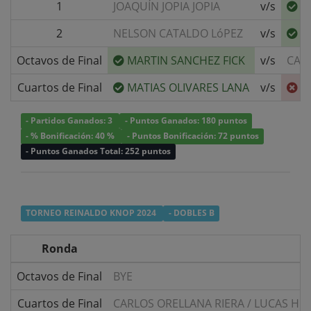
1
JOAQUÍN JOPIA JOPIA
v/s
M
2
NELSON CATALDO LóPEZ
v/s
M
Octavos de Final
MARTIN SANCHEZ FICK
v/s
CAR
Cuartos de Final
MATIAS OLIVARES LANA
v/s
M
- Partidos Ganados: 3
- Puntos Ganados: 180 puntos
- % Bonificación: 40 %
- Puntos Bonificación: 72 puntos
- Puntos Ganados Total: 252 puntos
TORNEO REINALDO KNOP 2024
- DOBLES B
Ronda
Octavos de Final
BYE
Cuartos de Final
CARLOS ORELLANA RIERA
/
LUCAS HE