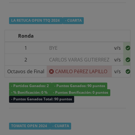
LA RETUCA OPEN TTQ 2024
- CUARTA
Ronda
1
BYE
v/s
C
2
CARLOS VARAS GUTIERREZ
v/s
C
Octavos de Final
CAMILO PéREZ LAPILLO
v/s
R
- Partidos Ganados: 2
- Puntos Ganados: 90 puntos
- % Bonificación: 0 %
- Puntos Bonificación: 0 puntos
- Puntos Ganados Total: 90 puntos
TOMATE OPEN 2024
- CUARTA