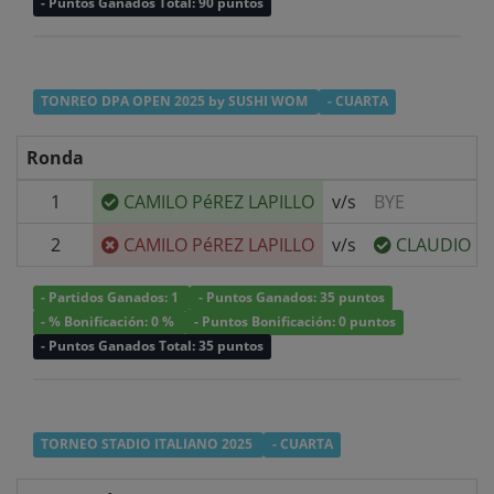
- Puntos Ganados Total: 90 puntos
TONREO DPA OPEN 2025 by SUSHI WOM
- CUARTA
Ronda
1
CAMILO PéREZ LAPILLO
v/s
BYE
2
CAMILO PéREZ LAPILLO
v/s
CLAUDIO C
- Partidos Ganados: 1
- Puntos Ganados: 35 puntos
- % Bonificación: 0 %
- Puntos Bonificación: 0 puntos
- Puntos Ganados Total: 35 puntos
TORNEO STADIO ITALIANO 2025
- CUARTA