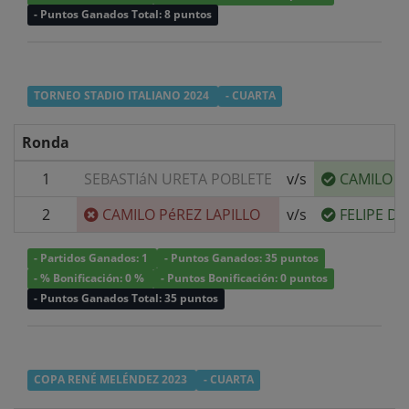
- Puntos Ganados Total: 8 puntos
TORNEO STADIO ITALIANO 2024
- CUARTA
Ronda
1
SEBASTIáN URETA POBLETE
v/s
CAMILO P
2
CAMILO PéREZ LAPILLO
v/s
FELIPE D
- Partidos Ganados: 1
- Puntos Ganados: 35 puntos
- % Bonificación: 0 %
- Puntos Bonificación: 0 puntos
- Puntos Ganados Total: 35 puntos
COPA RENÉ MELÉNDEZ 2023
- CUARTA