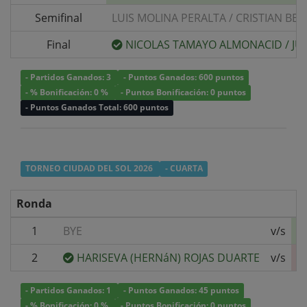
Semifinal
LUIS MOLINA PERALTA
/
CRISTIAN BER
Final
NICOLAS TAMAYO ALMONACID
/
JU
- Partidos Ganados: 3
- Puntos Ganados: 600 puntos
- % Bonificación: 0 %
- Puntos Bonificación: 0 puntos
- Puntos Ganados Total: 600 puntos
TORNEO CIUDAD DEL SOL 2026
- CUARTA
Ronda
1
BYE
v/s
2
HARISEVA (HERNáN) ROJAS DUARTE
v/s
- Partidos Ganados: 1
- Puntos Ganados: 45 puntos
- % Bonificación: 0 %
- Puntos Bonificación: 0 puntos