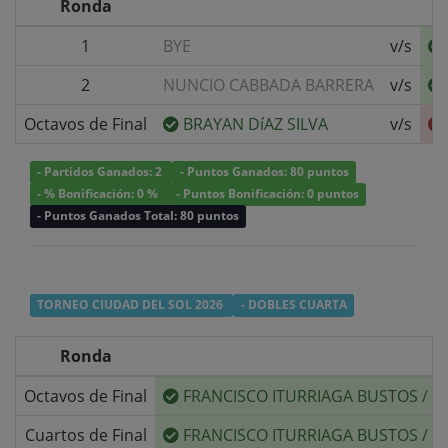
Ronda
1
BYE
v/s
2
NUNCIO CABBADA BARRERA
v/s
Octavos de Final
BRAYAN DíAZ SILVA
v/s
- Partidos Ganados: 2
- Puntos Ganados: 80 puntos
- % Bonificación: 0 %
- Puntos Bonificación: 0 puntos
- Puntos Ganados Total: 80 puntos
TORNEO CIUDAD DEL SOL 2026
- DOBLES CUARTA
Ronda
Octavos de Final
FRANCISCO ITURRIAGA BUSTOS
/
C
Cuartos de Final
FRANCISCO ITURRIAGA BUSTOS
/
C