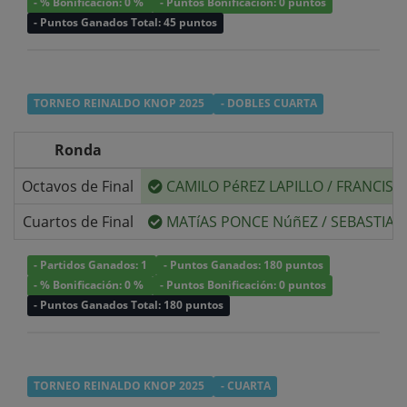
- % Bonificación: 0 %
- Puntos Bonificación: 0 puntos
- Puntos Ganados Total: 45 puntos
TORNEO REINALDO KNOP 2025
- DOBLES CUARTA
Ronda
Octavos de Final
CAMILO PéREZ LAPILLO
/
FRANCISC
Cuartos de Final
MATíAS PONCE NúñEZ
/
SEBASTIAN
- Partidos Ganados: 1
- Puntos Ganados: 180 puntos
- % Bonificación: 0 %
- Puntos Bonificación: 0 puntos
- Puntos Ganados Total: 180 puntos
TORNEO REINALDO KNOP 2025
- CUARTA