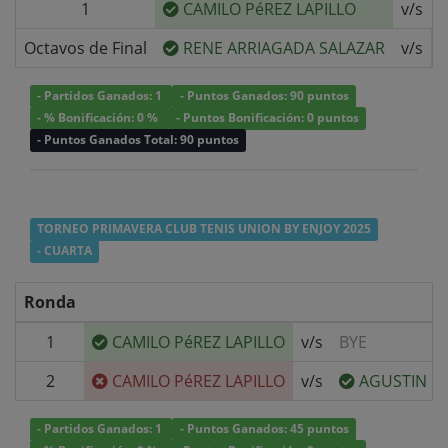
1
CAMILO PéREZ LAPILLO
v/s
Octavos de Final
RENE ARRIAGADA SALAZAR
v/s
- Partidos Ganados: 1
- Puntos Ganados: 90 puntos
- % Bonificación: 0 %
- Puntos Bonificación: 0 puntos
- Puntos Ganados Total: 90 puntos
TORNEO PRIMAVERA CLUB TENIS UNION BY ENJOY 2025
- CUARTA
Ronda
1
CAMILO PéREZ LAPILLO
v/s
BYE
2
CAMILO PéREZ LAPILLO
v/s
AGUSTIN C
- Partidos Ganados: 1
- Puntos Ganados: 45 puntos