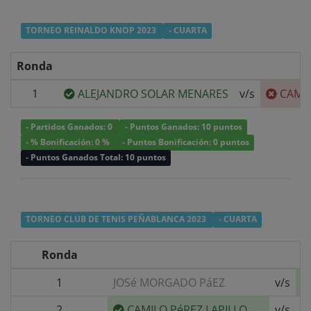
TORNEO REINALDO KNOP 2023
- CUARTA
Ronda
1
ALEJANDRO SOLAR MENARES
v/s
CAMIL
- Partidos Ganados: 0
- Puntos Ganados: 10 puntos
- % Bonificación: 0 %
- Puntos Bonificación: 0 puntos
- Puntos Ganados Total: 10 puntos
TORNEO CLUB DE TENIS PEÑABLANCA 2023
- CUARTA
Ronda
1
JOSé MORGADO PáEZ
v/s
2
CAMILO PéREZ LAPILLO
v/s
G