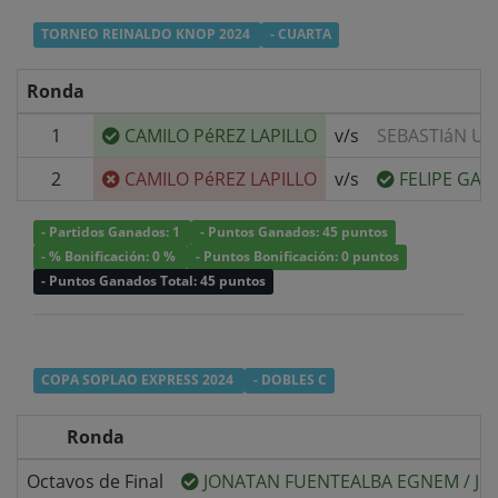
TORNEO REINALDO KNOP 2024
- CUARTA
Ronda
1
CAMILO PéREZ LAPILLO
v/s
SEBASTIáN UR
2
CAMILO PéREZ LAPILLO
v/s
FELIPE GA
- Partidos Ganados: 1
- Puntos Ganados: 45 puntos
- % Bonificación: 0 %
- Puntos Bonificación: 0 puntos
- Puntos Ganados Total: 45 puntos
COPA SOPLAO EXPRESS 2024
- DOBLES C
Ronda
Octavos de Final
JONATAN FUENTEALBA EGNEM
/
JU