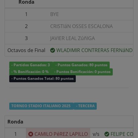
Ronda
1
BYE
2
CRISTIáN OSSES ESCALONA
3
JAVIER LEAL ZúñIGA
Octavos de Final
WLADIMIR CONTRERAS FERNáNDE
- Partidos Ganados: 3
- Puntos Ganados: 80 puntos
- % Bonificación: 0 %
- Puntos Bonificación: 0 puntos
- Puntos Ganados Total: 80 puntos
TORNEO STADIO ITALIANO 2025
- TERCERA
Ronda
1
CAMILO PéREZ LAPILLO
v/s
FELIPE COR