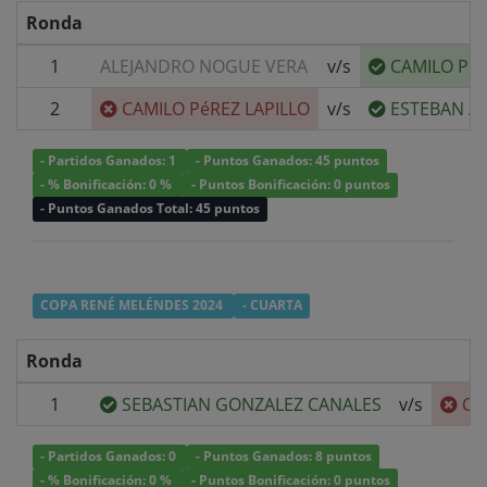
Ronda
1
ALEJANDRO NOGUE VERA
v/s
CAMILO PéR
2
CAMILO PéREZ LAPILLO
v/s
ESTEBAN A
- Partidos Ganados: 1
- Puntos Ganados: 45 puntos
- % Bonificación: 0 %
- Puntos Bonificación: 0 puntos
- Puntos Ganados Total: 45 puntos
COPA RENÉ MELÉNDES 2024
- CUARTA
Ronda
1
SEBASTIAN GONZALEZ CANALES
v/s
CA
- Partidos Ganados: 0
- Puntos Ganados: 8 puntos
- % Bonificación: 0 %
- Puntos Bonificación: 0 puntos