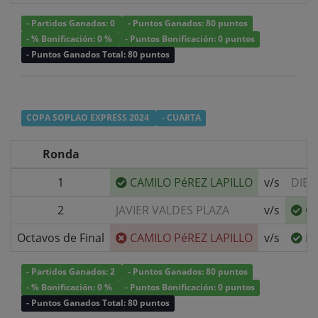
- Partidos Ganados: 0
- Puntos Ganados: 80 puntos
- % Bonificación: 0 %
- Puntos Bonificación: 0 puntos
- Puntos Ganados Total: 80 puntos
COPA SOPLAO EXPRESS 2024
- CUARTA
Ronda
1
CAMILO PéREZ LAPILLO
v/s
DIEG
2
JAVIER VALDES PLAZA
v/s
CA
Octavos de Final
CAMILO PéREZ LAPILLO
v/s
FE
- Partidos Ganados: 2
- Puntos Ganados: 80 puntos
- % Bonificación: 0 %
- Puntos Bonificación: 0 puntos
- Puntos Ganados Total: 80 puntos