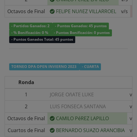
Octavos de Final
FELIPE NUñEZ VILLARROEL
v/s
- Partidos Ganados: 2
- Puntos Ganados: 45 puntos
- % Bonificación: 0 %
- Puntos Bonificación: 0 puntos
- Puntos Ganados Total: 45 puntos
TORNEO DPA OPEN INVIERNO 2023
- CUARTA
Ronda
1
JORGE OñATE LUKE
v/s
2
LUIS FONSECA SANTANA
v/s
Octavos de Final
CAMILO PéREZ LAPILLO
v/s
Cuartos de Final
BERNARDO SUAZO ARANCIBIA
v/s