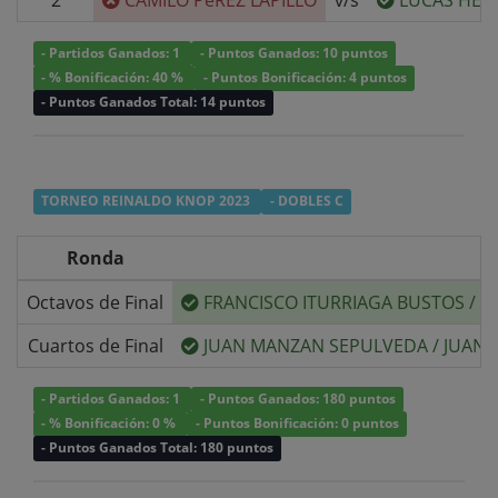
2
CAMILO PéREZ LAPILLO
v/s
LUCAS HER
- Partidos Ganados: 1
- Puntos Ganados: 10 puntos
- % Bonificación: 40 %
- Puntos Bonificación: 4 puntos
- Puntos Ganados Total: 14 puntos
TORNEO REINALDO KNOP 2023
- DOBLES C
Ronda
Octavos de Final
FRANCISCO ITURRIAGA BUSTOS
/
C
Cuartos de Final
JUAN MANZAN SEPULVEDA
/
JUAN 
- Partidos Ganados: 1
- Puntos Ganados: 180 puntos
- % Bonificación: 0 %
- Puntos Bonificación: 0 puntos
- Puntos Ganados Total: 180 puntos