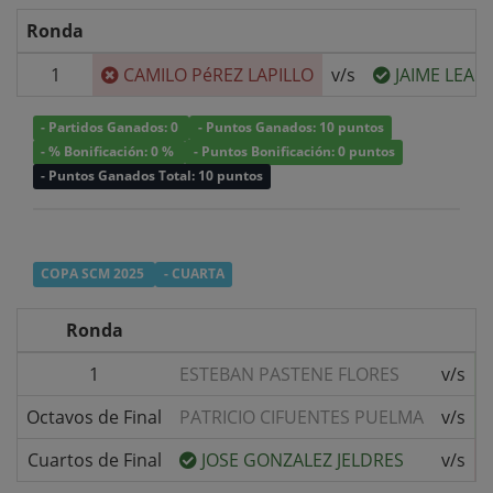
Ronda
1
CAMILO PéREZ LAPILLO
v/s
JAIME LEAL 
- Partidos Ganados: 0
- Puntos Ganados: 10 puntos
- % Bonificación: 0 %
- Puntos Bonificación: 0 puntos
- Puntos Ganados Total: 10 puntos
COPA SCM 2025
- CUARTA
Ronda
1
ESTEBAN PASTENE FLORES
v/s
Octavos de Final
PATRICIO CIFUENTES PUELMA
v/s
Cuartos de Final
JOSE GONZALEZ JELDRES
v/s