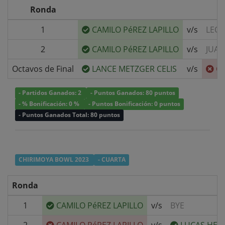
Ronda
1
CAMILO PéREZ LAPILLO
v/s
LEON
2
CAMILO PéREZ LAPILLO
v/s
JUAN
Octavos de Final
LANCE METZGER CELIS
v/s
CA
- Partidos Ganados: 2
- Puntos Ganados: 80 puntos
- % Bonificación: 0 %
- Puntos Bonificación: 0 puntos
- Puntos Ganados Total: 80 puntos
CHIRIMOYA BOWL 2023
- CUARTA
Ronda
1
CAMILO PéREZ LAPILLO
v/s
BYE