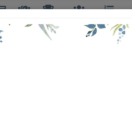
icias
TTQ
Torneos
Interclubes
Ranking
R
NICOLAS BARRAZA CARRASCO
2º, 2º DOBLES
31 años
TOUR TENIS QUINTA
54º
A
17º
C
17º
 SEGUNDA
8º
174 cm
62 kg
DIESTRO, REVÉS A DOS MANOS, ESTILO: