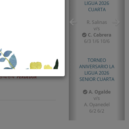
TORNEO TENIS TOUR
QUINTA 2026
PRIMERA
E. Castro
v/s
I. Rubiño
6-4/1-6/11-9
Resultado
TORNEO TENIS TOUR
QUINTA 2026
6-4/6-4
PERDEDOR
PRIMERA
F. Matamala
v/s
L. Palma
6-1/6-3