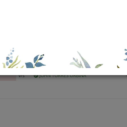
CANCHA
v/s
JOHN TORRES URBINA