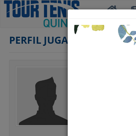
Inicio
Not
PERFIL JUGADOR
Jugador
Categoría
Edad
Club
Ranking PRIMERA
Ranking SEGUND
Ranking DOBLES 
Ranking DOBLES
Estatura
Peso
Estilo Juego