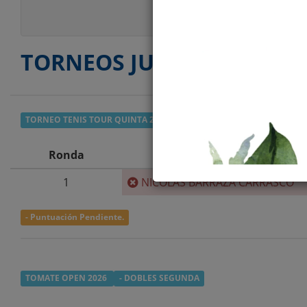
TORNEOS JUGADOS
TORNEO TENIS TOUR QUINTA 2026
- SEGUNDA
Ronda
1
NICOLAS BARRAZA CARRASCO
- Puntuación Pendiente.
TOMATE OPEN 2026
- DOBLES SEGUNDA