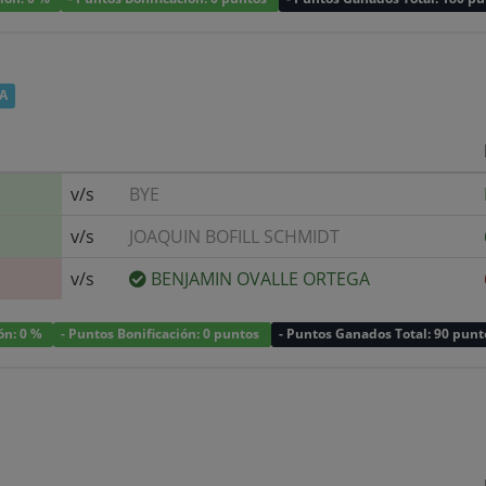
A
v/s
BYE
v/s
JOAQUIN BOFILL SCHMIDT
v/s
BENJAMIN OVALLE ORTEGA
ión: 0 %
- Puntos Bonificación: 0 puntos
- Puntos Ganados Total: 90 punt