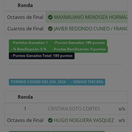
Ronda
Octavos de Final
MAXIMILIANO MENDOZA HORMAZA
Cuartos de Final
JAVIER REDONDO CUNEO
/
FRANCI
- Partidos Ganados: 1
- Puntos Ganados: 180 puntos
- % Bonificación: 0 %
- Puntos Bonificación: 0 puntos
- Puntos Ganados Total: 180 puntos
TORNEO CIUDAD DEL SOL 2024
- SENIOR TERCERA
Ronda
1
CRISTIAN SOTO CORTES
v/s
Octavos de Final
HUGO NOGUERA VASQUEZ
v/s