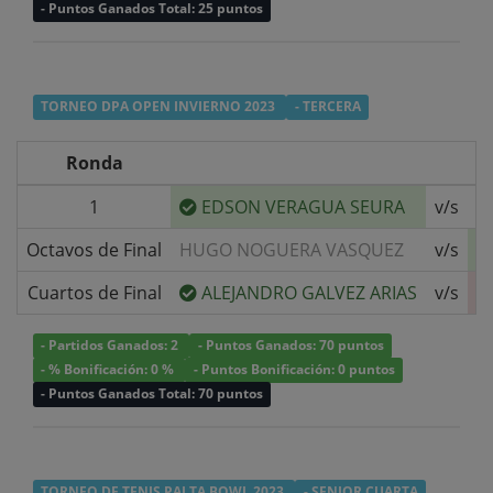
- Puntos Ganados Total: 25 puntos
TORNEO DPA OPEN INVIERNO 2023
- TERCERA
Ronda
1
EDSON VERAGUA SEURA
v/s
R
Octavos de Final
HUGO NOGUERA VASQUEZ
v/s
Cuartos de Final
ALEJANDRO GALVEZ ARIAS
v/s
- Partidos Ganados: 2
- Puntos Ganados: 70 puntos
- % Bonificación: 0 %
- Puntos Bonificación: 0 puntos
- Puntos Ganados Total: 70 puntos
TORNEO DE TENIS PALTA BOWL 2023
- SENIOR CUARTA