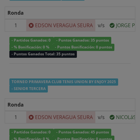
Ronda
1
EDSON VERAGUA SEURA
v/s
JORGE PI
- Partidos Ganados: 0
- Puntos Ganados: 35 puntos
- % Bonificación: 0 %
- Puntos Bonificación: 0 puntos
- Puntos Ganados Total: 35 puntos
TORNEO PRIMAVERA CLUB TENIS UNION BY ENJOY 2025
- SENIOR TERCERA
Ronda
1
EDSON VERAGUA SEURA
v/s
NICOLáS 
- Partidos Ganados: 0
- Puntos Ganados: 45 puntos
- % Bonificación: 0 %
- Puntos Bonificación: 0 puntos