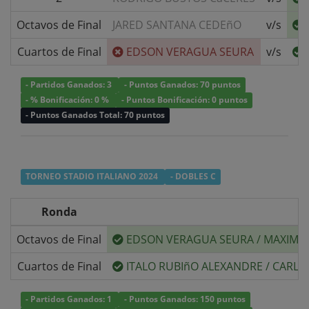
Octavos de Final
JARED SANTANA CEDEñO
v/s
Cuartos de Final
EDSON VERAGUA SEURA
v/s
- Partidos Ganados: 3
- Puntos Ganados: 70 puntos
- % Bonificación: 0 %
- Puntos Bonificación: 0 puntos
- Puntos Ganados Total: 70 puntos
TORNEO STADIO ITALIANO 2024
- DOBLES C
Ronda
Octavos de Final
EDSON VERAGUA SEURA
/
MAXIMI
Cuartos de Final
ITALO RUBIñO ALEXANDRE
/
CARLO
- Partidos Ganados: 1
- Puntos Ganados: 150 puntos