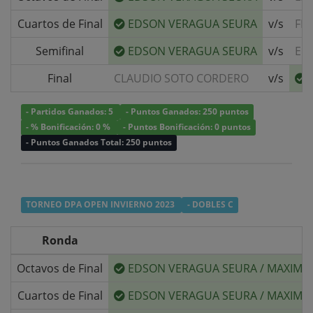
Cuartos de Final
EDSON VERAGUA SEURA
v/s
FR
Semifinal
EDSON VERAGUA SEURA
v/s
EMI
Final
CLAUDIO SOTO CORDERO
v/s
- Partidos Ganados: 5
- Puntos Ganados: 250 puntos
- % Bonificación: 0 %
- Puntos Bonificación: 0 puntos
- Puntos Ganados Total: 250 puntos
TORNEO DPA OPEN INVIERNO 2023
- DOBLES C
Ronda
Octavos de Final
EDSON VERAGUA SEURA
/
MAXIMI
Cuartos de Final
EDSON VERAGUA SEURA
/
MAXIMI