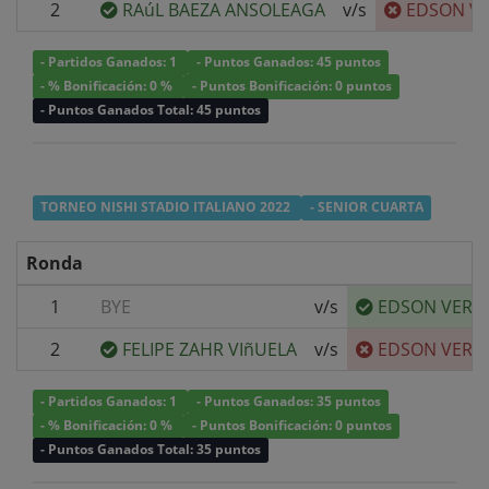
2
RAúL BAEZA ANSOLEAGA
v/s
EDSON V
- Partidos Ganados: 1
- Puntos Ganados: 45 puntos
- % Bonificación: 0 %
- Puntos Bonificación: 0 puntos
- Puntos Ganados Total: 45 puntos
TORNEO NISHI STADIO ITALIANO 2022
- SENIOR CUARTA
Ronda
1
BYE
v/s
EDSON VERA
2
FELIPE ZAHR VIñUELA
v/s
EDSON VERA
- Partidos Ganados: 1
- Puntos Ganados: 35 puntos
- % Bonificación: 0 %
- Puntos Bonificación: 0 puntos
- Puntos Ganados Total: 35 puntos