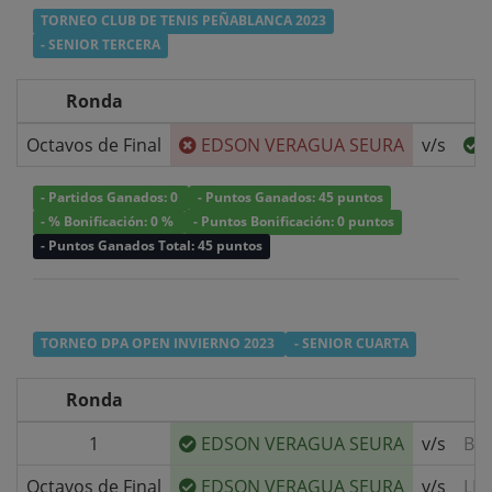
TORNEO CLUB DE TENIS PEÑABLANCA 2023
- SENIOR TERCERA
Ronda
Octavos de Final
EDSON VERAGUA SEURA
v/s
- Partidos Ganados: 0
- Puntos Ganados: 45 puntos
- % Bonificación: 0 %
- Puntos Bonificación: 0 puntos
- Puntos Ganados Total: 45 puntos
TORNEO DPA OPEN INVIERNO 2023
- SENIOR CUARTA
Ronda
1
EDSON VERAGUA SEURA
v/s
BY
Octavos de Final
EDSON VERAGUA SEURA
v/s
LE