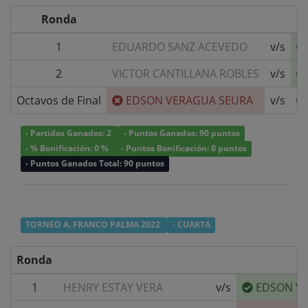
Ronda
1
EDUARDO SANZ ACEVEDO
v/s
2
VICTOR CANTILLANA ROBLES
v/s
Octavos de Final
EDSON VERAGUA SEURA
v/s
- Partidos Ganados: 2
- Puntos Ganados: 90 puntos
- % Bonificación: 0 %
- Puntos Bonificación: 0 puntos
- Puntos Ganados Total: 90 puntos
TORNEO A. FRANCO PALMA 2022
- CUARTA
Ronda
1
HENRY ESTAY VERA
v/s
EDSON V