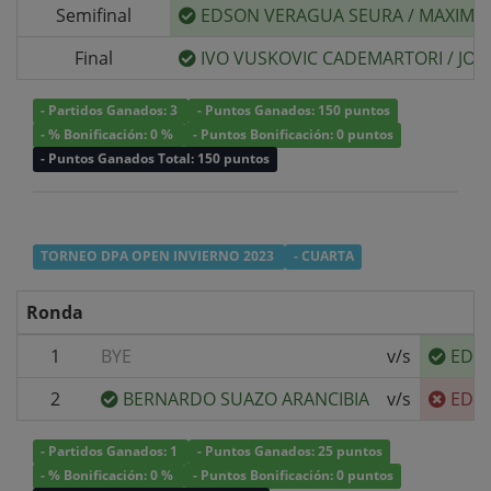
Semifinal
EDSON VERAGUA SEURA
/
MAXIMI
Final
IVO VUSKOVIC CADEMARTORI
/
JOH
- Partidos Ganados: 3
- Puntos Ganados: 150 puntos
- % Bonificación: 0 %
- Puntos Bonificación: 0 puntos
- Puntos Ganados Total: 150 puntos
TORNEO DPA OPEN INVIERNO 2023
- CUARTA
Ronda
1
BYE
v/s
EDS
2
BERNARDO SUAZO ARANCIBIA
v/s
EDS
- Partidos Ganados: 1
- Puntos Ganados: 25 puntos
- % Bonificación: 0 %
- Puntos Bonificación: 0 puntos