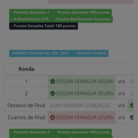
- Partidos Ganados: 1
- Puntos Ganados: 180 puntos
- % Bonificación: 0 %
- Puntos Bonificación: 0 puntos
- Puntos Ganados Total: 180 puntos
TORNEO CIUDAD DEL SOL 2023
- SENIOR CUARTA
Ronda
1
EDSON VERAGUA SEURA
v/s
IV
2
EDSON VERAGUA SEURA
v/s
CL
Octavos de Final
JUAN MANZAN GONZALEZ
v/s
Cuartos de Final
EDSON VERAGUA SEURA
v/s
- Partidos Ganados: 3
- Puntos Ganados: 180 puntos