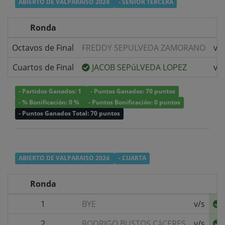
ABIERTO DE VALPARAISO 2024
- SENIOR TERCERA
Ronda
Octavos de Final
FREDDY SEPULVEDA ZAMORANO
v/s
Cuartos de Final
JACOB SEPúLVEDA LOPEZ
v/s
- Partidos Ganados: 1
- Puntos Ganados: 70 puntos
- % Bonificación: 0 %
- Puntos Bonificación: 0 puntos
- Puntos Ganados Total: 70 puntos
ABIERTO DE VALPARAISO 2024
- CUARTA
Ronda
1
BYE
v/s
2
RODRIGO BUSTOS CáCERES
v/s