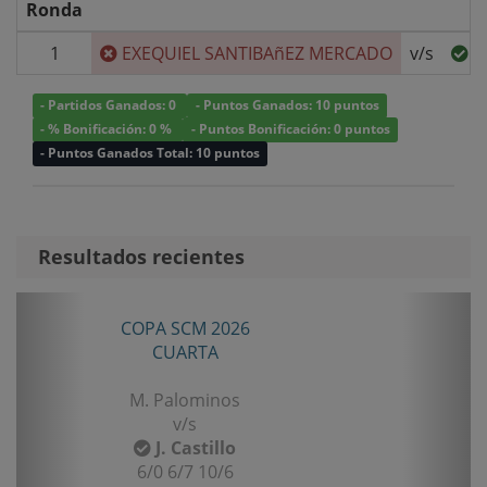
Ronda
1
EXEQUIEL SANTIBAñEZ MERCADO
v/s
C
- Partidos Ganados: 0
- Puntos Ganados: 10 puntos
- % Bonificación: 0 %
- Puntos Bonificación: 0 puntos
- Puntos Ganados Total: 10 puntos
Resultados recientes
Anterior
Sigui
COPA SCM 2026
TOR
CUARTA
M. Palominos
v/s
J. Castillo
6/0 6/7 10/6