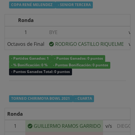
COPA RENÉ MELENDEZ
- SENIOR TERCERA
Ronda
1
BYE
v/
Octavos de Final
RODRIGO CASTILLO RIQUELME
v/
- Partidos Ganados: 1
- Puntos Ganados: 0 puntos
- % Bonificación: 0 %
- Puntos Bonificación: 0 puntos
- Puntos Ganados Total: 0 puntos
TORNEO CHIRIMOYA BOWL 2021
- CUARTA
Ronda
1
GUILLERMO RAMOS GARRIDO
v/s
DIEGO 