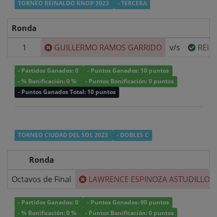
TORNEO REINALDO KNOP 2023
- TERCERA
Ronda
1
GUILLERMO RAMOS GARRIDO
v/s
REIN
- Partidos Ganados: 0
- Puntos Ganados: 10 puntos
- % Bonificación: 0 %
- Puntos Bonificación: 0 puntos
- Puntos Ganados Total: 10 puntos
TORNEO CIUDAD DEL SOL 2023
- DOBLES C
Ronda
Octavos de Final
LAWRENCE ESPINOZA ASTUDILLO
/
- Partidos Ganados: 0
- Puntos Ganados: 90 puntos
- % Bonificación: 0 %
- Puntos Bonificación: 0 puntos