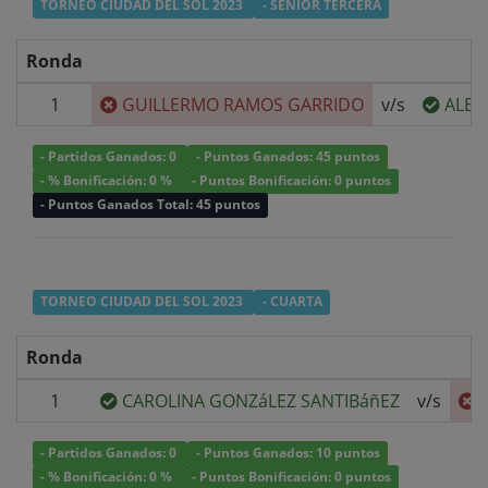
TORNEO CIUDAD DEL SOL 2023
- SENIOR TERCERA
Ronda
1
GUILLERMO RAMOS GARRIDO
v/s
ALEJ
- Partidos Ganados: 0
- Puntos Ganados: 45 puntos
- % Bonificación: 0 %
- Puntos Bonificación: 0 puntos
- Puntos Ganados Total: 45 puntos
TORNEO CIUDAD DEL SOL 2023
- CUARTA
Ronda
1
CAROLINA GONZáLEZ SANTIBáñEZ
v/s
- Partidos Ganados: 0
- Puntos Ganados: 10 puntos
- % Bonificación: 0 %
- Puntos Bonificación: 0 puntos