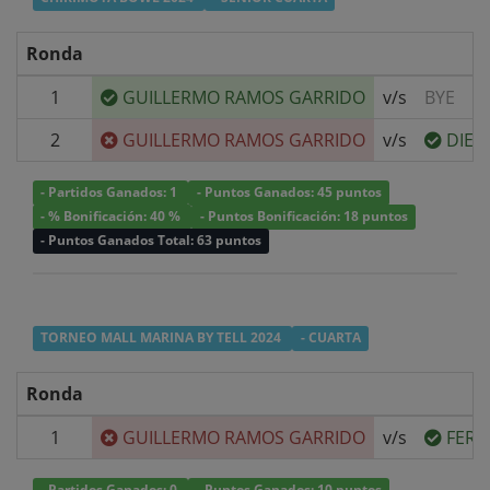
Ronda
1
GUILLERMO RAMOS GARRIDO
v/s
BYE
2
GUILLERMO RAMOS GARRIDO
v/s
DIEG
- Partidos Ganados: 1
- Puntos Ganados: 45 puntos
- % Bonificación: 40 %
- Puntos Bonificación: 18 puntos
- Puntos Ganados Total: 63 puntos
TORNEO MALL MARINA BY TELL 2024
- CUARTA
Ronda
1
GUILLERMO RAMOS GARRIDO
v/s
FERN
- Partidos Ganados: 0
- Puntos Ganados: 10 puntos