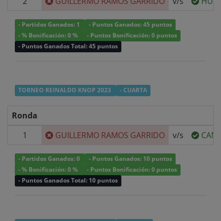
2
GUILLERMO RAMOS GARRIDO
v/s
HUG
- Partidos Ganados: 1
- Puntos Ganados: 45 puntos
- % Bonificación: 0 %
- Puntos Bonificación: 0 puntos
- Puntos Ganados Total: 45 puntos
TORNEO REINALDO KNOP 2023
- CUARTA
Ronda
1
GUILLERMO RAMOS GARRIDO
v/s
CAMI
- Partidos Ganados: 0
- Puntos Ganados: 10 puntos
- % Bonificación: 0 %
- Puntos Bonificación: 0 puntos
- Puntos Ganados Total: 10 puntos