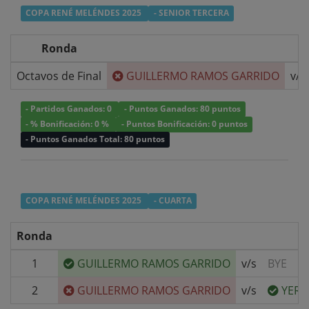
COPA RENÉ MELÉNDES 2025
- SENIOR TERCERA
Ronda
Octavos de Final
GUILLERMO RAMOS GARRIDO
v/s
- Partidos Ganados: 0
- Puntos Ganados: 80 puntos
- % Bonificación: 0 %
- Puntos Bonificación: 0 puntos
- Puntos Ganados Total: 80 puntos
COPA RENÉ MELÉNDES 2025
- CUARTA
Ronda
1
GUILLERMO RAMOS GARRIDO
v/s
BYE
2
GUILLERMO RAMOS GARRIDO
v/s
YERK