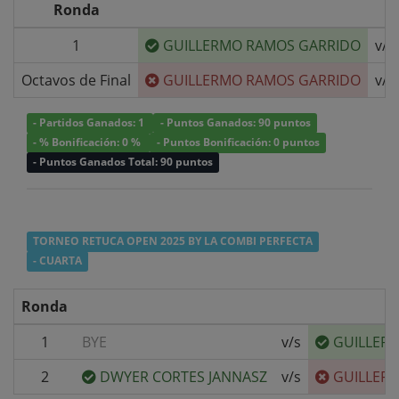
Ronda
1
GUILLERMO RAMOS GARRIDO
v/s
Octavos de Final
GUILLERMO RAMOS GARRIDO
v/s
- Partidos Ganados: 1
- Puntos Ganados: 90 puntos
- % Bonificación: 0 %
- Puntos Bonificación: 0 puntos
- Puntos Ganados Total: 90 puntos
TORNEO RETUCA OPEN 2025 BY LA COMBI PERFECTA
- CUARTA
Ronda
1
BYE
v/s
GUILLER
2
DWYER CORTES JANNASZ
v/s
GUILLER