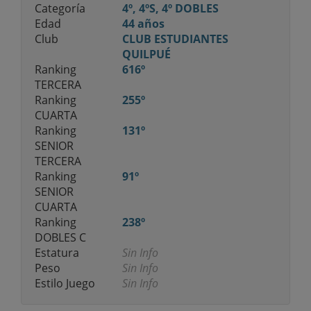
Categoría
4º, 4ºS, 4º DOBLES
Edad
44 años
Club
CLUB ESTUDIANTES
QUILPUÉ
Ranking
616º
TERCERA
Ranking
255º
CUARTA
Ranking
131º
SENIOR
TERCERA
Ranking
91º
SENIOR
CUARTA
Ranking
238º
DOBLES C
Estatura
Sin Info
Peso
Sin Info
Estilo Juego
Sin Info