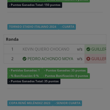
- Puntos Ganados Total: 150 puntos
TORNEO STADIO ITALIANO 2024
- CUARTA
Ronda
1
KEVIN QUIERO CHOCANO
v/s
GUILLER
2
PEDRO ACHONDO MOYA
v/s
GUILLER
- Partidos Ganados: 1
- Puntos Ganados: 35 puntos
- % Bonificación: 0 %
- Puntos Bonificación: 0 puntos
- Puntos Ganados Total: 35 puntos
COPA RENÉ MELÉNDEZ 2023
- SENIOR CUARTA