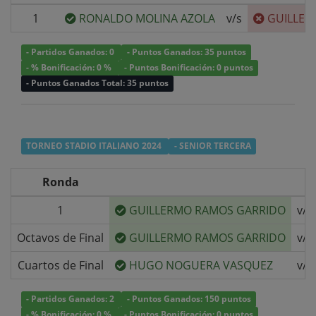
1
RONALDO MOLINA AZOLA
v/s
GUILLER
- Partidos Ganados: 0
- Puntos Ganados: 35 puntos
- % Bonificación: 0 %
- Puntos Bonificación: 0 puntos
- Puntos Ganados Total: 35 puntos
TORNEO STADIO ITALIANO 2024
- SENIOR TERCERA
Ronda
1
GUILLERMO RAMOS GARRIDO
v/s
Octavos de Final
GUILLERMO RAMOS GARRIDO
v/s
Cuartos de Final
HUGO NOGUERA VASQUEZ
v/s
- Partidos Ganados: 2
- Puntos Ganados: 150 puntos
- % Bonificación: 0 %
- Puntos Bonificación: 0 puntos