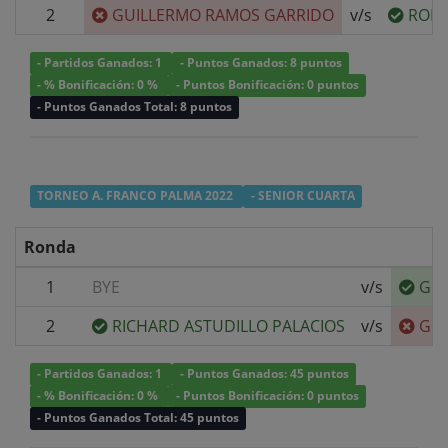
2
GUILLERMO RAMOS GARRIDO
v/s
RODR
- Partidos Ganados: 1
- Puntos Ganados: 8 puntos
- % Bonificación: 0 %
- Puntos Bonificación: 0 puntos
- Puntos Ganados Total: 8 puntos
TORNEO A. FRANCO PALMA 2022
- SENIOR CUARTA
Ronda
1
BYE
v/s
GUI
2
RICHARD ASTUDILLO PALACIOS
v/s
GUI
- Partidos Ganados: 1
- Puntos Ganados: 45 puntos
- % Bonificación: 0 %
- Puntos Bonificación: 0 puntos
- Puntos Ganados Total: 45 puntos