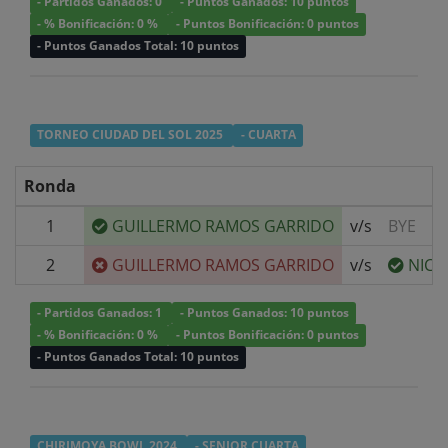
- Partidos Ganados: 0
- Puntos Ganados: 10 puntos
- % Bonificación: 0 %
- Puntos Bonificación: 0 puntos
- Puntos Ganados Total: 10 puntos
TORNEO CIUDAD DEL SOL 2025
- CUARTA
Ronda
1
GUILLERMO RAMOS GARRIDO
v/s
BYE
2
GUILLERMO RAMOS GARRIDO
v/s
NICO
- Partidos Ganados: 1
- Puntos Ganados: 10 puntos
- % Bonificación: 0 %
- Puntos Bonificación: 0 puntos
- Puntos Ganados Total: 10 puntos
CHIRIMOYA BOWL 2024
- SENIOR CUARTA