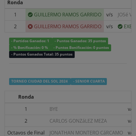
Ronda
1
GUILLERMO RAMOS GARRIDO
v/s
JOSé VA
2
GUILLERMO RAMOS GARRIDO
v/s
EXEQ
- Partidos Ganados: 1
- Puntos Ganados: 35 puntos
- % Bonificación: 0 %
- Puntos Bonificación: 0 puntos
- Puntos Ganados Total: 35 puntos
TORNEO CIUDAD DEL SOL 2024
- SENIOR CUARTA
Ronda
1
BYE
v/s
2
CARLOS GONZáLEZ MEZA
v/s
Octavos de Final
JONATHAN MONTERO CáRCAMO
v/s