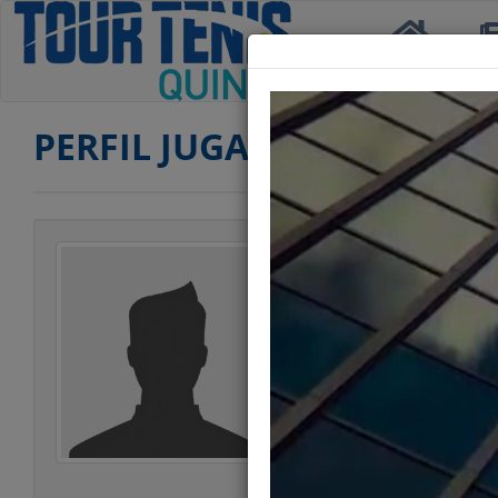
Inicio
Not
PERFIL JUGADOR
Jugador
Categoría
Edad
Club
Ranking TERCERA
Ranking CUARTA
Estatura
Peso
Estilo Juego