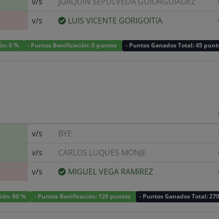
v/s
JOAQUIN SEPULVEDA GUIORGUIADEZ
v/s
LUIS VICENTE GORIGOITíA
ión: 0 %
- Puntos Bonificación: 0 puntos
- Puntos Ganados Total: 45 punt
v/s
BYE
v/s
CARLOS LUQUES MONJE
v/s
MIGUEL VEGA RAMíREZ
ción: 80 %
- Puntos Bonificación: 120 puntos
- Puntos Ganados Total: 27