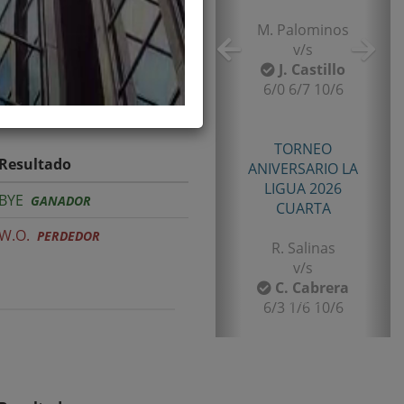
TORNEO
ANIVERSARIO LA
LIGUA 2026
SENIOR TERCERA
B. Castillo
v/s
F. Gomez
Resultado
6/2 7/5
BYE
GANADOR
TORNEO TENIS TOUR
W.O.
PERDEDOR
QUINTA 2026
PRIMERA
E. Castro
v/s
I. Rubiño
6-4/1-6/11-9