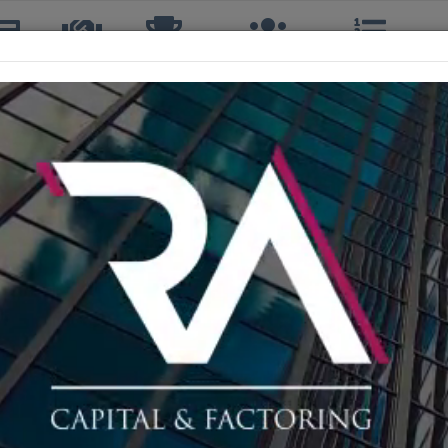
icias
TTQ
Torneos
Interclubes
Ranking
R
CARLOS VARAS GUTIERREZ
4º, 4º DOBLES
34 años
TOUR TENIS QUINTA
161º
29º
164 cm
70 kg
DIESTRO, REVÉS A UNA MANO, ESTILO: 
CANCHA