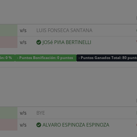
v/s
LUIS FONSECA SANTANA
v/s
JOSé PIñA BERTINELLI
ión: 0 %
- Puntos Bonificación: 0 puntos
- Puntos Ganados Total: 80 punt
v/s
BYE
v/s
ALVARO ESPINOZA ESPINOZA