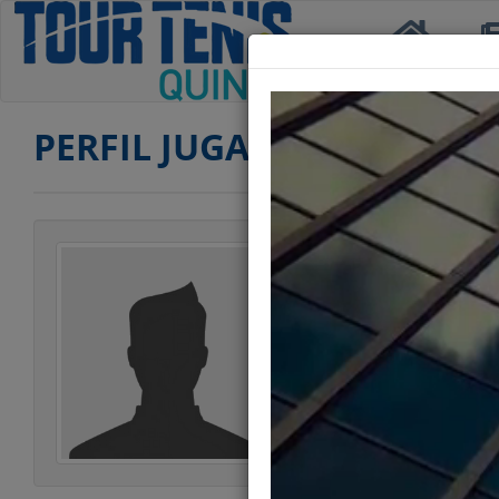
Inicio
Not
PERFIL JUGADOR
Jugador
Categoría
Edad
Club
Ranking TERCERA
Ranking CUARTA
Estatura
Peso
Estilo Juego