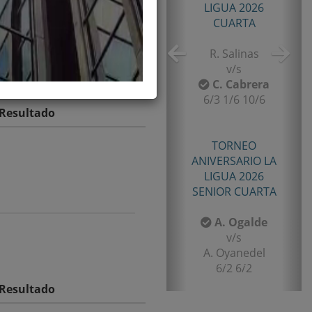
TORNEO TENIS TOUR
QUINTA 2026
PRIMERA
E. Castro
v/s
I. Rubiño
Resultado
6-4/1-6/11-9
TORNEO TENIS TOUR
QUINTA 2026
PRIMERA
F. Matamala
v/s
L. Palma
6-1/6-3
Resultado