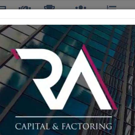
icias
TTQ
Torneos
Interclubes
Ranking
R
RODRIGO CóRDOVA MOLINA
4º, 4ºS, 4º DOBLES
35 años
TOUR TENIS QUINTA
196º
269º
Sin Info
Sin Info
Sin Info