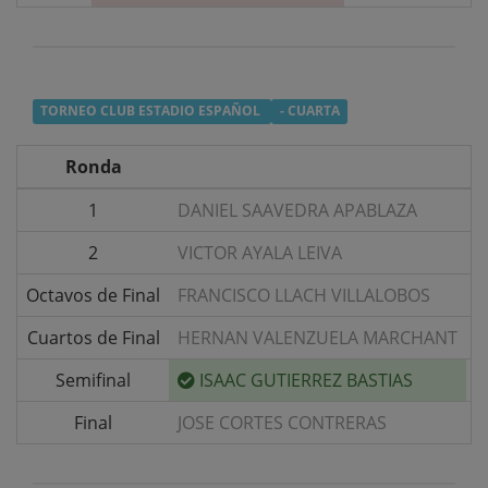
TORNEO CLUB ESTADIO ESPAÑOL
- CUARTA
Ronda
1
DANIEL SAAVEDRA APABLAZA
v
2
VICTOR AYALA LEIVA
v
Octavos de Final
FRANCISCO LLACH VILLALOBOS
v
Cuartos de Final
HERNAN VALENZUELA MARCHANT
v
Semifinal
ISAAC GUTIERREZ BASTIAS
v
Final
JOSE CORTES CONTRERAS
v