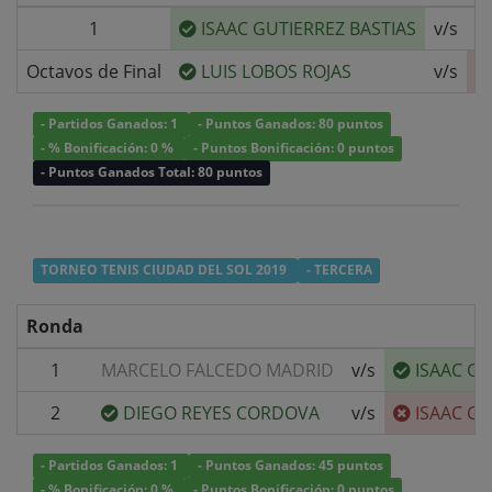
1
ISAAC GUTIERREZ BASTIAS
v/s
G
Octavos de Final
LUIS LOBOS ROJAS
v/s
- Partidos Ganados: 1
- Puntos Ganados: 80 puntos
- % Bonificación: 0 %
- Puntos Bonificación: 0 puntos
- Puntos Ganados Total: 80 puntos
TORNEO TENIS CIUDAD DEL SOL 2019
- TERCERA
Ronda
1
MARCELO FALCEDO MADRID
v/s
ISAAC GU
2
DIEGO REYES CORDOVA
v/s
ISAAC GU
- Partidos Ganados: 1
- Puntos Ganados: 45 puntos
- % Bonificación: 0 %
- Puntos Bonificación: 0 puntos