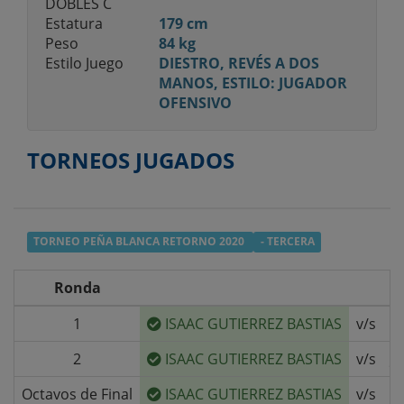
DOBLES C
Estatura
179 cm
Peso
84 kg
Estilo Juego
DIESTRO, REVÉS A DOS
MANOS, ESTILO: JUGADOR
OFENSIVO
TORNEOS JUGADOS
TORNEO PEÑA BLANCA RETORNO 2020
- TERCERA
Ronda
1
ISAAC GUTIERREZ BASTIAS
v/s
C
2
ISAAC GUTIERREZ BASTIAS
v/s
J
Octavos de Final
ISAAC GUTIERREZ BASTIAS
v/s
M