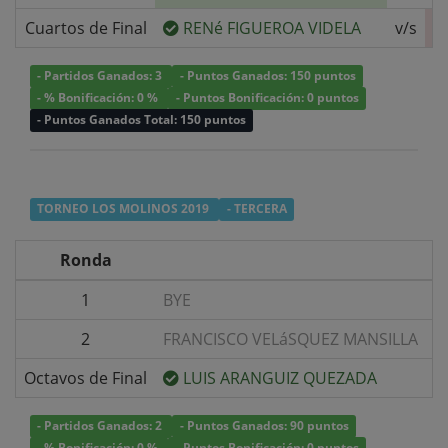
Cuartos de Final
RENé FIGUEROA VIDELA
v/s
- Partidos Ganados: 3
- Puntos Ganados: 150 puntos
- % Bonificación: 0 %
- Puntos Bonificación: 0 puntos
- Puntos Ganados Total: 150 puntos
TORNEO LOS MOLINOS 2019
- TERCERA
Ronda
1
BYE
v
2
FRANCISCO VELáSQUEZ MANSILLA
v
Octavos de Final
LUIS ARANGUIZ QUEZADA
v
- Partidos Ganados: 2
- Puntos Ganados: 90 puntos
- % Bonificación: 0 %
- Puntos Bonificación: 0 puntos