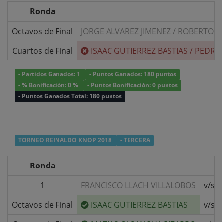
Ronda
Octavos de Final
JORGE ALVAREZ JIMENEZ
/
ROBERTO A
Cuartos de Final
ISAAC GUTIERREZ BASTIAS
/
PEDRO 
- Partidos Ganados: 1
- Puntos Ganados: 180 puntos
- % Bonificación: 0 %
- Puntos Bonificación: 0 puntos
- Puntos Ganados Total: 180 puntos
TORNEO REINALDO KNOP 2018
- TERCERA
Ronda
1
FRANCISCO LLACH VILLALOBOS
v/s
Octavos de Final
ISAAC GUTIERREZ BASTIAS
v/s