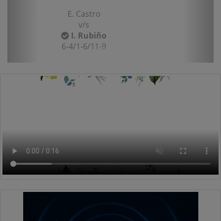
E. Castro
v/s
I. Rubiño
6-4/1-6/11-9