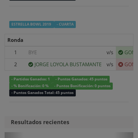
ESTRELLA BOWL 2019
- CUARTA
Ronda
1
BYE
v/s
GONZ
2
JORGE LOYOLA BUSTAMANTE
v/s
GONZ
- Partidos Ganados: 1
- Puntos Ganados: 45 puntos
- % Bonificación: 0 %
- Puntos Bonificación: 0 puntos
- Puntos Ganados Total: 45 puntos
Resultados recientes
Anterior
Sigui