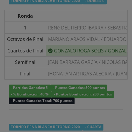
TORNEO PEÑA BLANCA RETORNO 2020
- DOBLES C
Ronda
1
RENé DEL FIERRO IBARRA
/
SEBASTIá
Octavos de Final
MARIANO ARAOS VIDAL
/
EDUARDO AG
Cuartos de Final
GONZALO ROGA SOLIS
/
GONZALO 
Semifinal
JEAN BARRAZA GARCíA
/
NICOLAS BAR
Final
JHONATAN ARTIGAS ALEGRIA
/
JUAN P
- Partidos Ganados: 5
- Puntos Ganados: 500 puntos
- % Bonificación: 40 %
- Puntos Bonificación: 200 puntos
- Puntos Ganados Total: 700 puntos
TORNEO PEÑA BLANCA RETORNO 2020
- CUARTA