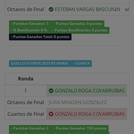
Octavos de Final
ESTEBAN VARGAS BASCUñáN
v/s
- Partidos Ganados: 1
- Puntos Ganados: 0 puntos
- % Bonificación: 0 %
- Puntos Bonificación: 0 puntos
- Puntos Ganados Total: 0 puntos
QUILLOTA OPEN 2025 BY NARAI
- CUARTA
Ronda
1
GONZALO ROGA COVARRUBIAS
v/
Octavos de Final
JUAN MANZAN GONZALEZ
v/
Cuartos de Final
GONZALO ROGA COVARRUBIAS
v/
- Partidos Ganados: 2
- Puntos Ganados: 150 puntos