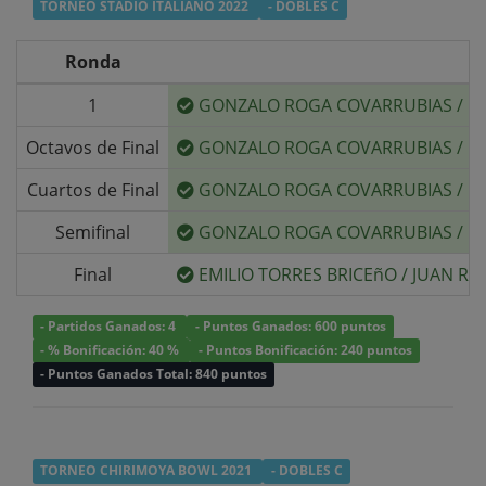
TORNEO STADIO ITALIANO 2022
- DOBLES C
Ronda
1
GONZALO ROGA COVARRUBIAS
/
G
Octavos de Final
GONZALO ROGA COVARRUBIAS
/
G
Cuartos de Final
GONZALO ROGA COVARRUBIAS
/
G
Semifinal
GONZALO ROGA COVARRUBIAS
/
G
Final
EMILIO TORRES BRICEñO
/
JUAN RA
- Partidos Ganados: 4
- Puntos Ganados: 600 puntos
- % Bonificación: 40 %
- Puntos Bonificación: 240 puntos
- Puntos Ganados Total: 840 puntos
TORNEO CHIRIMOYA BOWL 2021
- DOBLES C