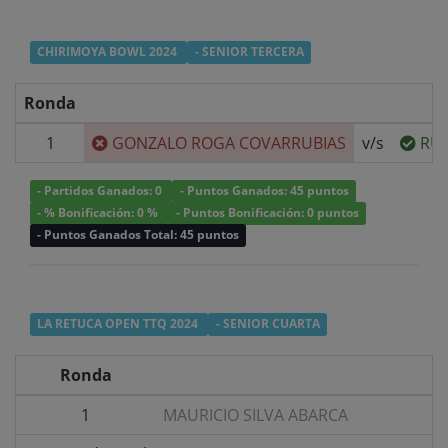
CHIRIMOYA BOWL 2024
- SENIOR TERCERA
Ronda
1
GONZALO ROGA COVARRUBIAS
v/s
RUB
- Partidos Ganados: 0
- Puntos Ganados: 45 puntos
- % Bonificación: 0 %
- Puntos Bonificación: 0 puntos
- Puntos Ganados Total: 45 puntos
LA RETUCA OPEN TTQ 2024
- SENIOR CUARTA
Ronda
1
MAURICIO SILVA ABARCA
v/