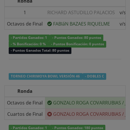
Ronda
1
RICHARD ASTUDILLO PALACIOS
v/s
Octavos de Final
FABIáN BAZAES RIQUELME
v/s
- Partidos Ganados: 1
- Puntos Ganados: 80 puntos
- % Bonificación: 0 %
- Puntos Bonificación: 0 puntos
- Puntos Ganados Total: 80 puntos
TORNEO CHIRIMOYA BOWL VERSIÓN 46
- DOBLES C
Ronda
Octavos de Final
GONZALO ROGA COVARRUBIAS
/
J
Cuartos de Final
GONZALO ROGA COVARRUBIAS
/
J
- Partidos Ganados: 1
- Puntos Ganados: 180 puntos