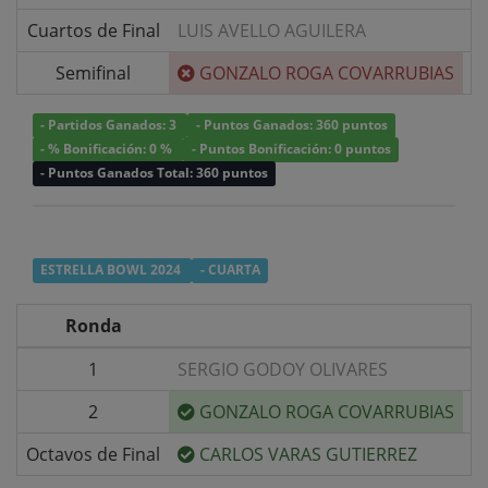
Cuartos de Final
LUIS AVELLO AGUILERA
v/
Semifinal
GONZALO ROGA COVARRUBIAS
v/
- Partidos Ganados: 3
- Puntos Ganados: 360 puntos
- % Bonificación: 0 %
- Puntos Bonificación: 0 puntos
- Puntos Ganados Total: 360 puntos
ESTRELLA BOWL 2024
- CUARTA
Ronda
1
SERGIO GODOY OLIVARES
v/
2
GONZALO ROGA COVARRUBIAS
v/
Octavos de Final
CARLOS VARAS GUTIERREZ
v/