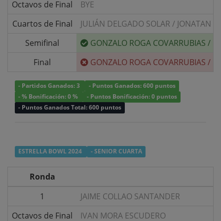
Octavos de Final
BYE
Cuartos de Final
JULIÁN DELGADO SOLAR
/
JONATAN F
Semifinal
GONZALO ROGA COVARRUBIAS
/
G
Final
GONZALO ROGA COVARRUBIAS
/
G
- Partidos Ganados: 3
- Puntos Ganados: 600 puntos
- % Bonificación: 0 %
- Puntos Bonificación: 0 puntos
- Puntos Ganados Total: 600 puntos
ESTRELLA BOWL 2024
- SENIOR CUARTA
Ronda
1
JAIME COLLAO SANTANDER
v/
Octavos de Final
IVAN MORA ESCUDERO
v/