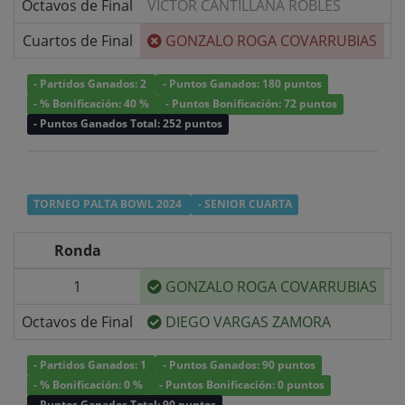
Octavos de Final
VICTOR CANTILLANA ROBLES
v/
Cuartos de Final
GONZALO ROGA COVARRUBIAS
v/
- Partidos Ganados: 2
- Puntos Ganados: 180 puntos
- % Bonificación: 40 %
- Puntos Bonificación: 72 puntos
- Puntos Ganados Total: 252 puntos
TORNEO PALTA BOWL 2024
- SENIOR CUARTA
Ronda
1
GONZALO ROGA COVARRUBIAS
v/
Octavos de Final
DIEGO VARGAS ZAMORA
v/
- Partidos Ganados: 1
- Puntos Ganados: 90 puntos
- % Bonificación: 0 %
- Puntos Bonificación: 0 puntos
- Puntos Ganados Total: 90 puntos