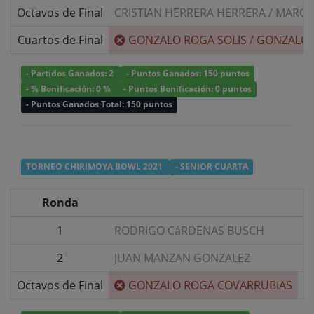
Octavos de Final
CRISTIAN HERRERA HERRERA
/
MARCO
Cuartos de Final
GONZALO ROGA SOLIS
/
GONZALO 
- Partidos Ganados: 2
- Puntos Ganados: 150 puntos
- % Bonificación: 0 %
- Puntos Bonificación: 0 puntos
- Puntos Ganados Total: 150 puntos
TORNEO CHIRIMOYA BOWL 2021
- SENIOR CUARTA
Ronda
1
RODRIGO CáRDENAS BUSCH
v/
2
JUAN MANZAN GONZALEZ
v/
Octavos de Final
GONZALO ROGA COVARRUBIAS
v/