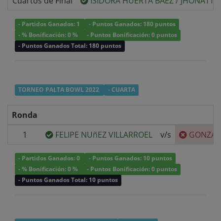
Cuartos de Final
ISIDORA HUERTA BAEZ
/
JHONATTA
- Partidos Ganados: 1
- Puntos Ganados: 180 puntos
- % Bonificación: 0 %
- Puntos Bonificación: 0 puntos
- Puntos Ganados Total: 180 puntos
TORNEO PALTA BOWL 2022
- CUARTA
Ronda
1
FELIPE NUñEZ VILLARROEL
v/s
GONZAL
- Partidos Ganados: 0
- Puntos Ganados: 10 puntos
- % Bonificación: 0 %
- Puntos Bonificación: 0 puntos
- Puntos Ganados Total: 10 puntos