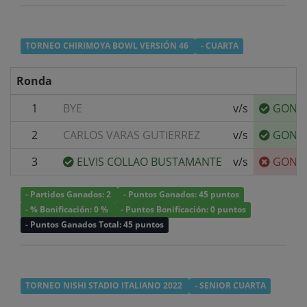
TORNEO CHIRIMOYA BOWL VERSIÓN 46
- CUARTA
Ronda
1
BYE
v/s
GONZA
2
CARLOS VARAS GUTIERREZ
v/s
GONZA
3
ELVIS COLLAO BUSTAMANTE
v/s
GONZA
- Partidos Ganados: 2
- Puntos Ganados: 45 puntos
- % Bonificación: 0 %
- Puntos Bonificación: 0 puntos
- Puntos Ganados Total: 45 puntos
TORNEO NISHI STADIO ITALIANO 2022
- SENIOR CUARTA