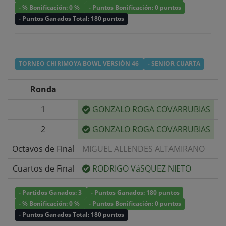
- % Bonificación: 0 %
- Puntos Bonificación: 0 puntos
- Puntos Ganados Total: 180 puntos
TORNEO CHIRIMOYA BOWL VERSIÓN 46
- SENIOR CUARTA
Ronda
1
GONZALO ROGA COVARRUBIAS
v/
2
GONZALO ROGA COVARRUBIAS
v/
Octavos de Final
MIGUEL ALLENDES ALTAMIRANO
v/
Cuartos de Final
RODRIGO VáSQUEZ NIETO
v/
- Partidos Ganados: 3
- Puntos Ganados: 180 puntos
- % Bonificación: 0 %
- Puntos Bonificación: 0 puntos
- Puntos Ganados Total: 180 puntos