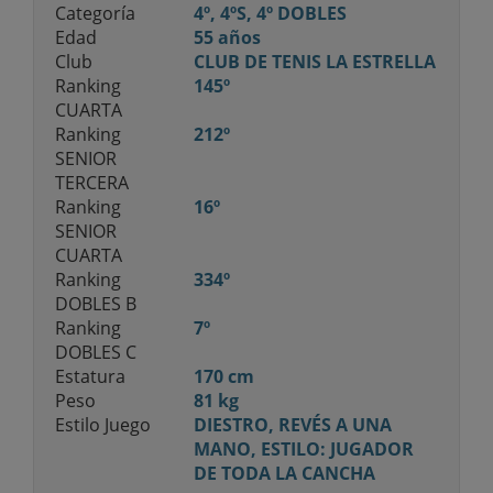
Categoría
4º, 4ºS, 4º DOBLES
Edad
55 años
Club
CLUB DE TENIS LA ESTRELLA
Ranking
145º
CUARTA
Ranking
212º
SENIOR
TERCERA
Ranking
16º
SENIOR
CUARTA
Ranking
334º
DOBLES B
Ranking
7º
DOBLES C
Estatura
170 cm
Peso
81 kg
Estilo Juego
DIESTRO, REVÉS A UNA
MANO, ESTILO: JUGADOR
DE TODA LA CANCHA