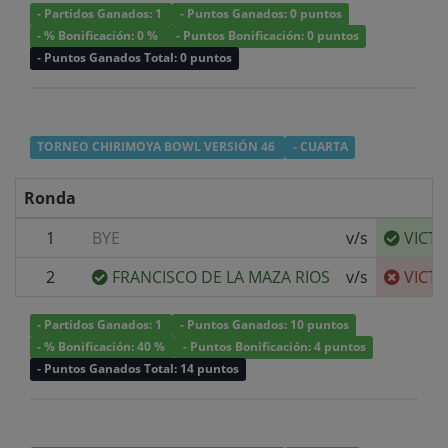
- Partidos Ganados: 1
- Puntos Ganados: 0 puntos
- % Bonificación: 0 %
- Puntos Bonificación: 0 puntos
- Puntos Ganados Total: 0 puntos
TORNEO CHIRIMOYA BOWL VERSIÓN 46
- CUARTA
Ronda
1
BYE
v/s
VICT
2
FRANCISCO DE LA MAZA RIOS
v/s
VICT
- Partidos Ganados: 1
- Puntos Ganados: 10 puntos
- % Bonificación: 40 %
- Puntos Bonificación: 4 puntos
- Puntos Ganados Total: 14 puntos