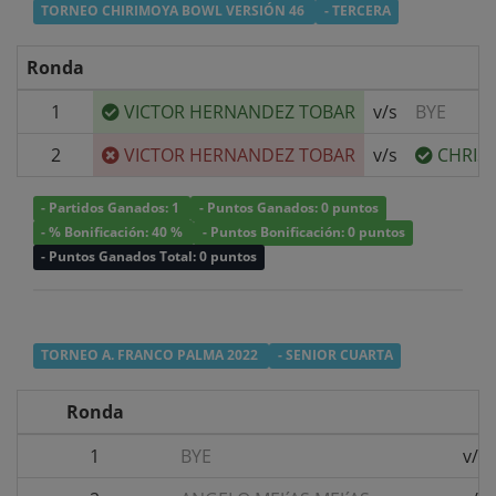
TORNEO CHIRIMOYA BOWL VERSIÓN 46
- TERCERA
Ronda
1
VICTOR HERNANDEZ TOBAR
v/s
BYE
2
VICTOR HERNANDEZ TOBAR
v/s
CHRIST
- Partidos Ganados: 1
- Puntos Ganados: 0 puntos
- % Bonificación: 40 %
- Puntos Bonificación: 0 puntos
- Puntos Ganados Total: 0 puntos
TORNEO A. FRANCO PALMA 2022
- SENIOR CUARTA
Ronda
1
BYE
v/s