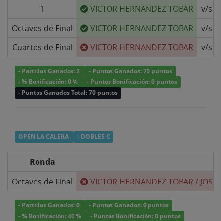
1
VICTOR HERNANDEZ TOBAR
v/s
Octavos de Final
VICTOR HERNANDEZ TOBAR
v/s
Cuartos de Final
VICTOR HERNANDEZ TOBAR
v/s
- Partidos Ganados: 2
- Puntos Ganados: 70 puntos
- % Bonificación: 0 %
- Puntos Bonificación: 0 puntos
- Puntos Ganados Total: 70 puntos
OPEN LA CALERA
- DOBLES C
Ronda
Octavos de Final
VICTOR HERNANDEZ TOBAR
/
JOSÉ
- Partidos Ganados: 0
- Puntos Ganados: 0 puntos
- % Bonificación: 40 %
- Puntos Bonificación: 0 puntos