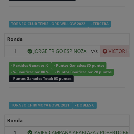
TORNEO CLUB TENIS LORD WILLOW 2022
- TERCERA
Ronda
1
JORGE TRIGO ESPINOZA
v/s
VICTOR H
- Partidos Ganados: 0
- Puntos Ganados: 35 puntos
- % Bonificación: 80 %
- Puntos Bonificación: 28 puntos
- Puntos Ganados Total: 63 puntos
TORNEO CHIRIMOYA BOWL 2021
- DOBLES C
Ronda
1
JAVIER CAMPAÑA APABLAZA
/
ROBERTO BRAN