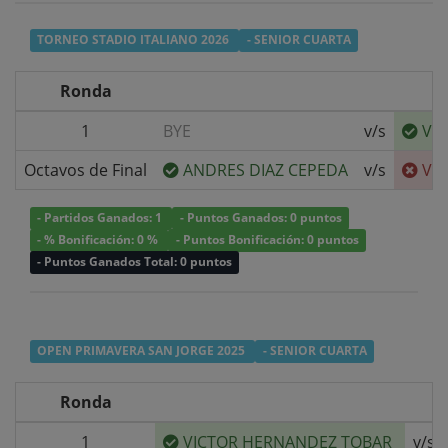
TORNEO STADIO ITALIANO 2026
- SENIOR CUARTA
Ronda
1
BYE
v/s
VI
Octavos de Final
ANDRES DIAZ CEPEDA
v/s
VI
- Partidos Ganados: 1
- Puntos Ganados: 0 puntos
- % Bonificación: 0 %
- Puntos Bonificación: 0 puntos
- Puntos Ganados Total: 0 puntos
OPEN PRIMAVERA SAN JORGE 2025
- SENIOR CUARTA
Ronda
1
VICTOR HERNANDEZ TOBAR
v/s