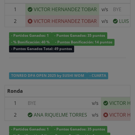
1
VICTOR HERNANDEZ TOBAR
v/s
BYE
2
VICTOR HERNANDEZ TOBAR
v/s
LUIS 
- Partidos Ganados: 1
- Puntos Ganados: 35 puntos
- % Bonificación: 40 %
- Puntos Bonificación: 14 puntos
- Puntos Ganados Total: 49 puntos
TONREO DPA OPEN 2025 by SUSHI WOM
- CUARTA
Ronda
1
BYE
v/s
VICTOR H
2
ANA RIQUELME TORRES
v/s
VICTOR H
- Partidos Ganados: 1
- Puntos Ganados: 35 puntos