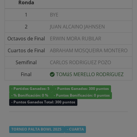
Ronda
1
BYE
v/
2
JUAN ALCAINO JAHNSEN
v/
Octavos de Final
ERWIN MORA RUBILAR
v/
Cuartos de Final
ABRAHAM MOSQUEIRA MONTERO
v/
Semifinal
CARLOS RODRIGUEZ POZO
v/
Final
TOMáS MERELLO RODRíGUEZ
v/
- Partidos Ganados: 5
- Puntos Ganados: 300 puntos
- % Bonificación: 0 %
- Puntos Bonificación: 0 puntos
- Puntos Ganados Total: 300 puntos
TORNEO PALTA BOWL 2025
- CUARTA