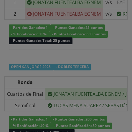
1
JONATAN FUENTEALBA EGNEM
v/s
BYE
2
JONATAN FUENTEALBA EGNEM
v/s
RON
- Partidos Ganados: 1
- Puntos Ganados: 25 puntos
- % Bonificación: 0 %
- Puntos Bonificación: 0 puntos
- Puntos Ganados Total: 25 puntos
OPEN SAN JORGE 2025
- DOBLES TERCERA
Ronda
Cuartos de Final
JONATAN FUENTEALBA EGNEM
/
JU
Semifinal
LUCAS MENA SUAREZ
/
SEBASTIáN
- Partidos Ganados: 1
- Puntos Ganados: 200 puntos
- % Bonificación: 40 %
- Puntos Bonificación: 80 puntos