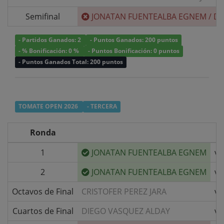
Semifinal
JONATAN FUENTEALBA EGNEM
/
DA
- Partidos Ganados: 2
- Puntos Ganados: 200 puntos
- % Bonificación: 0 %
- Puntos Bonificación: 0 puntos
- Puntos Ganados Total: 200 puntos
TOMATE OPEN 2026
- TERCERA
Ronda
1
JONATAN FUENTEALBA EGNEM
v/
2
JONATAN FUENTEALBA EGNEM
v/
Octavos de Final
CRISTOFER PEREZ JARA
v/
Cuartos de Final
DIEGO VASQUEZ ALDAY
v/