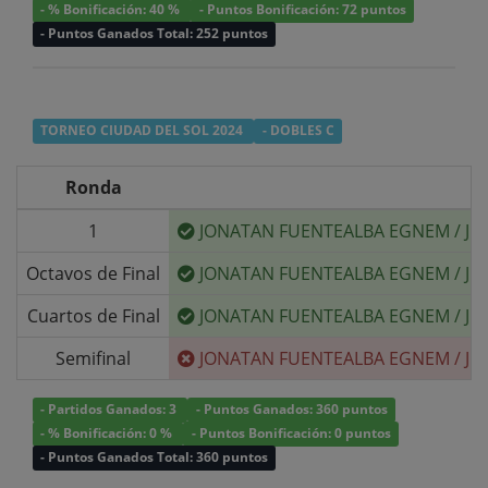
- % Bonificación: 40 %
- Puntos Bonificación: 72 puntos
- Puntos Ganados Total: 252 puntos
TORNEO CIUDAD DEL SOL 2024
- DOBLES C
Ronda
1
JONATAN FUENTEALBA EGNEM
/
JU
Octavos de Final
JONATAN FUENTEALBA EGNEM
/
JU
Cuartos de Final
JONATAN FUENTEALBA EGNEM
/
JU
Semifinal
JONATAN FUENTEALBA EGNEM
/
JU
- Partidos Ganados: 3
- Puntos Ganados: 360 puntos
- % Bonificación: 0 %
- Puntos Bonificación: 0 puntos
- Puntos Ganados Total: 360 puntos