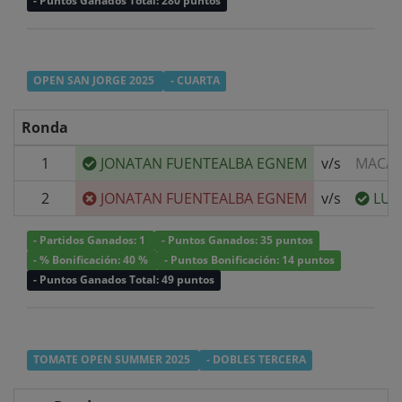
- Puntos Ganados Total: 280 puntos
OPEN SAN JORGE 2025
- CUARTA
Ronda
1
JONATAN FUENTEALBA EGNEM
v/s
MACAR
2
JONATAN FUENTEALBA EGNEM
v/s
LUC
- Partidos Ganados: 1
- Puntos Ganados: 35 puntos
- % Bonificación: 40 %
- Puntos Bonificación: 14 puntos
- Puntos Ganados Total: 49 puntos
TOMATE OPEN SUMMER 2025
- DOBLES TERCERA