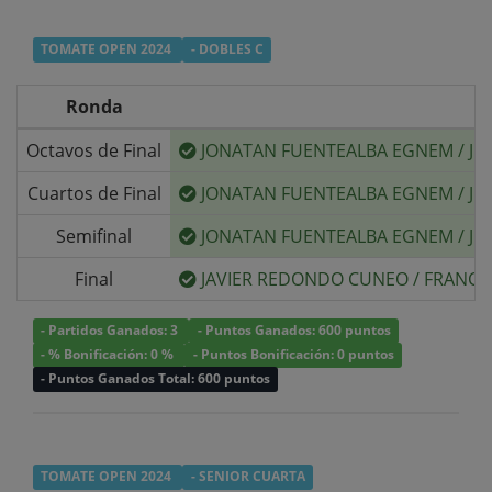
TOMATE OPEN 2024
- DOBLES C
Ronda
Octavos de Final
JONATAN FUENTEALBA EGNEM
/
JU
Cuartos de Final
JONATAN FUENTEALBA EGNEM
/
JU
Semifinal
JONATAN FUENTEALBA EGNEM
/
JU
Final
JAVIER REDONDO CUNEO
/
FRANCI
- Partidos Ganados: 3
- Puntos Ganados: 600 puntos
- % Bonificación: 0 %
- Puntos Bonificación: 0 puntos
- Puntos Ganados Total: 600 puntos
TOMATE OPEN 2024
- SENIOR CUARTA