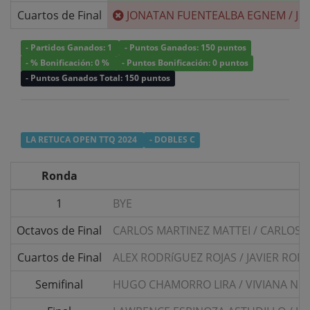
Cuartos de Final
JONATAN FUENTEALBA EGNEM
/
JU
- Partidos Ganados: 1
- Puntos Ganados: 150 puntos
- % Bonificación: 0 %
- Puntos Bonificación: 0 puntos
- Puntos Ganados Total: 150 puntos
LA RETUCA OPEN TTQ 2024
- DOBLES C
Ronda
1
BYE
Octavos de Final
CARLOS MARTINEZ MATTEI
/
CARLOS M
Cuartos de Final
ALEX RODRíGUEZ ROJAS
/
JAVIER ROD
Semifinal
HUGO CHAMORRO LIRA
/
VIVIANA NU