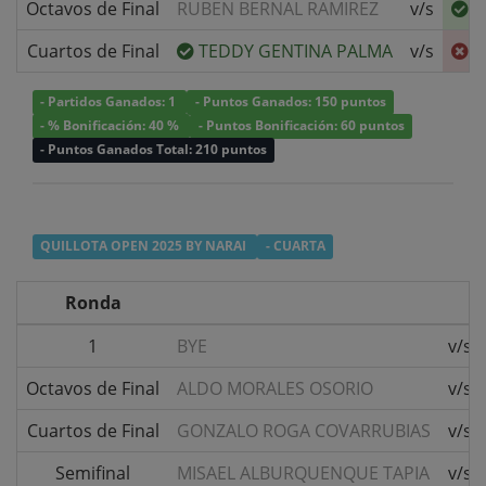
Octavos de Final
RUBEN BERNAL RAMIREZ
v/s
J
Cuartos de Final
TEDDY GENTINA PALMA
v/s
J
- Partidos Ganados: 1
- Puntos Ganados: 150 puntos
- % Bonificación: 40 %
- Puntos Bonificación: 60 puntos
- Puntos Ganados Total: 210 puntos
QUILLOTA OPEN 2025 BY NARAI
- CUARTA
Ronda
1
BYE
v/s
Octavos de Final
ALDO MORALES OSORIO
v/s
Cuartos de Final
GONZALO ROGA COVARRUBIAS
v/s
Semifinal
MISAEL ALBURQUENQUE TAPIA
v/s