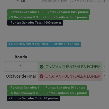
Final
LAWRENCE ESPINOZA ASTUDILLO
/
JU
- Partidos Ganados: 5
- Puntos Ganados: 1000 puntos
- % Bonificación: 0 %
- Puntos Bonificación: 0 puntos
- Puntos Ganados Total: 1000 puntos
LA RETUCA OPEN TTQ 2024
- SENIOR TERCERA
Ronda
1
JONATAN FUENTEALBA EGNEM
v/
Octavos de Final
JONATAN FUENTEALBA EGNEM
v/
- Partidos Ganados: 1
- Puntos Ganados: 90 puntos
- % Bonificación: 0 %
- Puntos Bonificación: 0 puntos
- Puntos Ganados Total: 90 puntos