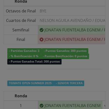
Ronda
Octavos de Final
BYE
Cuartos de Final
NELSON AGUILA AVENDAÑO
/
EDUARD
Semifinal
JONATAN FUENTEALBA EGNEM
/
FR
Final
JONATAN FUENTEALBA EGNEM
/
FR
- Partidos Ganados: 3
- Puntos Ganados: 300 puntos
- % Bonificación: 0 %
- Puntos Bonificación: 0 puntos
- Puntos Ganados Total: 300 puntos
TOMATE OPEN SUMMER 2025
- SENIOR TERCERA
Ronda
1
JONATAN FUENTEALBA EGNEM
v/