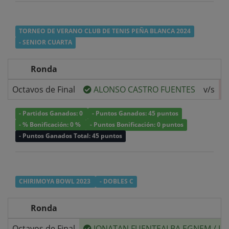
TORNEO DE VERANO CLUB DE TENIS PEÑA BLANCA 2024
- SENIOR CUARTA
Ronda
Octavos de Final
ALONSO CASTRO FUENTES
v/s
- Partidos Ganados: 0
- Puntos Ganados: 45 puntos
- % Bonificación: 0 %
- Puntos Bonificación: 0 puntos
- Puntos Ganados Total: 45 puntos
CHIRIMOYA BOWL 2023
- DOBLES C
Ronda
Octavos de Final
JONATAN FUENTEALBA EGNEM
/
JU