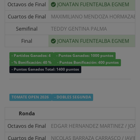
Octavos de Final
JONATAN FUENTEALBA EGNEM
Cuartos de Final
MAXIMILIANO MENDOZA HORMAZABA
Semifinal
TEDDY GENTINA PALMA
Final
JONATAN FUENTEALBA EGNEM
- Partidos Ganados: 4
- Puntos Ganados: 1000 puntos
- % Bonificación: 40 %
- Puntos Bonificación: 400 puntos
- Puntos Ganados Total: 1400 puntos
TOMATE OPEN 2026
- DOBLES SEGUNDA
Ronda
Octavos de Final
EDGAR HERNANDEZ MARTINEZ
/
JOAQ
Cuartos de Final
NICOLAS BARRAZA CARRASCO
/
JAVIE