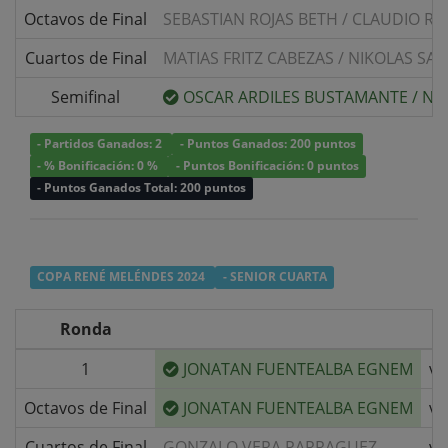
Octavos de Final
SEBASTIAN ROJAS BETH
/
CLAUDIO RO
Cuartos de Final
MATIAS FRITZ CABEZAS
/
NIKOLAS SAA
Semifinal
OSCAR ARDILES BUSTAMANTE
/
NI
- Partidos Ganados: 2
- Puntos Ganados: 200 puntos
- % Bonificación: 0 %
- Puntos Bonificación: 0 puntos
- Puntos Ganados Total: 200 puntos
COPA RENÉ MELÉNDES 2024
- SENIOR CUARTA
Ronda
1
JONATAN FUENTEALBA EGNEM
v/
Octavos de Final
JONATAN FUENTEALBA EGNEM
v/
Cuartos de Final
GONZALO VERA PARRAGUEZ
v/