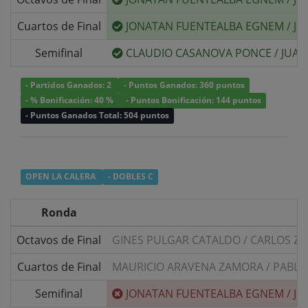
Cuartos de Final
JONATAN FUENTEALBA EGNEM
/
JU
Semifinal
CLAUDIO CASANOVA PONCE
/
JUAN
- Partidos Ganados: 2
- Puntos Ganados: 360 puntos
- % Bonificación: 40 %
- Puntos Bonificación: 144 puntos
- Puntos Ganados Total: 504 puntos
OPEN LA CALERA
- DOBLES C
Ronda
Octavos de Final
GINES PULGAR CATALDO
/
CARLOS Z
Cuartos de Final
MAURICIO ARAVENA ZAMORA
/
PABLO
Semifinal
JONATAN FUENTEALBA EGNEM
/
JU