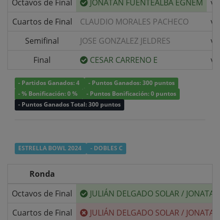
Octavos de Final
JONATAN FUENTEALBA EGNEM
v/
Cuartos de Final
CLAUDIO MORALES PACHECO
v/
Semifinal
JOSE GONZALEZ JELDRES
v/
Final
CESAR CARRENO E
v/
- Partidos Ganados: 4
- Puntos Ganados: 300 puntos
- % Bonificación: 0 %
- Puntos Bonificación: 0 puntos
- Puntos Ganados Total: 300 puntos
ESTRELLA BOWL 2024
- DOBLES C
Ronda
Octavos de Final
JULIÁN DELGADO SOLAR
/
JONATAN
Cuartos de Final
JULIÁN DELGADO SOLAR
/
JONATAN