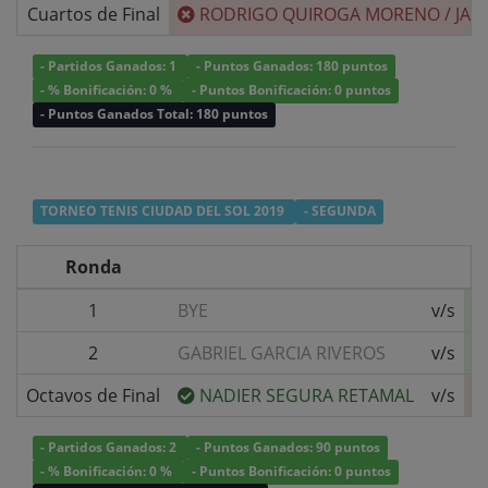
Cuartos de Final
RODRIGO QUIROGA MORENO
/
JAV
- Partidos Ganados: 1
- Puntos Ganados: 180 puntos
- % Bonificación: 0 %
- Puntos Bonificación: 0 puntos
- Puntos Ganados Total: 180 puntos
TORNEO TENIS CIUDAD DEL SOL 2019
- SEGUNDA
Ronda
1
BYE
v/s
2
GABRIEL GARCIA RIVEROS
v/s
Octavos de Final
NADIER SEGURA RETAMAL
v/s
- Partidos Ganados: 2
- Puntos Ganados: 90 puntos
- % Bonificación: 0 %
- Puntos Bonificación: 0 puntos