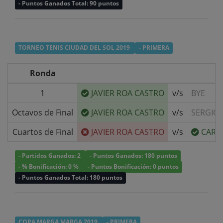
- Puntos Ganados Total: 90 puntos
TORNEO TENIS CIUDAD DEL SOL 2019
- PRIMERA
Ronda
1
JAVIER ROA CASTRO
v/s
BYE
Octavos de Final
JAVIER ROA CASTRO
v/s
SERGIO
Cuartos de Final
JAVIER ROA CASTRO
v/s
CARL
- Partidos Ganados: 2
- Puntos Ganados: 180 puntos
- % Bonificación: 0 %
- Puntos Bonificación: 0 puntos
- Puntos Ganados Total: 180 puntos
COPA MARGA MARGA 2019
- PRIMERA