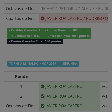
Octavos de Final
RICHARD PETTORINO ALANIZ
/
ENRIQ
Cuartos de Final
JAVIER ROA CASTRO
/
RODRIGO QU
- Partidos Ganados: 1
- Puntos Ganados: 180 puntos
- % Bonificación: 0 %
- Puntos Bonificación: 0 puntos
- Puntos Ganados Total: 180 puntos
TORNEO REINALDO KNOP 2019
- SEGUNDA
Ronda
1
JAVIER ROA CASTRO
v/s
2
JAVIER ROA CASTRO
v/s
Octavos de Final
JAVIER ROA CASTRO
v/s