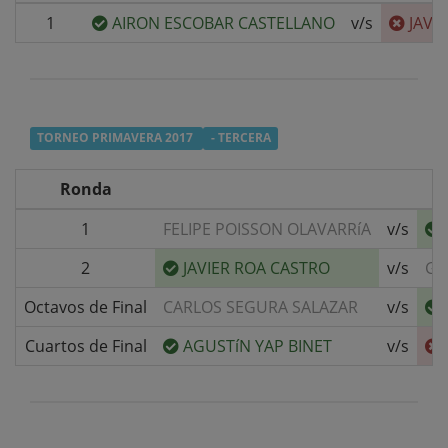
1
AIRON ESCOBAR CASTELLANO
v/s
JAVI
TORNEO PRIMAVERA 2017
- TERCERA
Ronda
1
FELIPE POISSON OLAVARRíA
v/s
2
JAVIER ROA CASTRO
v/s
GA
Octavos de Final
CARLOS SEGURA SALAZAR
v/s
Cuartos de Final
AGUSTíN YAP BINET
v/s