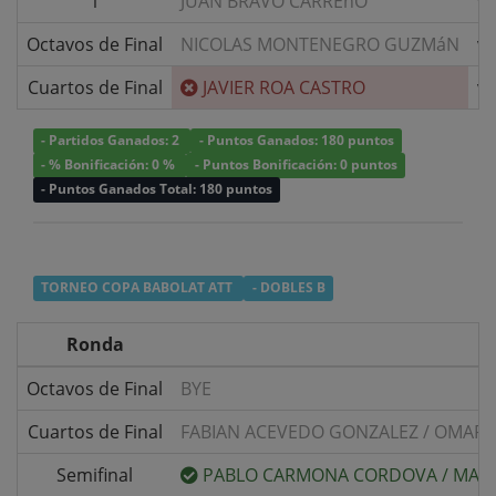
1
JUAN BRAVO CARREñO
v/
Octavos de Final
NICOLAS MONTENEGRO GUZMáN
v/
Cuartos de Final
JAVIER ROA CASTRO
v/
- Partidos Ganados: 2
- Puntos Ganados: 180 puntos
- % Bonificación: 0 %
- Puntos Bonificación: 0 puntos
- Puntos Ganados Total: 180 puntos
TORNEO COPA BABOLAT ATT
- DOBLES B
Ronda
Octavos de Final
BYE
Cuartos de Final
FABIAN ACEVEDO GONZALEZ
/
OMAR S
Semifinal
PABLO CARMONA CORDOVA
/
MATI