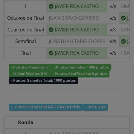
1
JAVIER ROA CASTRO
v/s
SIMO
Octavos de Final
JUAN BRAVO CARREñO
v/s
JA
Cuartos de Final
JAVIER ROA CASTRO
v/s
SANT
Semifinal
JONATHAN TAPIA FLORES
v/s
JA
Final
JAVIER ROA CASTRO
v/s
FRAN
- Partidos Ganados: 5
- Puntos Ganados: 1000 puntos
- % Bonificación: 0 %
- Puntos Bonificación: 0 puntos
- Puntos Ganados Total: 1000 puntos
COPA ANSELMO PALMA CONCÓN 2018
- SEGUNDA
Ronda