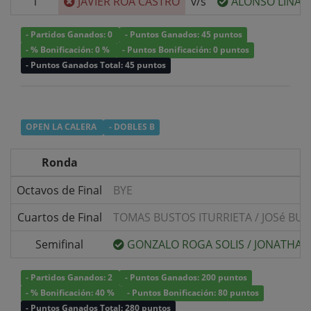
1
JAVIER ROA CASTRO
v/s
ALONSO LINARE
- Partidos Ganados: 0
- Puntos Ganados: 45 puntos
- % Bonificación: 0 %
- Puntos Bonificación: 0 puntos
- Puntos Ganados Total: 45 puntos
OPEN LA CALERA
- DOBLES B
Ronda
Octavos de Final
BYE
Cuartos de Final
TOMAS BUSTOS ITURRIETA
/
JOSé BU
Semifinal
GONZALO ROGA SOLIS
/
JONATHAN
- Partidos Ganados: 2
- Puntos Ganados: 200 puntos
- % Bonificación: 40 %
- Puntos Bonificación: 80 puntos
- Puntos Ganados Total: 280 puntos