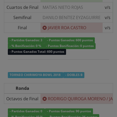
Cuartos de Final
MATíAS NIETO ROJAS
v/s
Semifinal
DANILO BENíTEZ EYZAGUIRRE
v/s
Final
JAVIER ROA CASTRO
v/s
- Partidos Ganados: 3
- Puntos Ganados: 600 puntos
- % Bonificación: 0 %
- Puntos Bonificación: 0 puntos
- Puntos Ganados Total: 600 puntos
TORNEO CHIRIMOYA BOWL 2018
- DOBLES B
Ronda
Octavos de Final
RODRIGO QUIROGA MORENO
/
JAV
- Partidos Ganados: 0
- Puntos Ganados: 90 puntos
- % Bonificación: 40 %
- Puntos Bonificación: 36 puntos