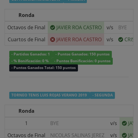
Ronda
Octavos de Final
JAVIER ROA CASTRO
v/s
BYE
Cuartos de Final
JAVIER ROA CASTRO
v/s
CRIS
- Partidos Ganados: 1
- Puntos Ganados: 150 puntos
- % Bonificación: 0 %
- Puntos Bonificación: 0 puntos
- Puntos Ganados Total: 150 puntos
TORNEO TENIS LUIS ROJAS VERANO 2019
- SEGUNDA
Ronda
1
BYE
v/s
JAV
Octavos de Final
NICOLAS SALINAS JEREZ
v/s
JAV