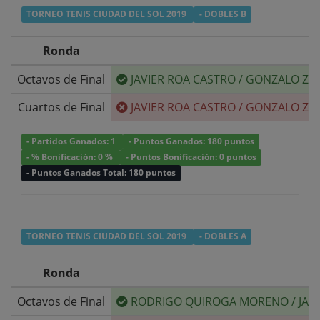
TORNEO TENIS CIUDAD DEL SOL 2019
- DOBLES B
Ronda
Octavos de Final
JAVIER ROA CASTRO
/
GONZALO ZAV
Cuartos de Final
JAVIER ROA CASTRO
/
GONZALO ZAV
- Partidos Ganados: 1
- Puntos Ganados: 180 puntos
- % Bonificación: 0 %
- Puntos Bonificación: 0 puntos
- Puntos Ganados Total: 180 puntos
TORNEO TENIS CIUDAD DEL SOL 2019
- DOBLES A
Ronda
Octavos de Final
RODRIGO QUIROGA MORENO
/
JAV