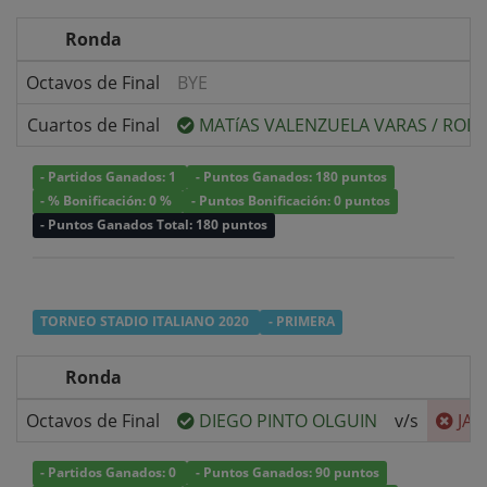
Ronda
Octavos de Final
BYE
Cuartos de Final
MATíAS VALENZUELA VARAS
/
RODR
- Partidos Ganados: 1
- Puntos Ganados: 180 puntos
- % Bonificación: 0 %
- Puntos Bonificación: 0 puntos
- Puntos Ganados Total: 180 puntos
TORNEO STADIO ITALIANO 2020
- PRIMERA
Ronda
Octavos de Final
DIEGO PINTO OLGUIN
v/s
JAV
- Partidos Ganados: 0
- Puntos Ganados: 90 puntos