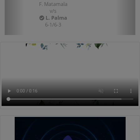
F. Matamala
v/s
L. Palma
6-1/6-3