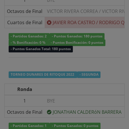
1
BYE
Octavos de Final
VICTOR RIVERA CORREA
/
VICTOR RIV
Cuartos de Final
JAVIER ROA CASTRO
/
RODRIGO QU
- Partidos Ganados: 2
- Puntos Ganados: 180 puntos
- % Bonificación: 0 %
- Puntos Bonificación: 0 puntos
- Puntos Ganados Total: 180 puntos
TORNEO DUNARES DE RITOQUE 2022
- SEGUNDA
Ronda
1
BYE
v
Octavos de Final
JONATHAN CALDERóN BARRERA
v
- Partidos Ganados: 1
- Puntos Ganados: 0 puntos