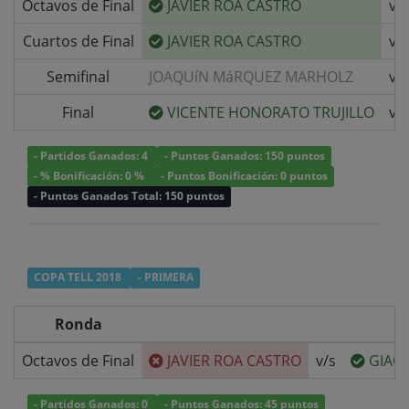
Octavos de Final
JAVIER ROA CASTRO
v/s
Cuartos de Final
JAVIER ROA CASTRO
v/s
Semifinal
JOAQUíN MáRQUEZ MARHOLZ
v/s
Final
VICENTE HONORATO TRUJILLO
v/s
- Partidos Ganados: 4
- Puntos Ganados: 150 puntos
- % Bonificación: 0 %
- Puntos Bonificación: 0 puntos
- Puntos Ganados Total: 150 puntos
COPA TELL 2018
- PRIMERA
Ronda
Octavos de Final
JAVIER ROA CASTRO
v/s
GIAC
- Partidos Ganados: 0
- Puntos Ganados: 45 puntos