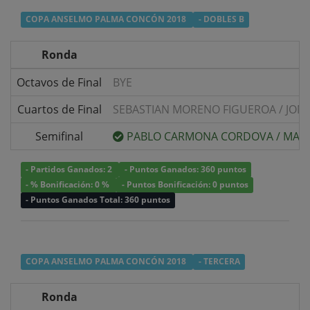
COPA ANSELMO PALMA CONCÓN 2018
- DOBLES B
Ronda
Octavos de Final
BYE
Cuartos de Final
SEBASTIAN MORENO FIGUEROA
/
JON
Semifinal
PABLO CARMONA CORDOVA
/
MATI
- Partidos Ganados: 2
- Puntos Ganados: 360 puntos
- % Bonificación: 0 %
- Puntos Bonificación: 0 puntos
- Puntos Ganados Total: 360 puntos
COPA ANSELMO PALMA CONCÓN 2018
- TERCERA
Ronda