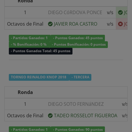
Ronda
1
DIEGO CóRDOVA PONCE
v/s
JON
Octavos de Final
JAVIER ROA CASTRO
v/s
JON
- Partidos Ganados: 1
- Puntos Ganados: 45 puntos
- % Bonificación: 0 %
- Puntos Bonificación: 0 puntos
- Puntos Ganados Total: 45 puntos
TORNEO REINALDO KNOP 2018
- TERCERA
Ronda
1
DIEGO SOTO FERNáNDEZ
v/s
Octavos de Final
TADEO ROSSELOT FIGUEROA
v/s
- Partidos Ganados: 1
- Puntos Ganados: 90 puntos