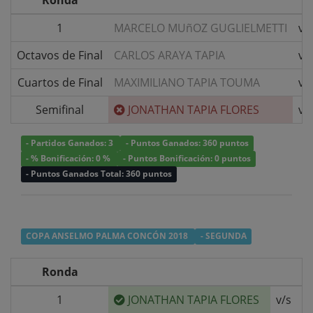
Ronda
1
MARCELO MUñOZ GUGLIELMETTI
v/
Octavos de Final
CARLOS ARAYA TAPIA
v/
Cuartos de Final
MAXIMILIANO TAPIA TOUMA
v/
Semifinal
JONATHAN TAPIA FLORES
v/
- Partidos Ganados: 3
- Puntos Ganados: 360 puntos
- % Bonificación: 0 %
- Puntos Bonificación: 0 puntos
- Puntos Ganados Total: 360 puntos
COPA ANSELMO PALMA CONCÓN 2018
- SEGUNDA
Ronda
1
JONATHAN TAPIA FLORES
v/s
C