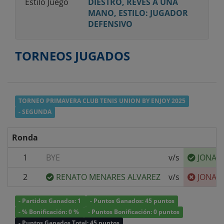
Estilo Juego
DIESTRO, REVÉS A UNA
MANO, ESTILO: JUGADOR
DEFENSIVO
TORNEOS JUGADOS
TORNEO PRIMAVERA CLUB TENIS UNION BY ENJOY 2025
- SEGUNDA
Ronda
1
BYE
v/s
JONAT
2
RENATO MENARES ALVAREZ
v/s
JONAT
- Partidos Ganados: 1
- Puntos Ganados: 45 puntos
- % Bonificación: 0 %
- Puntos Bonificación: 0 puntos
- Puntos Ganados Total: 45 puntos