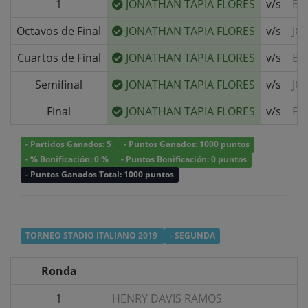
1
JONATHAN TAPIA FLORES
v/s
BY
Octavos de Final
JONATHAN TAPIA FLORES
v/s
JO
Cuartos de Final
JONATHAN TAPIA FLORES
v/s
Bá
Semifinal
JONATHAN TAPIA FLORES
v/s
JO
Final
JONATHAN TAPIA FLORES
v/s
FA
- Partidos Ganados: 5
- Puntos Ganados: 1000 puntos
- % Bonificación: 0 %
- Puntos Bonificación: 0 puntos
- Puntos Ganados Total: 1000 puntos
TORNEO STADIO ITALIANO 2019
- SEGUNDA
Ronda
1
HENRY DAVIS RAMOS