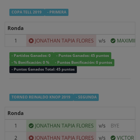
COPA TELL 2019
- PRIMERA
Ronda
1
JONATHAN TAPIA FLORES
v/s
MAXIMILI
- Partidos Ganados: 0
- Puntos Ganados: 45 puntos
- % Bonificación: 0 %
- Puntos Bonificación: 0 puntos
- Puntos Ganados Total: 45 puntos
TORNEO REINALDO KNOP 2019
- SEGUNDA
Ronda
1
JONATHAN TAPIA FLORES
v/s
BYE
2
JONATHAN TAPIA FLORES
v/s
VICTOR A