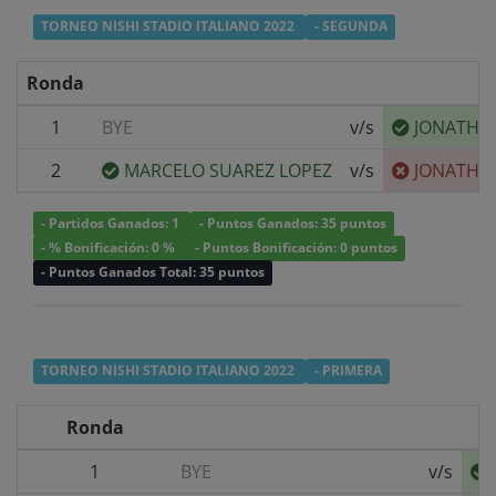
TORNEO NISHI STADIO ITALIANO 2022
- SEGUNDA
Ronda
1
BYE
v/s
JONATHAN
2
MARCELO SUAREZ LOPEZ
v/s
JONATHAN
- Partidos Ganados: 1
- Puntos Ganados: 35 puntos
- % Bonificación: 0 %
- Puntos Bonificación: 0 puntos
- Puntos Ganados Total: 35 puntos
TORNEO NISHI STADIO ITALIANO 2022
- PRIMERA
Ronda
1
BYE
v/s