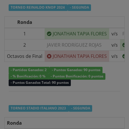
TORNEO REINALDO KNOP 2024
- SEGUNDA
Ronda
1
JONATHAN TAPIA FLORES
v/s
FR
2
JAVIER RODRíGUEZ ROJAS
v/s
Octavos de Final
JONATHAN TAPIA FLORES
v/s
- Partidos Ganados: 2
- Puntos Ganados: 90 puntos
- % Bonificación: 0 %
- Puntos Bonificación: 0 puntos
- Puntos Ganados Total: 90 puntos
TORNEO STADIO ITALIANO 2023
- SEGUNDA
Ronda