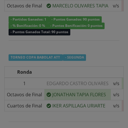
Octavos de Final
MARCELO OLIVARES TAPIA
v/s
- Partidos Ganados: 1
- Puntos Ganados: 90 puntos
- % Bonificación: 0 %
- Puntos Bonificación: 0 puntos
- Puntos Ganados Total: 90 puntos
TORNEO COPA BABOLAT ATT
- SEGUNDA
Ronda
1
EDGARDO CASTRO OLIVARES
v/s
Octavos de Final
JONATHAN TAPIA FLORES
v/s
G
Cuartos de Final
IKER ASPILLAGA URIARTE
v/s