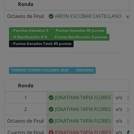
Ronda
Octavos de Final
AIRON ESCOBAR CASTELLANO
v/s
- Partidos Ganados: 0
- Puntos Ganados: 80 puntos
- % Bonificación: 0 %
- Puntos Bonificación: 0 puntos
- Puntos Ganados Total: 80 puntos
TORNEO STADIO ITALIANO 2020
- SEGUNDA
Ronda
1
JONATHAN TAPIA FLORES
v/s
BY
2
JONATHAN TAPIA FLORES
v/s
JA
Octavos de Final
JONATHAN TAPIA FLORES
v/s
JA
Cuartos de Final
JONATHAN TAPIA FLORES
v/s