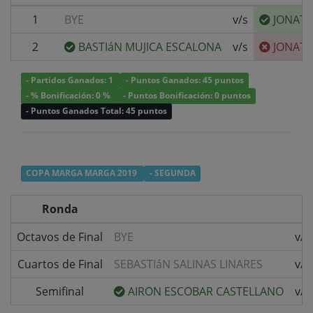
1
BYE
v/s
JONATH
2
BASTIáN MUJICA ESCALONA
v/s
JONATH
- Partidos Ganados: 1
- Puntos Ganados: 45 puntos
- % Bonificación: 0 %
- Puntos Bonificación: 0 puntos
- Puntos Ganados Total: 45 puntos
COPA MARGA MARGA 2019
- SEGUNDA
Ronda
Octavos de Final
BYE
v/s
Cuartos de Final
SEBASTIáN SALINAS LINARES
v/s
Semifinal
AIRON ESCOBAR CASTELLANO
v/s