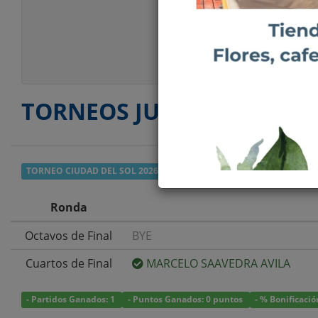
Ranking SENIOR 4
Estatura
Peso
Estilo Juego
TORNEOS JUGADOS
TORNEO CIUDAD DEL SOL 2026
- SENIOR PRIMERA
Ronda
Octavos de Final
BYE
Cuartos de Final
MARCELO SAAVEDRA AVILA
- Partidos Ganados: 1
- Puntos Ganados: 0 puntos
- % Bonificació