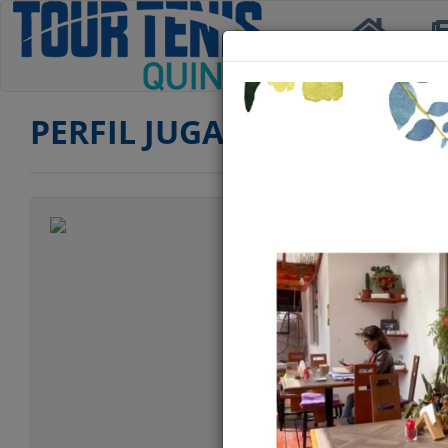
Inicio
Not
PERFIL JUGADOR
Jugador
Categoría
Edad
Club
Ranking HONOR
Ranking PRIMERA
Ranking SEGUND
Ranking SENIOR
Ranking SENIOR 
Ranking DOBLES 
Ranking DOBLES 