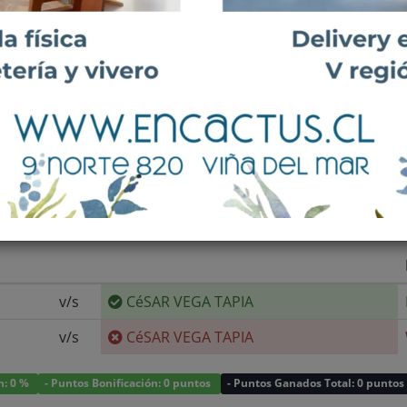
0+ A
19º
180 cm
85 kg
DIESTRO, REVÉS A DOS MANOS, ESTILO:
v/s
CéSAR VEGA TAPIA
v/s
CéSAR VEGA TAPIA
n: 0 %
- Puntos Bonificación: 0 puntos
- Puntos Ganados Total: 0 puntos