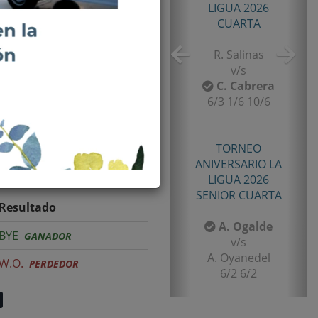
TORNEO TENIS TOUR
QUINTA 2026
PRIMERA
 JUGADOR OFENSIVO
E. Castro
v/s
I. Rubiño
6-4/1-6/11-9
TORNEO TENIS TOUR
QUINTA 2026
PRIMERA
Resultado
F. Matamala
BYE
GANADOR
v/s
L. Palma
W.O.
PERDEDOR
6-1/6-3