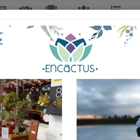
icias
TTQ
Torneos
Interclubes
Ranking
R
CéSAR VEGA TAPIA
2º, 1ºS, 1º DOBLES
49 años
CLUB ESTUDIANTES QUILPUÉ
214º
165º
A
145º
 HONOR
69º
PRIMERA
53º
A
108º
B
70º