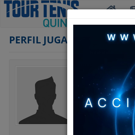
Inicio
Not
PERFIL JUGADOR
Jugador
Categoría
Edad
Club
Ranking TERCERA
Ranking DOBLES 
Ranking DOBLES 
Estatura
Peso
Estilo Juego