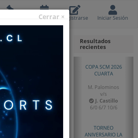
Cerrar ×
eglamento
Calendario
Registrarse
Iniciar Sesión
Resultados
recientes
Anterior
Sig
TORNEO
ANIVERSARIO LA
LIGUA 2026
SENIOR TERCERA
B. Castillo
v/s
F. Gomez
6/2 7/5