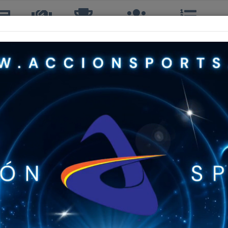
icias
TTQ
Torneos
Interclubes
Ranking
R
JOSE MARTINEZ VARGAS
4º, 4º DOBLES
34 años
TOUR TENIS QUINTA
459º
B
433º
C
133º
Sin Info
Sin Info
Sin Info