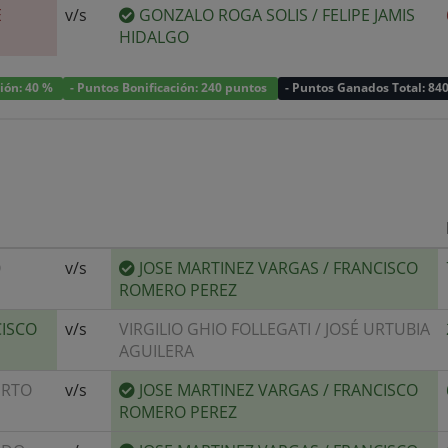
E
v/s
GONZALO ROGA SOLIS
/
FELIPE JAMIS
HIDALGO
ción: 40 %
- Puntos Bonificación: 240 puntos
- Puntos Ganados Total: 84
O
v/s
JOSE MARTINEZ VARGAS
/
FRANCISCO
ROMERO PEREZ
ISCO
v/s
VIRGILIO GHIO FOLLEGATI
/
JOSÉ URTUBIA
AGUILERA
ERTO
v/s
JOSE MARTINEZ VARGAS
/
FRANCISCO
ROMERO PEREZ