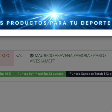
ISCO
v/s
MAURICIO ARAVENA ZAMORA
/
PABLO
VIVES JAMETT
ión: 40 %
- Puntos Bonificación: 32 puntos
- Puntos Ganados Total: 112 