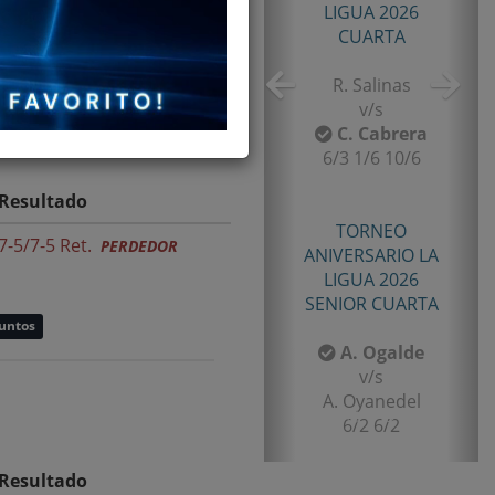
TORNEO TENIS TOUR
QUINTA 2026
PRIMERA
E. Castro
v/s
I. Rubiño
6-4/1-6/11-9
Resultado
7-5/7-5 Ret.
PERDEDOR
TORNEO TENIS TOUR
QUINTA 2026
PRIMERA
puntos
F. Matamala
v/s
L. Palma
6-1/6-3
Resultado