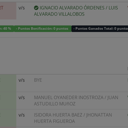
RT
v/s
IGNACIO ALVARADO ÓRDENES
/
LUIS
ALVARADO VILLALOBOS
ón: 40 %
- Puntos Bonificación: 0 puntos
- Puntos Ganados Total: 0 punto
E
v/s
BYE
E
v/s
MANUEL OYANEDER INOSTROZA
/
JUAN
ASTUDILLO MUñOZ
E
v/s
ISIDORA HUERTA BAEZ
/
JHONATTAN
HUERTA FIGUEROA