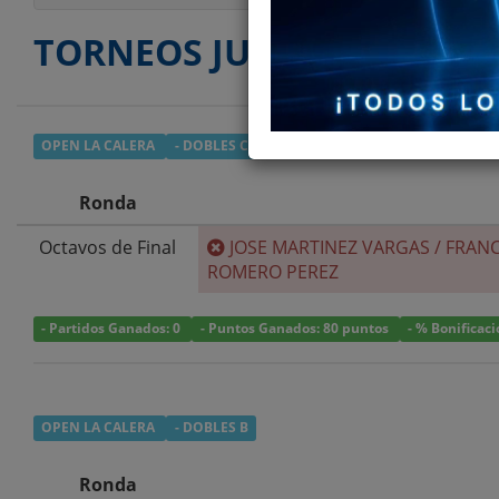
TORNEOS JUGADOS
OPEN LA CALERA
- DOBLES C
Ronda
Octavos de Final
JOSE MARTINEZ VARGAS
/
FRANC
ROMERO PEREZ
- Partidos Ganados: 0
- Puntos Ganados: 80 puntos
- % Bonificac
OPEN LA CALERA
- DOBLES B
Ronda