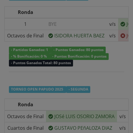
Ronda
1
BYE
v/s
JO
Octavos de Final
ISIDORA HUERTA BAEZ
v/s
JO
- Partidos Ganados: 1
- Puntos Ganados: 80 puntos
- % Bonificación: 0 %
- Puntos Bonificación: 0 puntos
- Puntos Ganados Total: 80 puntos
TORNEO OPEN PAPUDO 2025
- SEGUNDA
Ronda
Octavos de Final
JOSé LUIS OSORIO ZAMORA
v/s
Cuartos de Final
GUSTAVO PEñALOZA DIAZ
v/s