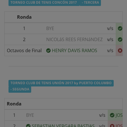
TORNEO CLUB DE TENIS CONCÓN 2017
- TERCERA
Ronda
1
BYE
v/s
J
2
NICOLáS REES FERNáNDEZ
v/s
J
Octavos de Final
HENRY DAVIS RAMOS
v/s
J
TORNEO CLUB DE TENIS UNIÓN 2017 by PUERTO COLUMBO
- SEGUNDA
Ronda
1
BYE
v/s
JOSé
2
SEBASTIAN VERGARA BASTIAS
v/s
JOSé