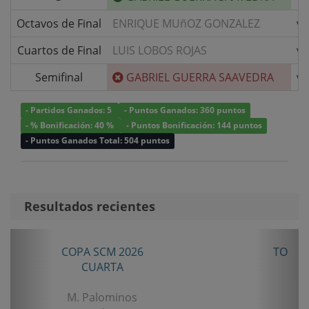
Octavos de Final
ENRIQUE MUñOZ GONZALEZ
v/
Cuartos de Final
LUIS LOBOS ROJAS
v/
Semifinal
GABRIEL GUERRA SAAVEDRA
v/
- Partidos Ganados: 5
- Puntos Ganados: 360 puntos
- % Bonificación: 40 %
- Puntos Bonificación: 144 puntos
- Puntos Ganados Total: 504 puntos
Resultados recientes
Anterior
Sigui
TORNEO ANIVERSARIO LA LIGUA 2026
SENIOR TERCERA
B. Castillo