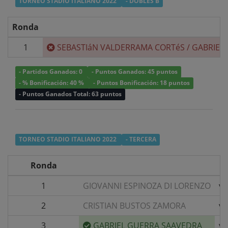
TORNEO STADIO ITALIANO 2022
- DOBLES B
Ronda
1
SEBASTIáN VALDERRAMA CORTéS
/
GABRIEL
- Partidos Ganados: 0
- Puntos Ganados: 45 puntos
- % Bonificación: 40 %
- Puntos Bonificación: 18 puntos
- Puntos Ganados Total: 63 puntos
TORNEO STADIO ITALIANO 2022
- TERCERA
Ronda
1
GIOVANNI ESPINOZA DI LORENZO
v/
2
CRISTIAN BUSTOS ZAMORA
v/
3
GABRIEL GUERRA SAAVEDRA
v/