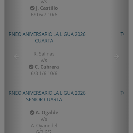
v/s
F. Gomez
6/2 7/5
TORNEO TENIS TOUR QUINTA 2026
PRIMERA
E. Castro
v/s
I. Rubiño
6-4/1-6/11-9
TORNEO TENIS TOUR QUINTA 2026
PRIMERA
F. Matamala
v/s
L. Palma
6-1/6-3