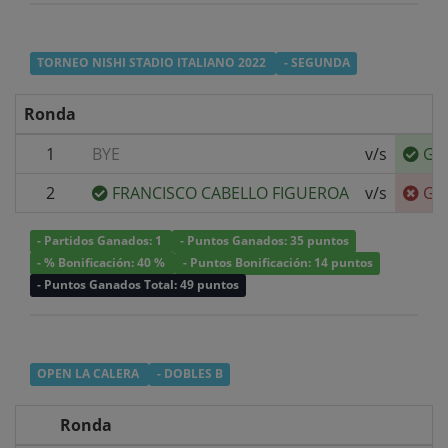
TORNEO NISHI STADIO ITALIANO 2022
- SEGUNDA
Ronda
1
BYE
v/s
GA
2
FRANCISCO CABELLO FIGUEROA
v/s
GA
- Partidos Ganados: 1
- Puntos Ganados: 35 puntos
- % Bonificación: 40 %
- Puntos Bonificación: 14 puntos
- Puntos Ganados Total: 49 puntos
OPEN LA CALERA
- DOBLES B
Ronda