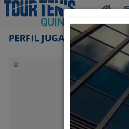
Inicio
Not
PERFIL JUGADOR
Jugador
Categoría
Edad
Club
Ranking PRIMERA
Ranking SEGUND
Ranking SENIOR
Ranking SENIOR 
Ranking SENIOR
Ranking DOBLES 
Ranking DOBLES 