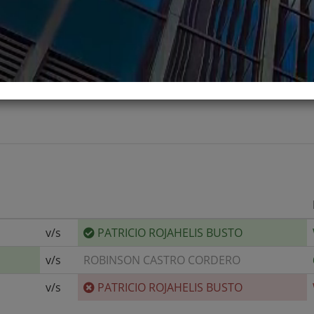
179 cm
74 kg
DIESTRO, REVÉS A UNA MANO, ESTILO: 
CANCHA
v/s
PATRICIO ROJAHELIS BUSTO
v/s
ROBINSON CASTRO CORDERO
v/s
PATRICIO ROJAHELIS BUSTO