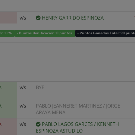
v/s
HENRY GARRIDO ESPINOZA
ión: 0 %
- Puntos Bonificación: 0 puntos
- Puntos Ganados Total: 90 punt
A
v/s
BYE
A
v/s
PABLO JEANNERET MARTíNEZ
/
JORGE
ARAYA MENA
A
v/s
PABLO LAGOS GARCES
/
KENNETH
ESPINOZA ASTUDILO