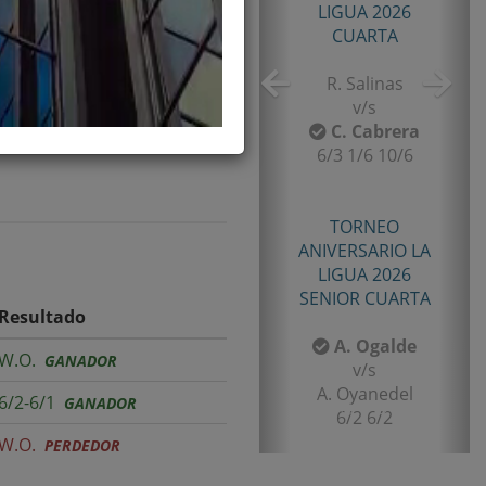
TORNEO TENIS TOUR
QUINTA 2026
PRIMERA
JUGADOR DE TODA LA
E. Castro
v/s
I. Rubiño
6-4/1-6/11-9
TORNEO TENIS TOUR
QUINTA 2026
PRIMERA
Resultado
F. Matamala
W.O.
GANADOR
v/s
L. Palma
6/2-6/1
GANADOR
6-1/6-3
W.O.
PERDEDOR