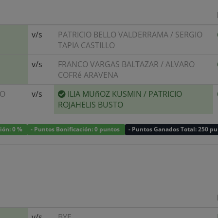
v/s
PATRICIO BELLO VALDERRAMA
/
SERGIO
TAPIA CASTILLO
v/s
FRANCO VARGAS BALTAZAR
/
ALVARO
COFRé ARAVENA
LO
v/s
ILIA MUñOZ KUSMIN
/
PATRICIO
ROJAHELIS BUSTO
ción: 0 %
- Puntos Bonificación: 0 puntos
- Puntos Ganados Total: 250 p
v/s
BYE