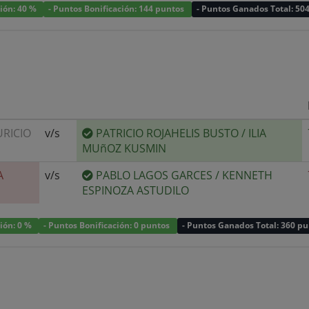
ción: 40 %
- Puntos Bonificación: 144 puntos
- Puntos Ganados Total: 50
RICIO
v/s
PATRICIO ROJAHELIS BUSTO
/
ILIA
MUñOZ KUSMIN
A
v/s
PABLO LAGOS GARCES
/
KENNETH
ESPINOZA ASTUDILO
ción: 0 %
- Puntos Bonificación: 0 puntos
- Puntos Ganados Total: 360 p