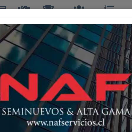
icias
TTQ
Torneos
Interclubes
Ranking
R
PATRICIO ROJAHELIS BUSTO
2º, 2ºS, 2º DOBLES
63 años
DEPORTIVO PLAYA ANCHA
181º
A
254º
 HONOR
49º
PRIMERA
75º
 SEGUNDA
100º
A
17º
B
57º