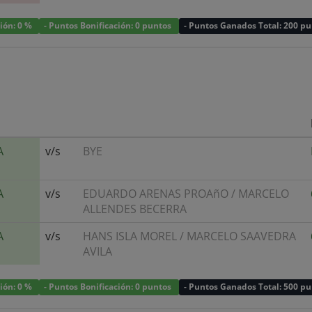
ción: 0 %
- Puntos Bonificación: 0 puntos
- Puntos Ganados Total: 200 p
A
v/s
BYE
A
v/s
EDUARDO ARENAS PROAñO
/
MARCELO
ALLENDES BECERRA
A
v/s
HANS ISLA MOREL
/
MARCELO SAAVEDRA
AVILA
ción: 0 %
- Puntos Bonificación: 0 puntos
- Puntos Ganados Total: 500 p