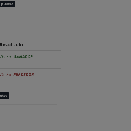
4 puntos
Resultado
76 75
GANADOR
75 76
PERDEDOR
untos