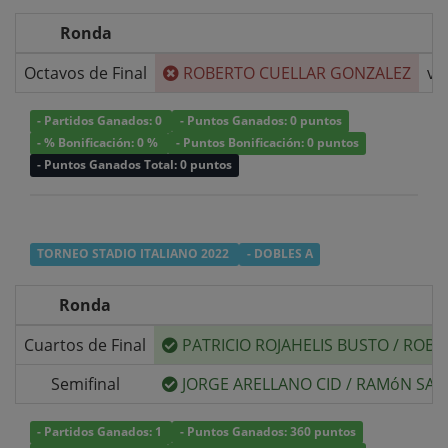
Ronda
Octavos de Final
ROBERTO CUELLAR GONZALEZ
v/
- Partidos Ganados: 0
- Puntos Ganados: 0 puntos
- % Bonificación: 0 %
- Puntos Bonificación: 0 puntos
- Puntos Ganados Total: 0 puntos
TORNEO STADIO ITALIANO 2022
- DOBLES A
Ronda
Cuartos de Final
PATRICIO ROJAHELIS BUSTO
/
ROBE
Semifinal
JORGE ARELLANO CID
/
RAMóN SAU
- Partidos Ganados: 1
- Puntos Ganados: 360 puntos