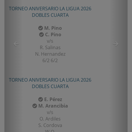
RSARIO LA LIGUA 2026
COPA SCM 2
LES CUARTA
CUARTA
M. Pino
J. Vásquez
C. Pino
v/s
v/s
I. Corre
R. Salinas
6/2 6/1
 Hernandez
6/2 6/2
TORNEO TENIS TOUR 
SENIOR CUA
RSARIO LA LIGUA 2026
LES CUARTA
L. Gajar
v/s
E. Pérez
J. Navarret
. Arancibia
6-1/4-6/10-
v/s
O. Ardiles
. Cordova
W.O.