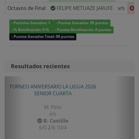
Octavos de Final
FELIPE METUAZE JARUFE
v/s
C
- Partidos Ganados: 1
- Puntos Ganados: 90 puntos
- % Bonificación: 0 %
- Puntos Bonificación: 0 puntos
- Puntos Ganados Total: 90 puntos
Resultados recientes
Anterior
Sigui
RSARIO LA LIGUA 2026
COPA SCM 2
IOR CUARTA
CUARTA
M. Pino
S. Pueye
v/s
v/s
B. Castillo
C. Aguile
/0 2/6 10/4
6/2 6/2