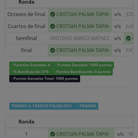
Ronda
Octavos de Final
CRISTIáN PALMA TAPIA
v/s
JOSE
Cuartos de Final
CRISTIáN PALMA TAPIA
v/s
JUAN
Semifinal
ANTONIO AMIGO JIMÉNEZ
v/s
CR
Final
CRISTIáN PALMA TAPIA
v/s
PATR
- Partidos Ganados: 4
- Puntos Ganados: 1000 puntos
- % Bonificación: 0 %
- Puntos Bonificación: 0 puntos
- Puntos Ganados Total: 1000 puntos
TORNEO A. FRANCO PALMA 2021
- PRIMERA
Ronda
1
CRISTIáN PALMA TAPIA
v/s
NIC