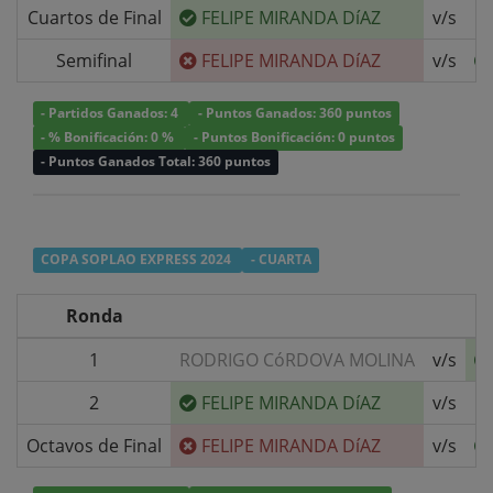
Cuartos de Final
FELIPE MIRANDA DíAZ
v/s
P
Semifinal
FELIPE MIRANDA DíAZ
v/s
- Partidos Ganados: 4
- Puntos Ganados: 360 puntos
- % Bonificación: 0 %
- Puntos Bonificación: 0 puntos
- Puntos Ganados Total: 360 puntos
COPA SOPLAO EXPRESS 2024
- CUARTA
Ronda
1
RODRIGO CóRDOVA MOLINA
v/s
2
FELIPE MIRANDA DíAZ
v/s
G
Octavos de Final
FELIPE MIRANDA DíAZ
v/s