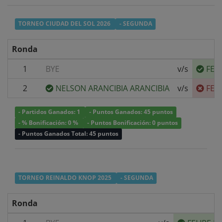
TORNEO CIUDAD DEL SOL 2026
- SEGUNDA
Ronda
1
BYE
v/s
FEL
2
NELSON ARANCIBIA ARANCIBIA
v/s
FEL
- Partidos Ganados: 1
- Puntos Ganados: 45 puntos
- % Bonificación: 0 %
- Puntos Bonificación: 0 puntos
- Puntos Ganados Total: 45 puntos
TORNEO REINALDO KNOP 2025
- SEGUNDA
Ronda