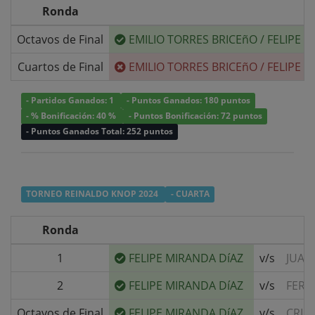
Ronda
Octavos de Final
EMILIO TORRES BRICEñO
/
FELIPE 
Cuartos de Final
EMILIO TORRES BRICEñO
/
FELIPE 
- Partidos Ganados: 1
- Puntos Ganados: 180 puntos
- % Bonificación: 40 %
- Puntos Bonificación: 72 puntos
- Puntos Ganados Total: 252 puntos
TORNEO REINALDO KNOP 2024
- CUARTA
Ronda
1
FELIPE MIRANDA DíAZ
v/s
JUAN
2
FELIPE MIRANDA DíAZ
v/s
FERN
Octavos de Final
FELIPE MIRANDA DíAZ
v/s
CRIS