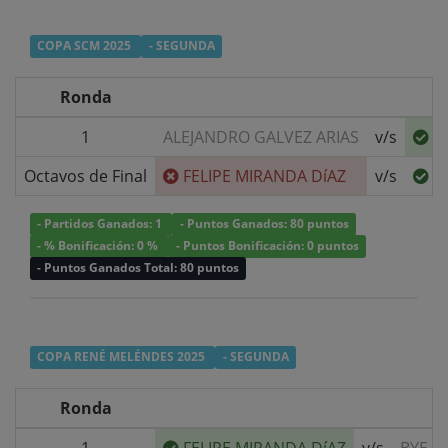
COPA SCM 2025
- SEGUNDA
Ronda
1
ALEJANDRO GALVEZ ARIAS
v/s
F
Octavos de Final
FELIPE MIRANDA DíAZ
v/s
N
- Partidos Ganados: 1
- Puntos Ganados: 80 puntos
- % Bonificación: 0 %
- Puntos Bonificación: 0 puntos
- Puntos Ganados Total: 80 puntos
COPA RENÉ MELÉNDES 2025
- SEGUNDA
Ronda