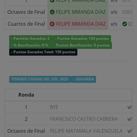
1
FELIPE MIRANDA DíAZ
v/s
BYE
Octavos de Final
FELIPE MIRANDA DíAZ
v/s
DIEG
Cuartos de Final
FELIPE MIRANDA DíAZ
v/s
CRI
- Partidos Ganados: 2
- Puntos Ganados: 150 puntos
- % Bonificación: 0 %
- Puntos Bonificación: 0 puntos
- Puntos Ganados Total: 150 puntos
TORNEO CIUDAD DEL SOL 2025
- SEGUNDA
Ronda
1
BYE
v/s
2
FRANCISCO CASTRO CABRERA
v/s
Octavos de Final
FELIPE MATAMALA VALENZUELA
v/s