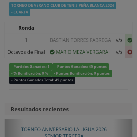
TORNEO DE VERANO CLUB DE TENIS PEÑA BLANCA 2024
- CUARTA
Ronda
1
BASTIAN TORRES FABREGA
v/s
F
Octavos de Final
MARIO MEZA VERGARA
v/s
F
- Partidos Ganados: 1
- Puntos Ganados: 45 puntos
- % Bonificación: 0 %
- Puntos Bonificación: 0 puntos
- Puntos Ganados Total: 45 puntos
Resultados recientes
Anterior
Sigui
TORNEO ANIVERSARIO LA LIGUA 2026
SENIOR TERCERA