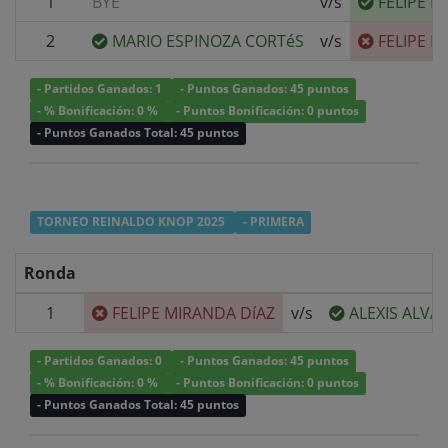
1
BYE
v/s
FELIPE M
2
MARIO ESPINOZA CORTéS
v/s
FELIPE M
- Partidos Ganados: 1
- Puntos Ganados: 45 puntos
- % Bonificación: 0 %
- Puntos Bonificación: 0 puntos
- Puntos Ganados Total: 45 puntos
TORNEO REINALDO KNOP 2025
- PRIMERA
Ronda
1
FELIPE MIRANDA DíAZ
v/s
ALEXIS ALV
- Partidos Ganados: 0
- Puntos Ganados: 45 puntos
- % Bonificación: 0 %
- Puntos Bonificación: 0 puntos
- Puntos Ganados Total: 45 puntos