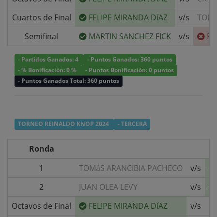
Cuartos de Final
FELIPE MIRANDA DíAZ
v/s
TOMA
Semifinal
MARTIN SANCHEZ FICK
v/s
FE
- Partidos Ganados: 4
- Puntos Ganados: 360 puntos
- % Bonificación: 0 %
- Puntos Bonificación: 0 puntos
- Puntos Ganados Total: 360 puntos
TORNEO REINALDO KNOP 2024
- TERCERA
Ronda
1
TOMáS ARANCIBIA PACHECO
v/s
2
JUAN OLEA LEVY
v/s
Octavos de Final
FELIPE MIRANDA DíAZ
v/s
C