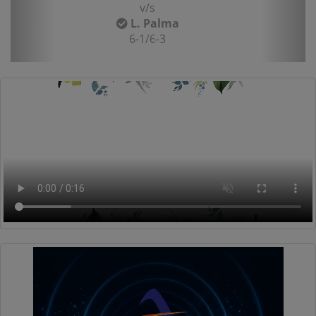
v/s
L. Palma
6-1/6-3