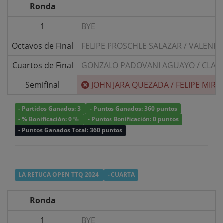
Ronda
1
BYE
Octavos de Final
FELIPE PROSCHLE SALAZAR
/
VALENKA
Cuartos de Final
GONZALO PADOVANI AGUAYO
/
CLAU
Semifinal
JOHN JARA QUEZADA
/
FELIPE MIRA
- Partidos Ganados: 3
- Puntos Ganados: 360 puntos
- % Bonificación: 0 %
- Puntos Bonificación: 0 puntos
- Puntos Ganados Total: 360 puntos
LA RETUCA OPEN TTQ 2024
- CUARTA
Ronda
1
BYE