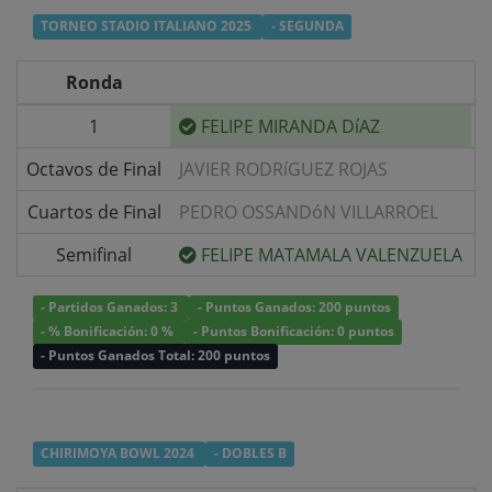
TORNEO STADIO ITALIANO 2025
- SEGUNDA
Ronda
1
FELIPE MIRANDA DíAZ
v
Octavos de Final
JAVIER RODRíGUEZ ROJAS
v
Cuartos de Final
PEDRO OSSANDóN VILLARROEL
v
Semifinal
FELIPE MATAMALA VALENZUELA
v
- Partidos Ganados: 3
- Puntos Ganados: 200 puntos
- % Bonificación: 0 %
- Puntos Bonificación: 0 puntos
- Puntos Ganados Total: 200 puntos
CHIRIMOYA BOWL 2024
- DOBLES B