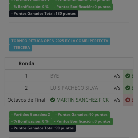
- % Bonificación: 0 %
- Puntos Bonificación: 0 puntos
- Puntos Ganados Total: 180 puntos
TORNEO RETUCA OPEN 2025 BY LA COMBI PERFECTA
- TERCERA
Ronda
1
BYE
v/s
BE
2
LUIS PACHECO SILVA
v/s
BE
Octavos de Final
MARTIN SANCHEZ FICK
v/s
BE
- Partidos Ganados: 2
- Puntos Ganados: 90 puntos
- % Bonificación: 0 %
- Puntos Bonificación: 0 puntos
- Puntos Ganados Total: 90 puntos