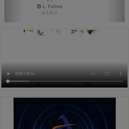
v/s
L. Palma
6-1/6-3