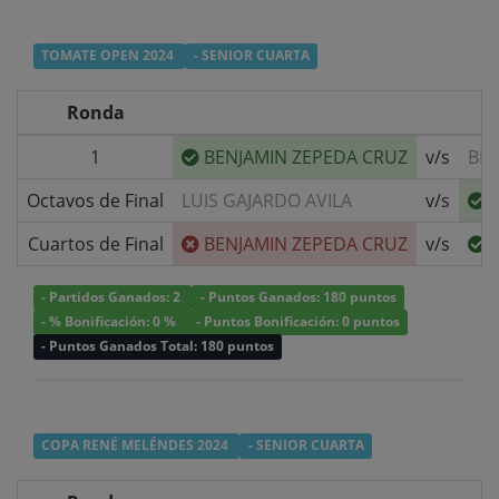
TOMATE OPEN 2024
- SENIOR CUARTA
Ronda
1
BENJAMIN ZEPEDA CRUZ
v/s
BEN
Octavos de Final
LUIS GAJARDO AVILA
v/s
Cuartos de Final
BENJAMIN ZEPEDA CRUZ
v/s
- Partidos Ganados: 2
- Puntos Ganados: 180 puntos
- % Bonificación: 0 %
- Puntos Bonificación: 0 puntos
- Puntos Ganados Total: 180 puntos
COPA RENÉ MELÉNDES 2024
- SENIOR CUARTA