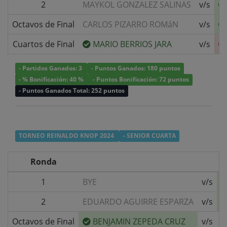
2
MAYKOL GONZALEZ SALINAS
v/s
Octavos de Final
CARLOS PIZARRO ROMáN
v/s
Cuartos de Final
MARIO BERRIOS JARA
v/s
- Partidos Ganados: 3
- Puntos Ganados: 180 puntos
- % Bonificación: 40 %
- Puntos Bonificación: 72 puntos
- Puntos Ganados Total: 252 puntos
TORNEO REINALDO KNOP 2024
- SENIOR CUARTA
Ronda
1
BYE
v/s
2
EDUARDO AGUIRRE ESPARZA
v/s
Octavos de Final
BENJAMIN ZEPEDA CRUZ
v/s
J