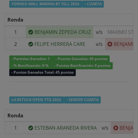
TORNEO MALL MARINA BY TELL 2024
- CUARTA
Ronda
1
BENJAMIN ZEPEDA CRUZ
v/s
MAXIMO STE
2
FELIPE HERRERA CARE
v/s
BENJAMIN
- Partidos Ganados: 1
- Puntos Ganados: 45 puntos
- % Bonificación: 0 %
- Puntos Bonificación: 0 puntos
- Puntos Ganados Total: 45 puntos
LA RETUCA OPEN TTQ 2024
- SENIOR CUARTA
Ronda
1
ESTEBAN ARANEDA RIVERA
v/s
BENJAM