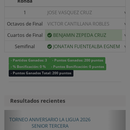
Ronda
1
JOSE VASQUEZ CRUZ
v/
Octavos de Final
VICTOR CANTILLANA ROBLES
v/
Cuartos de Final
BENJAMIN ZEPEDA CRUZ
v/
Semifinal
JONATAN FUENTEALBA EGNEM
v/
- Partidos Ganados: 3
- Puntos Ganados: 200 puntos
- % Bonificación: 0 %
- Puntos Bonificación: 0 puntos
- Puntos Ganados Total: 200 puntos
Resultados recientes
Anterior
Sigui
TORNEO ANIVERSARIO LA LIGUA 2026
SENIOR TERCERA