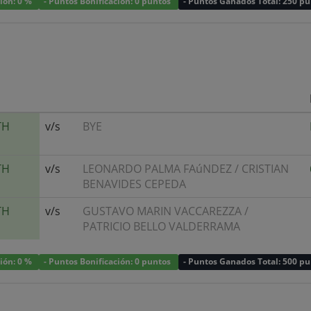
ción: 0 %
- Puntos Bonificación: 0 puntos
- Puntos Ganados Total: 250 p
TH
v/s
BYE
TH
v/s
LEONARDO PALMA FAúNDEZ
/
CRISTIAN
BENAVIDES CEPEDA
TH
v/s
GUSTAVO MARIN VACCAREZZA
/
PATRICIO BELLO VALDERRAMA
ción: 0 %
- Puntos Bonificación: 0 puntos
- Puntos Ganados Total: 500 p