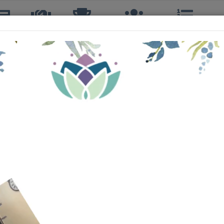
icias
TTQ
Torneos
Interclubes
Ranking
R
KENNETH ESPINOZA ASTUDILO
2º, 1ºS, 1º DOBLES
41 años
CLUB DE TENIS QUILPUÉ
130º
A
84º
PRIMERA
83º
A
8º
B
20º
Sin Info
Sin Info