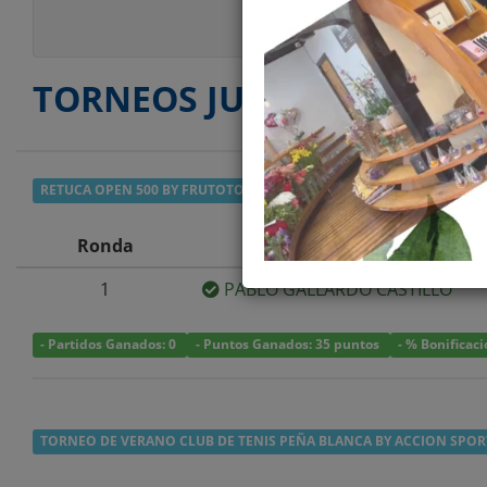
Estilo Juego
TORNEOS JUGADOS
RETUCA OPEN 500 BY FRUTOTOS
- SEGUNDA
Ronda
1
PABLO GALLARDO CASTILLO
- Partidos Ganados: 0
- Puntos Ganados: 35 puntos
- % Bonificac
TORNEO DE VERANO CLUB DE TENIS PEÑA BLANCA BY ACCION SPOR