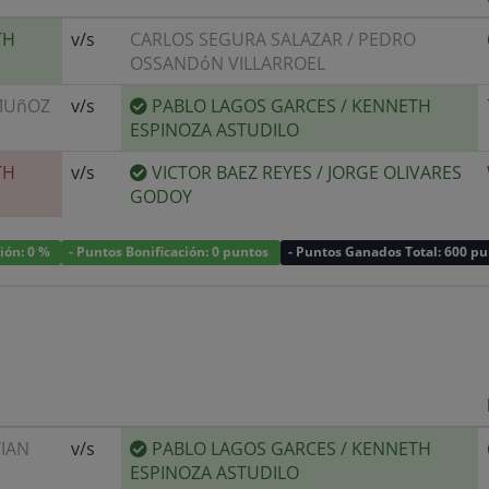
TH
v/s
CARLOS SEGURA SALAZAR
/
PEDRO
OSSANDóN VILLARROEL
 MUñOZ
v/s
PABLO LAGOS GARCES
/
KENNETH
ESPINOZA ASTUDILO
TH
v/s
VICTOR BAEZ REYES
/
JORGE OLIVARES
GODOY
ción: 0 %
- Puntos Bonificación: 0 puntos
- Puntos Ganados Total: 600 p
TIAN
v/s
PABLO LAGOS GARCES
/
KENNETH
ESPINOZA ASTUDILO