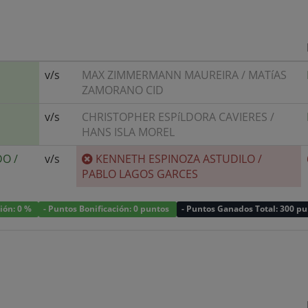
v/s
MAX ZIMMERMANN MAUREIRA
/
MATíAS
ZAMORANO CID
v/s
CHRISTOPHER ESPíLDORA CAVIERES
/
HANS ISLA MOREL
DO
/
v/s
KENNETH ESPINOZA ASTUDILO
/
PABLO LAGOS GARCES
ción: 0 %
- Puntos Bonificación: 0 puntos
- Puntos Ganados Total: 300 p