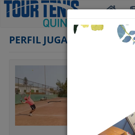
Inicio
Not
PERFIL JUGADOR
Jugador
Categoría
Edad
Club
Ranking PRIMERA
Ranking SEGUND
Ranking SENIOR 
Ranking DOBLES 
Ranking DOBLES 
Estatura
Peso