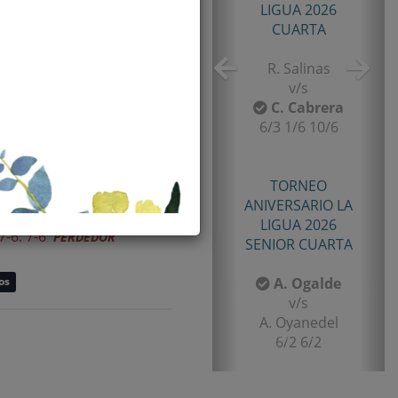
TORNEO TENIS TOUR
QUINTA 2026
PRIMERA
E. Castro
v/s
I. Rubiño
6-4/1-6/11-9
Resultado
TORNEO TENIS TOUR
QUINTA 2026
7-6. 7-6
PERDEDOR
PRIMERA
F. Matamala
os
v/s
L. Palma
6-1/6-3