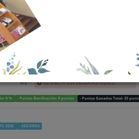
Sin Info
v/s
KENNETH ESPINOZA ASTUDILO
ión: 0 %
- Puntos Bonificación: 0 puntos
- Puntos Ganados Total: 35 punt
TS 2026
- SEGUNDA