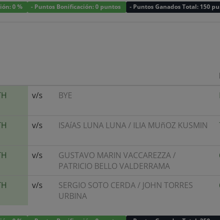
ción: 0 %
- Puntos Bonificación: 0 puntos
- Puntos Ganados Total: 150 p
TH
v/s
BYE
TH
v/s
ISAíAS LUNA LUNA
/
ILIA MUñOZ KUSMIN
TH
v/s
GUSTAVO MARIN VACCAREZZA
/
PATRICIO BELLO VALDERRAMA
TH
v/s
SERGIO SOTO CERDA
/
JOHN TORRES
URBINA