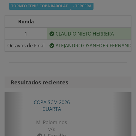
TORNEO TENIS COPA BABOLAT
- TERCERA
Ronda
1
CLAUDIO NIETO HERRERA
Octavos de Final
ALEJANDRO OYANEDER FERNANDE
Resultados recientes
Anterior
Sigui
2026
TORNEO ANIVERSARIO LA LIG
A
SENIOR TERCERA
inos
B. Castillo
v/s
illo
F. Gomez