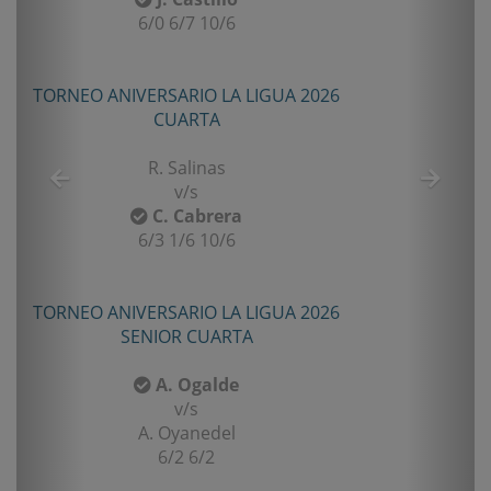
0/6
6/2 7/5
 LA LIGUA 2026
TORNEO TENIS TOUR QUINT
A
PRIMERA
as
E. Castro
v/s
rera
I. Rubiño
0/6
6-4/1-6/11-9
 LA LIGUA 2026
TORNEO TENIS TOUR QUINT
ARTA
PRIMERA
lde
F. Matamala
v/s
del
L. Palma
2
6-1/6-3