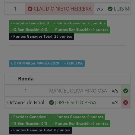
1
CLAUDIO NIETO HERRERA
v/s
LUIS MO
- Partidos Ganados: 0
- Puntos Ganados: 25 puntos
- % Bonificación: 0 %
- Puntos Bonificación: 0 puntos
- Puntos Ganados Total: 25 puntos
COPA MARGA MARGA 2020
- TERCERA
Ronda
1
MANUEL OLIVA HINOJOSA
v/s
CL
Octavos de Final
JORGE SOTO PEñA
v/s
CL
- Partidos Ganados: 1
- Puntos Ganados: 0 puntos
- % Bonificación: 0 %
- Puntos Bonificación: 0 puntos
- Puntos Ganados Total: 0 puntos