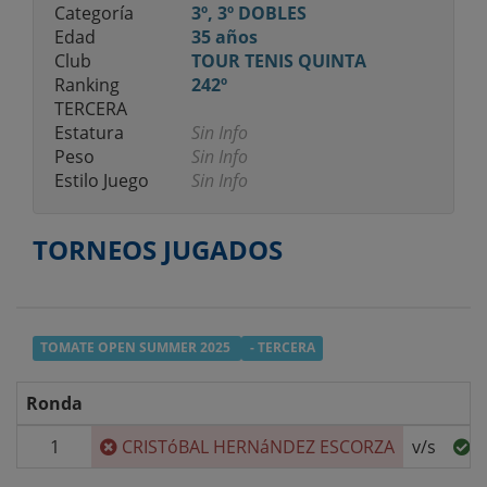
Categoría
3º, 3º DOBLES
Edad
35 años
Club
TOUR TENIS QUINTA
Ranking
242º
TERCERA
Estatura
Sin Info
Peso
Sin Info
Estilo Juego
Sin Info
TORNEOS JUGADOS
TOMATE OPEN SUMMER 2025
- TERCERA
Ronda
1
CRISTóBAL HERNáNDEZ ESCORZA
v/s
C