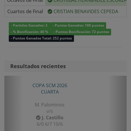
Octavos de Final
CRISTóBAL HERNáNDEZ ESCORZA
Cuartos de Final
CRISTIAN BENAVIDES CEPEDA
- Partidos Ganados: 3
- Puntos Ganados: 180 puntos
- % Bonificación: 40 %
- Puntos Bonificación: 72 puntos
- Puntos Ganados Total: 252 puntos
Resultados recientes
Anterior
Sigui
COPA SCM 2026
CUARTA
M. Palominos
v/s
J. Castillo
6/0 6/7 10/6