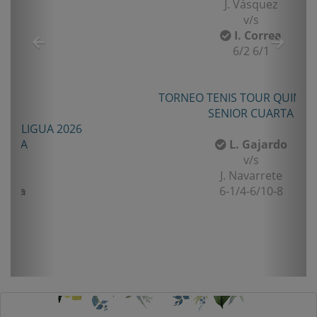
J. Vásquez
v/s
I. Correa
6/2 6/1
TORNEO TENIS TOUR QUINTA 2026
SENIOR CUARTA
L. Gajardo
v/s
J. Navarrete
6-1/4-6/10-8