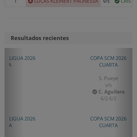
1
LUCAS KLEINERT PAONESSA
v/s
CRIST
Resultados recientes
Anterior
Sigui
COPA SCM 2026
CUARTA
S. Pueye
v/s
C. Aguilera
6/2 6/2
COPA SCM 2026
CUARTA