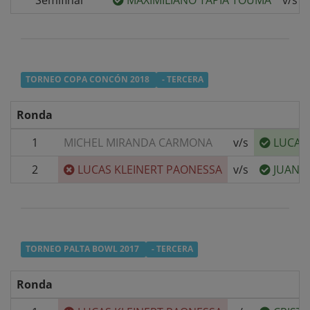
Semifinal
MAXIMILIANO TAPIA TOUMA
v/s
TORNEO COPA CONCÓN 2018
- TERCERA
Ronda
1
MICHEL MIRANDA CARMONA
v/s
LUCAS
2
LUCAS KLEINERT PAONESSA
v/s
JUAN 
TORNEO PALTA BOWL 2017
- TERCERA
Ronda