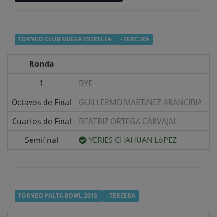
TORNEO CLUB NUEVA ESTRELLA
- TERCERA
Ronda
1
BYE
v/
Octavos de Final
GUILLERMO MARTíNEZ ARANCIBIA
v/
Cuartos de Final
BEATRIZ ORTEGA CARVAJAL
v/
Semifinal
YERIES CHAHUAN LóPEZ
v/
TORNEO PALTA BOWL 2018
- TERCERA