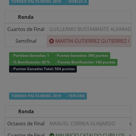
TORNEO PALTA BOWL 2019
- DOBLES A
Ronda
Cuartos de Final
GUILLERMO BUSTAMANTE ALVARADO
Semifinal
MARTIN GUTIERREZ GUTIERREZ
/
L
- Partidos Ganados: 1
- Puntos Ganados: 360 puntos
- % Bonificación: 40 %
- Puntos Bonificación: 144 puntos
- Puntos Ganados Total: 504 puntos
TORNEO PALTA BOWL 2019
- TERCERA
Ronda
Octavos de Final
MANUEL CORREA GUAJARDO
v/
Cuartos de Final
MAURICIO CATALDO CUBILLOS
v/