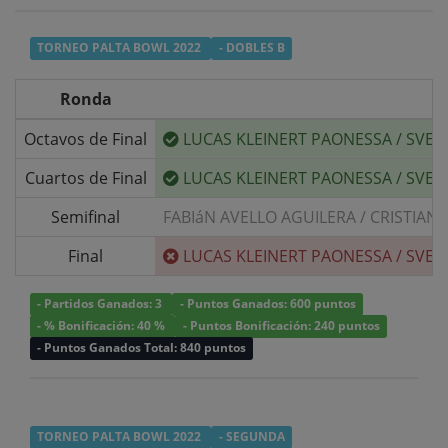
TORNEO PALTA BOWL 2022
- DOBLES B
Ronda
Octavos de Final
LUCAS KLEINERT PAONESSA
/
SVEN
Cuartos de Final
LUCAS KLEINERT PAONESSA
/
SVEN
Semifinal
FABIáN AVELLO AGUILERA
/
CRISTIAN
Final
LUCAS KLEINERT PAONESSA
/
SVEN
- Partidos Ganados: 3
- Puntos Ganados: 600 puntos
- % Bonificación: 40 %
- Puntos Bonificación: 240 puntos
- Puntos Ganados Total: 840 puntos
TORNEO PALTA BOWL 2022
- SEGUNDA