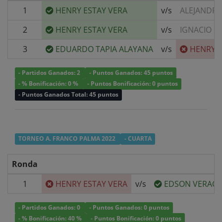
1
HENRY ESTAY VERA
v/s
ALEJANDRO
2
HENRY ESTAY VERA
v/s
IGNACIO H
3
EDUARDO TAPIA ALAYANA
v/s
HENRY E
- Partidos Ganados: 2
- Puntos Ganados: 45 puntos
- % Bonificación: 0 %
- Puntos Bonificación: 0 puntos
- Puntos Ganados Total: 45 puntos
TORNEO A. FRANCO PALMA 2022
- CUARTA
Ronda
1
HENRY ESTAY VERA
v/s
EDSON VERAGU
- Partidos Ganados: 0
- Puntos Ganados: 0 puntos
- % Bonificación: 40 %
- Puntos Bonificación: 0 puntos