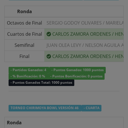
Ronda
Octavos de Final
SERGIO GODOY OLIVARES
/
MARIELA L
Cuartos de Final
CARLOS ZAMORA ORDENES
/
HENRY
Semifinal
JUAN OLEA LEVY
/
NELSON AGUILA A
Final
CARLOS ZAMORA ORDENES
/
HENRY
- Partidos Ganados: 4
- Puntos Ganados: 1000 puntos
- % Bonificación: 0 %
- Puntos Bonificación: 0 puntos
- Puntos Ganados Total: 1000 puntos
TORNEO CHIRIMOYA BOWL VERSIÓN 46
- CUARTA
Ronda