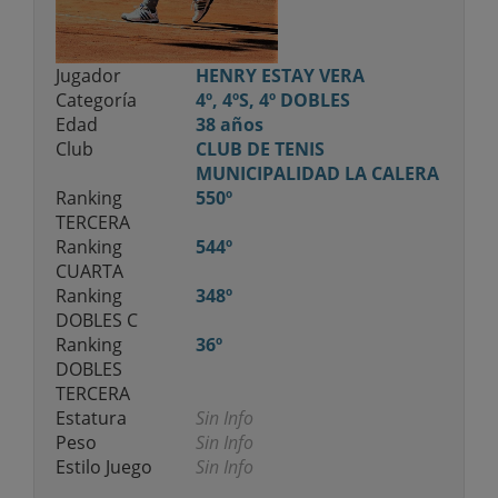
Jugador
HENRY ESTAY VERA
Categoría
4º, 4ºS, 4º DOBLES
Edad
38 años
Club
CLUB DE TENIS
MUNICIPALIDAD LA CALERA
Ranking
550º
TERCERA
Ranking
544º
CUARTA
Ranking
348º
DOBLES C
Ranking
36º
DOBLES
TERCERA
Estatura
Sin Info
Peso
Sin Info
Estilo Juego
Sin Info