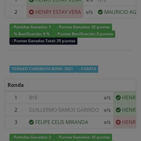
2
HENRY ESTAY VERA
v/s
MAURICIO AGUI
- Partidos Ganados: 1
- Puntos Ganados: 35 puntos
- % Bonificación: 0 %
- Puntos Bonificación: 0 puntos
- Puntos Ganados Total: 35 puntos
TORNEO CHIRIMOYA BOWL 2021
- CUARTA
Ronda
1
BYE
v/s
HENRY 
2
GUILLERMO RAMOS GARRIDO
v/s
HENRY 
3
FELIPE CELIS MIRANDA
v/s
HENRY 
- Partidos Ganados: 2
- Puntos Ganados: 35 puntos