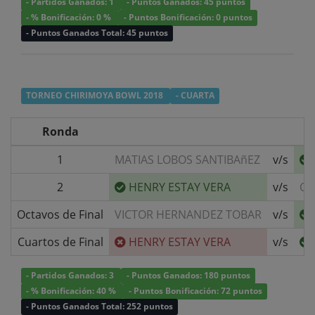
- Partidos Ganados: 1
- Puntos Ganados: 45 puntos
- % Bonificación: 0 %
- Puntos Bonificación: 0 puntos
- Puntos Ganados Total: 45 puntos
TORNEO CHIRIMOYA BOWL 2018
- CUARTA
Ronda
1
MATIAS LOBOS SANTIBAñEZ
v/s
2
HENRY ESTAY VERA
v/s
OC
Octavos de Final
VICTOR HERNANDEZ TOBAR
v/s
Cuartos de Final
HENRY ESTAY VERA
v/s
- Partidos Ganados: 3
- Puntos Ganados: 180 puntos
- % Bonificación: 40 %
- Puntos Bonificación: 72 puntos
- Puntos Ganados Total: 252 puntos