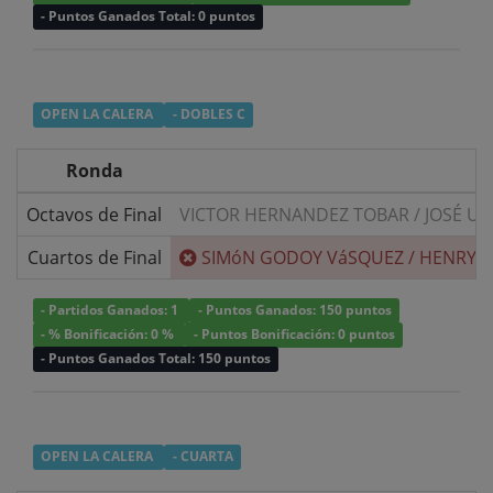
- Puntos Ganados Total: 0 puntos
OPEN LA CALERA
- DOBLES C
Ronda
Octavos de Final
VICTOR HERNANDEZ TOBAR
/
JOSÉ UR
Cuartos de Final
SIMóN GODOY VáSQUEZ
/
HENRY E
- Partidos Ganados: 1
- Puntos Ganados: 150 puntos
- % Bonificación: 0 %
- Puntos Bonificación: 0 puntos
- Puntos Ganados Total: 150 puntos
OPEN LA CALERA
- CUARTA