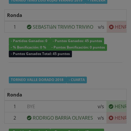
TORNEO TENIS LUIS ROJAS VERANO 2019
- TERCERA
Ronda
1
SEBASTIáN TRIVIñO TRIVIñO
v/s
HENRY 
- Partidos Ganados: 0
- Puntos Ganados: 45 puntos
- % Bonificación: 0 %
- Puntos Bonificación: 0 puntos
- Puntos Ganados Total: 45 puntos
TORNEO VALLE DORADO 2018
- CUARTA
Ronda
1
BYE
v/s
HENRY 
2
RODRIGO BARRíA OLIVARES
v/s
HENRY 