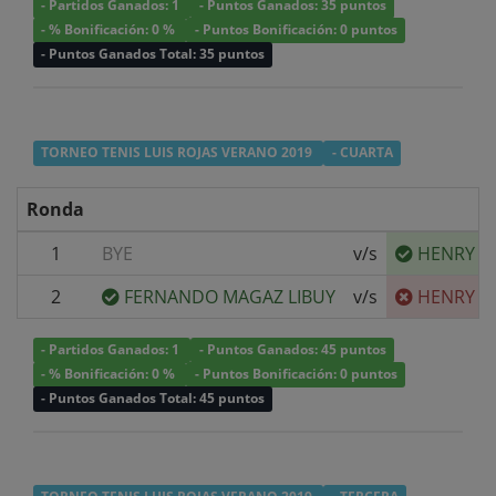
- Partidos Ganados: 1
- Puntos Ganados: 35 puntos
- % Bonificación: 0 %
- Puntos Bonificación: 0 puntos
- Puntos Ganados Total: 35 puntos
TORNEO TENIS LUIS ROJAS VERANO 2019
- CUARTA
Ronda
1
BYE
v/s
HENRY E
2
FERNANDO MAGAZ LIBUY
v/s
HENRY E
- Partidos Ganados: 1
- Puntos Ganados: 45 puntos
- % Bonificación: 0 %
- Puntos Bonificación: 0 puntos
- Puntos Ganados Total: 45 puntos