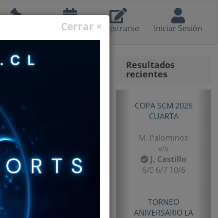
Cerrar ×
eglamento
Calendario
Registrarse
Iniciar Sesión
Resultados
recientes
Anterior
Sig
TORNEO
ANIVERSARIO LA
LIGUA 2026
SENIOR TERCERA
B. Castillo
v/s
F. Gomez
6/2 7/5