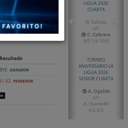
TORNEO TENIS TOUR
QUINTA 2026
PRIMERA
E. Castro
v/s
I. Rubiño
6-4/1-6/11-9
Resultado
TORNEO TENIS TOUR
BYE
GANADOR
QUINTA 2026
PRIMERA
61 62
PERDEDOR
F. Matamala
os
v/s
L. Palma
6-1/6-3