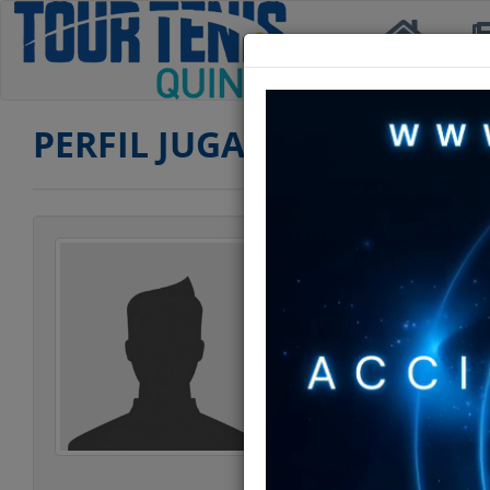
Inicio
Not
PERFIL JUGADOR
Jugador
Categoría
Edad
Club
Ranking SEGUND
Ranking TERCERA
Ranking SENIOR
Ranking SENIOR 5
Estatura
Peso
Estilo Juego