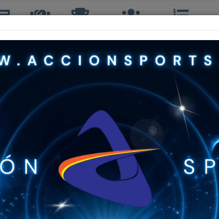
icias
TTQ
Torneos
Interclubes
Ranking
R
MANUEL OLIVA HINOJOSA
3º, 2ºS, 2º DOBLES
61 años
CLUB ESTUDIANTES QUILPUÉ
A
378º
320º
 SEGUNDA
101º
0+ A
23º
Sin Info
Sin Info
Sin Info