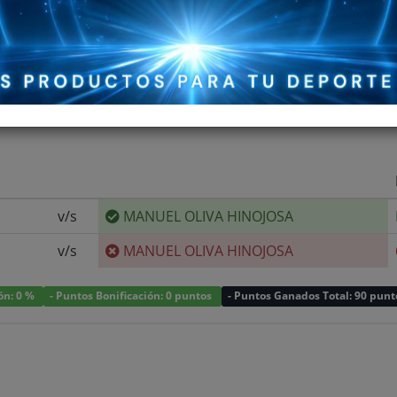
v/s
MANUEL OLIVA HINOJOSA
v/s
MANUEL OLIVA HINOJOSA
ión: 0 %
- Puntos Bonificación: 0 puntos
- Puntos Ganados Total: 90 punt