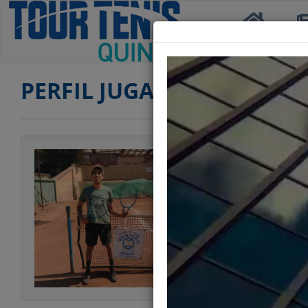
Inicio
Not
PERFIL JUGADOR
Jugador
Categoría
Edad
Club
Ranking PRIMERA
Ranking SEGUND
Estatura
Peso
Estilo Juego