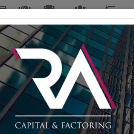
icias
TTQ
Torneos
Interclubes
Ranking
R
JONATHAN TAPIA FLORES
2º, 2ºS, 2º DOBLES
36 años
CLUB DE TENIS QUINTERO
127º
A
47º
187 cm
84 kg
DIESTRO, REVÉS A UNA MANO, ESTILO: