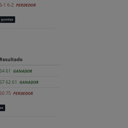
6-1 6-2
PERDEDOR
0 puntos
Resultado
64 61
GANADOR
67 62 61
GANADOR
60 75
PERDEDOR
os