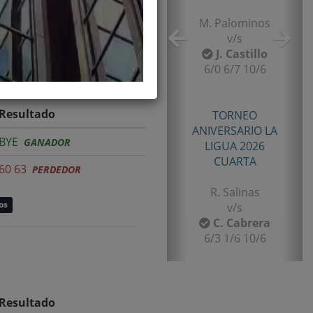
TORNEO
ANIVERSARIO LA
LIGUA 2026
SENIOR TERCERA
B. Castillo
v/s
Resultado
F. Gomez
6/2 7/5
BYE
GANADOR
60 63
PERDEDOR
TORNEO TENIS TOUR
QUINTA 2026
os
PRIMERA
E. Castro
v/s
I. Rubiño
6-4/1-6/11-9
Resultado