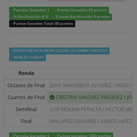
- Partidos Ganados: 1
- Puntos Ganados: 80 puntos
- % Bonificación: 0 %
- Puntos Bonificación: 0 puntos
- Puntos Ganados Total: 80 puntos
TORNEO RETUCA OPEN 2025 BY LA COMBI PERFECTA
- DOBLES CUARTA
Ronda
Octavos de Final
JUAN NAVARRETE ALVAREZ
/
ANGELO 
Cuartos de Final
CRISTIAN SANCHEZ VASQUEZ
/
JOS
Semifinal
LUIS MOLINA PERALTA
/
HÉCTOR MELL
Final
IAN LóPEZ OLIVARES
/
XABIER LóPEZ 
- Partidos Ganados: 4
- Puntos Ganados: 1000 puntos