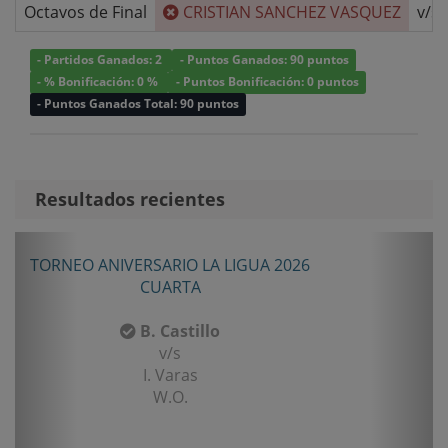
Octavos de Final
CRISTIAN SANCHEZ VASQUEZ
v/s
- Partidos Ganados: 2
- Puntos Ganados: 90 puntos
- % Bonificación: 0 %
- Puntos Bonificación: 0 puntos
- Puntos Ganados Total: 90 puntos
Resultados recientes
Anterior
Sigui
TORNEO ANIVERSARIO LA LIGUA 2026
CUARTA
B. Castillo
v/s
I. Varas
W.O.