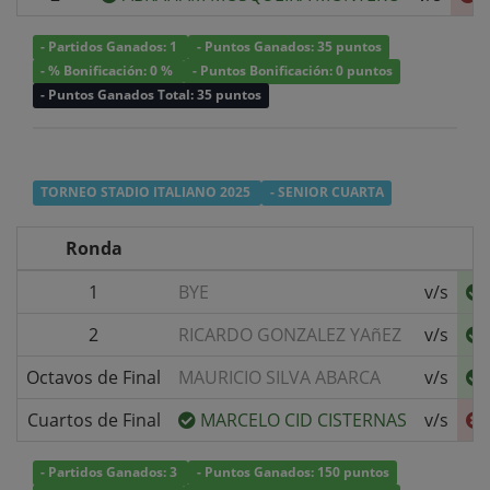
- Partidos Ganados: 1
- Puntos Ganados: 35 puntos
- % Bonificación: 0 %
- Puntos Bonificación: 0 puntos
- Puntos Ganados Total: 35 puntos
TORNEO STADIO ITALIANO 2025
- SENIOR CUARTA
Ronda
1
BYE
v/s
2
RICARDO GONZALEZ YAñEZ
v/s
Octavos de Final
MAURICIO SILVA ABARCA
v/s
Cuartos de Final
MARCELO CID CISTERNAS
v/s
- Partidos Ganados: 3
- Puntos Ganados: 150 puntos