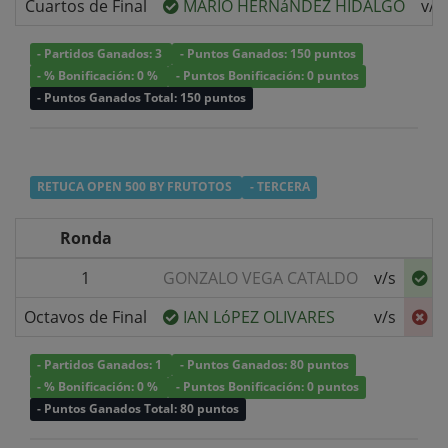
Cuartos de Final
MARIO HERNáNDEZ HIDALGO
v/s
- Partidos Ganados: 3
- Puntos Ganados: 150 puntos
- % Bonificación: 0 %
- Puntos Bonificación: 0 puntos
- Puntos Ganados Total: 150 puntos
RETUCA OPEN 500 BY FRUTOTOS
- TERCERA
Ronda
1
GONZALO VEGA CATALDO
v/s
C
Octavos de Final
IAN LóPEZ OLIVARES
v/s
C
- Partidos Ganados: 1
- Puntos Ganados: 80 puntos
- % Bonificación: 0 %
- Puntos Bonificación: 0 puntos
- Puntos Ganados Total: 80 puntos