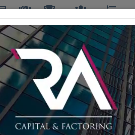
icias
TTQ
Torneos
Interclubes
Ranking
R
DIEGO VARGAS ZAMORA
4º, 4ºS, 4º DOBLES
41 años
CLUB DE TENIS MUNDIAL LA CALERA
27º
TERCERA
137º
CUARTA
32º
172 cm
74 kg
DIESTRO, REVÉS A UNA MANO, ESTILO: 
CANCHA