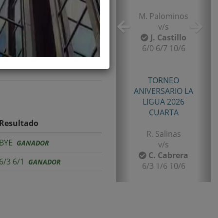
TORNEO
ANIVERSARIO LA
LIGUA 2026
SENIOR TERCERA
B. Castillo
v/s
F. Gomez
6/2 7/5
Resultado
TORNEO TENIS TOUR
QUINTA 2026
BYE
GANADOR
PRIMERA
6/3 6/1
GANADOR
E. Castro
v/s
I. Rubiño
6-4/1-6/11-9