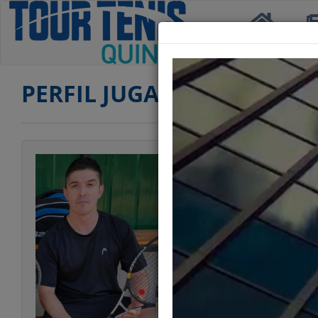
Inicio
Not
PERFIL JUGADOR
Jugador
Categoría
Edad
Club
Ranking CUARTA
Ranking SENIOR 
Ranking SENIOR 
Estatura
Peso
Estilo Juego