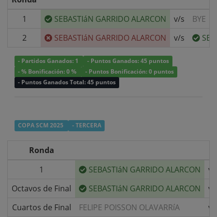
1
SEBASTIáN GARRIDO ALARCON
v/s
BYE
2
SEBASTIáN GARRIDO ALARCON
v/s
SER
- Partidos Ganados: 1
- Puntos Ganados: 45 puntos
- % Bonificación: 0 %
- Puntos Bonificación: 0 puntos
- Puntos Ganados Total: 45 puntos
COPA SCM 2025
- TERCERA
Ronda
1
SEBASTIáN GARRIDO ALARCON
v/
Octavos de Final
SEBASTIáN GARRIDO ALARCON
v/
Cuartos de Final
FELIPE POISSON OLAVARRíA
v/