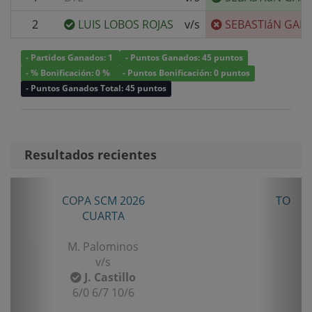
2
LUIS LOBOS ROJAS
v/s
SEBASTIáN GAR
- Partidos Ganados: 1
- Puntos Ganados: 45 puntos
- % Bonificación: 0 %
- Puntos Bonificación: 0 puntos
- Puntos Ganados Total: 45 puntos
Resultados recientes
Anterior
Sigui
TORNEO ANIVERSARIO LA LIGUA 2026
SENIOR TERCERA
B. Castillo
v/s
F. Gomez
6/2 7/5