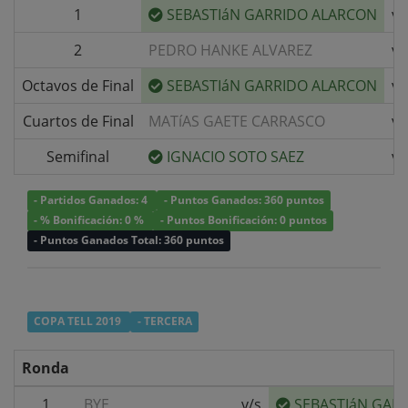
1
SEBASTIáN GARRIDO ALARCON
v/
2
PEDRO HANKE ALVAREZ
v/
Octavos de Final
SEBASTIáN GARRIDO ALARCON
v/
Cuartos de Final
MATíAS GAETE CARRASCO
v/
Semifinal
IGNACIO SOTO SAEZ
v/
- Partidos Ganados: 4
- Puntos Ganados: 360 puntos
- % Bonificación: 0 %
- Puntos Bonificación: 0 puntos
- Puntos Ganados Total: 360 puntos
COPA TELL 2019
- TERCERA
Ronda
1
BYE
v/s
SEBASTIáN GAR