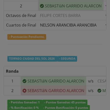
2
SEBASTIáN GARRIDO ALARCON
v/
Octavos de Final
FELIPE CORTES BARRA
v/
Cuartos de Final
NELSON ARANCIBIA ARANCIBIA
v/
- Puntuación Pendiente.
TORNEO CIUDAD DEL SOL 2026
- SEGUNDA
Ronda
1
SEBASTIáN GARRIDO ALARCON
v/s
CESAR
2
SEBASTIáN GARRIDO ALARCON
v/s
MIG
- Partidos Ganados: 1
- Puntos Ganados: 45 puntos
- % Bonificación: 0 %
- Puntos Bonificación: 0 puntos