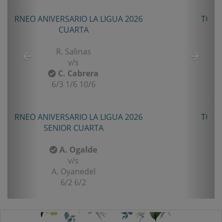
TORNEO TENIS TOUR QUINTA 2026
PRIMERA
E. Castro
v/s
I. Rubiño
6-4/1-6/11-9
TORNEO TENIS TOUR QUINTA 2026
PRIMERA
F. Matamala
v/s
L. Palma
6-1/6-3