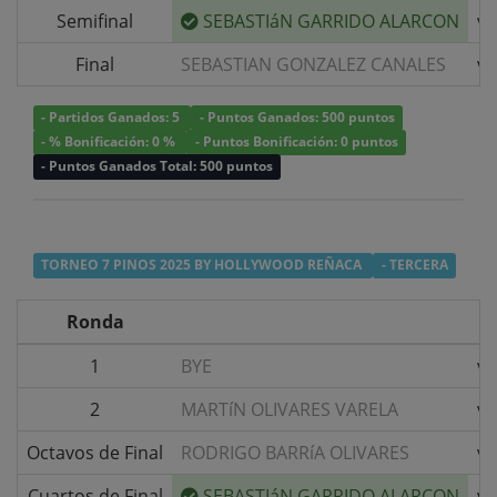
Semifinal
SEBASTIáN GARRIDO ALARCON
v/
Final
SEBASTIAN GONZALEZ CANALES
v/
- Partidos Ganados: 5
- Puntos Ganados: 500 puntos
- % Bonificación: 0 %
- Puntos Bonificación: 0 puntos
- Puntos Ganados Total: 500 puntos
TORNEO 7 PINOS 2025 BY HOLLYWOOD REÑACA
- TERCERA
Ronda
1
BYE
v/
2
MARTíN OLIVARES VARELA
v/
Octavos de Final
RODRIGO BARRíA OLIVARES
v/
Cuartos de Final
SEBASTIáN GARRIDO ALARCON
v/