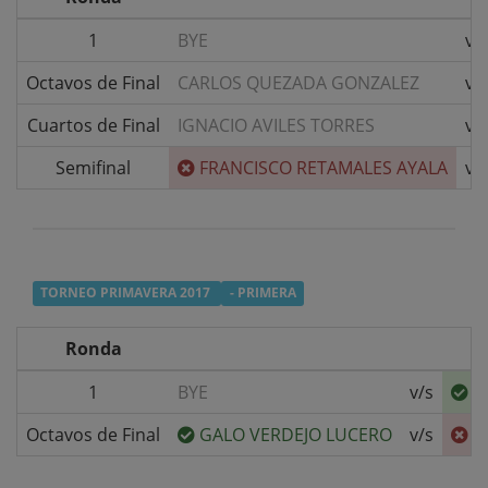
1
BYE
v/
Octavos de Final
CARLOS QUEZADA GONZALEZ
v/
Cuartos de Final
IGNACIO AVILES TORRES
v/
Semifinal
FRANCISCO RETAMALES AYALA
v/
TORNEO PRIMAVERA 2017
- PRIMERA
Ronda
1
BYE
v/s
F
Octavos de Final
GALO VERDEJO LUCERO
v/s
F