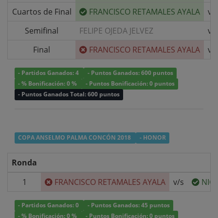
Cuartos de Final
FRANCISCO RETAMALES AYALA
v/
Semifinal
FELIPE OJEDA JELVEZ
v/
Final
FRANCISCO RETAMALES AYALA
v/
- Partidos Ganados: 4
- Puntos Ganados: 600 puntos
- % Bonificación: 0 %
- Puntos Bonificación: 0 puntos
- Puntos Ganados Total: 600 puntos
COPA ANSELMO PALMA CONCÓN 2018
- HONOR
Ronda
1
FRANCISCO RETAMALES AYALA
v/s
NIC
- Partidos Ganados: 0
- Puntos Ganados: 45 puntos
- % Bonificación: 0 %
- Puntos Bonificación: 0 puntos