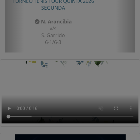
TORNEO TENIS TOUR QUINTA 2026
SEGUNDA
N. Arancibia
v/s
S. Garrido
6-1/6-3