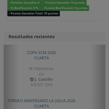
- Partidos Ganados: 0
- Puntos Ganados: 10 puntos
- % Bonificación: 0 %
- Puntos Bonificación: 0 puntos
- Puntos Ganados Total: 10 puntos
Resultados recientes
Anterior
Sigui
COPA SCM 2026
CUARTA
M. Palominos
v/s
J. Castillo
6/0 6/7 10/6
TORNEO ANIVERSARIO LA LIGUA 2026
CUARTA