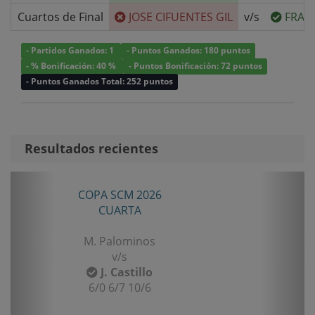
Cuartos de Final
JOSE CIFUENTES GIL
v/s
FRAN
- Partidos Ganados: 1
- Puntos Ganados: 180 puntos
- % Bonificación: 40 %
- Puntos Bonificación: 72 puntos
- Puntos Ganados Total: 252 puntos
Resultados recientes
Anterior
Sigui
COPA SCM 2026
CUARTA
M. Palominos
v/s
J. Castillo
6/0 6/7 10/6