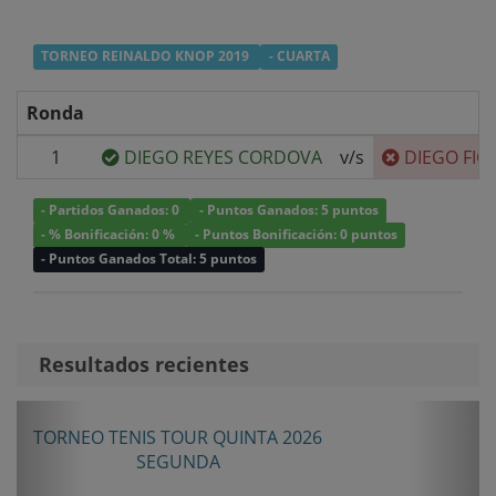
TORNEO REINALDO KNOP 2019
- CUARTA
Ronda
1
DIEGO REYES CORDOVA
v/s
DIEGO FIG
- Partidos Ganados: 0
- Puntos Ganados: 5 puntos
- % Bonificación: 0 %
- Puntos Bonificación: 0 puntos
- Puntos Ganados Total: 5 puntos
Resultados recientes
Anterior
Sigui
OUR QUINTA 2026
TORNEO ANIVERSARIO LA
UNDA
SENIOR SEGU