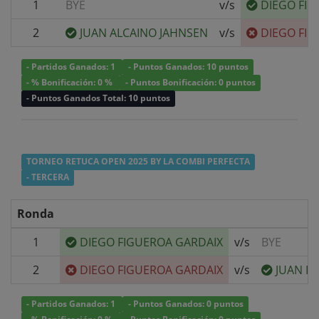
1
BYE
v/s
DIEGO FI
2
JUAN ALCAINO JAHNSEN
v/s
DIEGO FI
- Partidos Ganados: 1
- Puntos Ganados: 10 puntos
- % Bonificación: 0 %
- Puntos Bonificación: 0 puntos
- Puntos Ganados Total: 10 puntos
TORNEO RETUCA OPEN 2025 BY LA COMBI PERFECTA
- TERCERA
Ronda
1
DIEGO FIGUEROA GARDAIX
v/s
BYE
2
DIEGO FIGUEROA GARDAIX
v/s
JUAN I
- Partidos Ganados: 1
- Puntos Ganados: 0 puntos