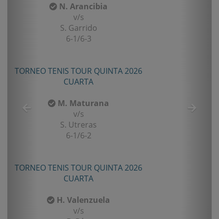
rancibia
P. Vera
/s
v/s
arrido
J. Baez
/6-3
W.O.
OUR QUINTA 2026
TORNEO ANIVERSARIO LA
ARTA
CUARTA
aturana
V. Meneses
/s
v/s
treras
D. Varga
/6-2
W.O.
OUR QUINTA 2026
TORNEO ANIVERSARIO LA
ARTA
SEGUNDA
lenzuela
L. San Marti
/s
v/s