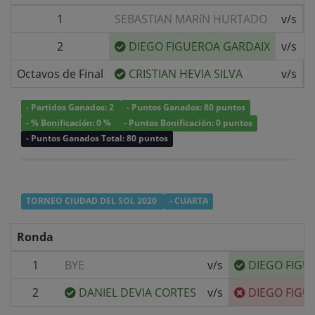
1
SEBASTIAN MARíN HURTADO
v/s
2
DIEGO FIGUEROA GARDAIX
v/s
R
Octavos de Final
CRISTIAN HEVIA SILVA
v/s
- Partidos Ganados: 2
- Puntos Ganados: 80 puntos
- % Bonificación: 0 %
- Puntos Bonificación: 0 puntos
- Puntos Ganados Total: 80 puntos
TORNEO CIUDAD DEL SOL 2020
- CUARTA
Ronda
1
BYE
v/s
DIEGO FIGU
2
DANIEL DEVIA CORTES
v/s
DIEGO FIGU